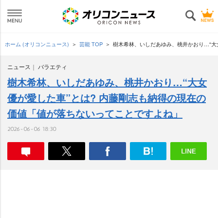
ホーム (オリコンニュース)
芸能 TOP
樹木希林、いしだあゆみ、桃井かおり…“大
ニュース
バラエティ
樹木希林、いしだあゆみ、桃井かおり…“大女
優が愛した車”とは? 内藤剛志も納得の現在の
価値「値が落ちないってことですよね」
2026-06-06 18:30