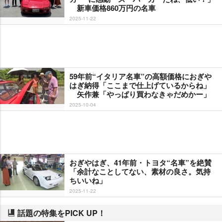
新車価格860万円の名車
2025-11-22
59年前“イタリア名車”の高額価格におぎ
はぎ納得「ここまで仕上げているからね」
矢作兼「やっぱり買わなきゃだめかー」
2025-10-04
おぎやはぎ、41年前・トヨタ“名車”を絶賛
「余計なことしてない、素材の良さ。気持
ちいいね」
2025-11-22
話題の特集をPICK UP！