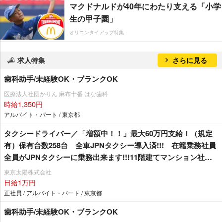
マクドナルドが40年にわたり支える「小学
生の甲子園」
オリコンタイアップ特集
求人特集
さらに見る
歯科助手/未経験OK・ブランクOK
医療法人社団かりん 麻布十番 はな歯科
時給1,350円
アルバイト・パート / 東京都
タクシードライバー／「増額中！！」最大60万円支給！（規定
有）保有台数258台 全車JPNタクシー導入済!!! 在籍乗務社員
全員がJPNタクシーに乗務出来ます!!!11階建てマンション社
宅 1R1年間家賃無料！（規定有）
東京太陽株式会社
日給1万円
正社員 / アルバイト・パート / 東京都
歯科助手/未経験OK・ブランクOK