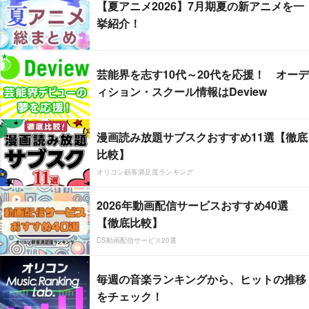
【夏アニメ2026】7月期夏の新アニメを一
挙紹介！
芸能界を志す10代～20代を応援！ オーデ
ィション・スクール情報はDeview
漫画読み放題サブスクおすすめ11選【徹底
比較】
オリコン顧客満足度ランキング
2026年動画配信サービスおすすめ40選
【徹底比較】
CS動画配信サービス20選
毎週の音楽ランキングから、ヒットの推移
をチェック！