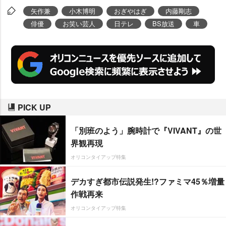
ばなかった”真相に迫る。
矢作兼
小木博明
おぎやはぎ
内藤剛志
俳優
お笑い芸人
日テレ
BS放送
車
PICK UP
「別班のよう」腕時計で『VIVANT』の世
界観再現
オリコンタイアップ特集
デカすぎ都市伝説発生!?ファミマ45％増量
作戦再来
オリコンタイアップ特集