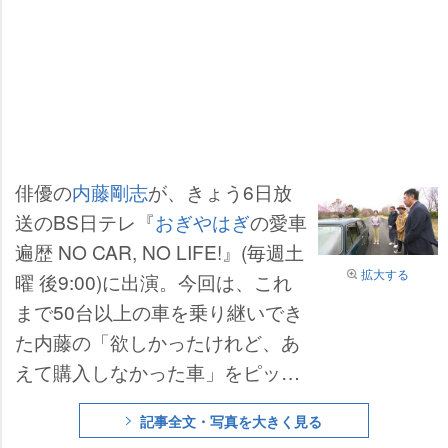
俳優の
内藤剛志
が、きょう6日放
送のBS日テレ『
おぎやはぎ
の愛車
遍歴 NO CAR, NO LIFE!』(毎週土
拡大する
曜 後9:00)に出演。今回は、これ
まで50台以上の車を乗り継いでき
た内藤の「欲しかったけれど、あ
えて購入しなかった車」をピック
アップ。おぎやはぎ(
矢作兼
・
小木
記事全文・写真を大きく見る
博明
)の2人が“乗りたかったのに選