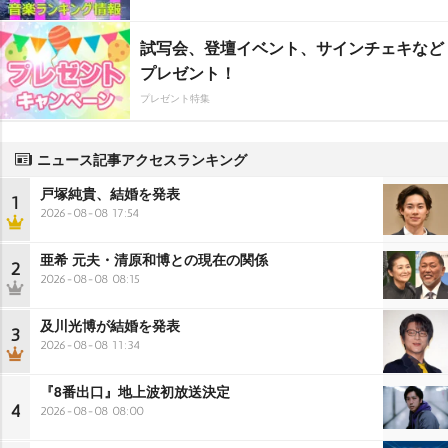
試写会、登壇イベント、サインチェキなど
プレゼント！
プレゼント特集
ニュース記事アクセスランキング
戸塚純貴、結婚を発表
1
2026-08-08 17:54
亜希 元夫・清原和博との現在の関係
2
2026-08-08 08:15
及川光博が結婚を発表
3
2026-08-08 11:34
『8番出口』地上波初放送決定
4
2026-08-08 08:00