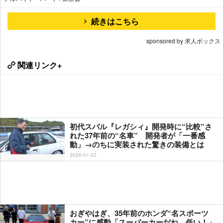
続きはこちら
sponsored by 求人ボックス
関連リンク+
初代スバル『レガシィ』開発時に“比較”さ
れた37年前の“名車” 開発者が「一番感
動」→のちに実装された驚きの装備とは
2026-01-22
おぎやはぎ、35年前のホンダ“名スポーツ
カー”に感動「スーパーカーだね、低い！」