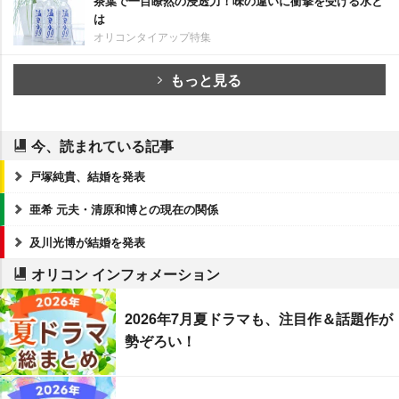
茶葉で一目瞭然の浸透力！味の違いに衝撃を受ける水と
は
オリコンタイアップ特集
もっと見る
今、読まれている記事
戸塚純貴、結婚を発表
亜希 元夫・清原和博との現在の関係
及川光博が結婚を発表
オリコン インフォメーション
2026年7月夏ドラマも、注目作＆話題作が
勢ぞろい！