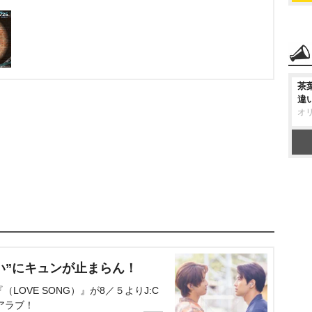
茶
違
オ
い”にキュンが止まらん！
OVE SONG）』が8／５よりJ:C
アラブ！