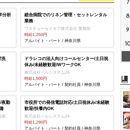
7
学分析
総合病院でのリネン管理・セットレンタル
8
業務
ワタキューセイモア株式会社 業務部
9
時給1,250円
アルバイト・パート / 神奈川県
1
材洗
ドラレコの法人向けコールセンター/土日祝
休み/未経験歓迎/WワークOK
株式会社ベルシステム24
時給1,500円
アルバイト・パート / 契約社員 / 神奈川県
/夜勤
市役所での発信電話対応/土日祝休み/未経験
備
歓迎/扶養内OK
森南
株式会社ベルシステム24
時給1,290円
アルバイト・パート / 契約社員 / 神奈川県