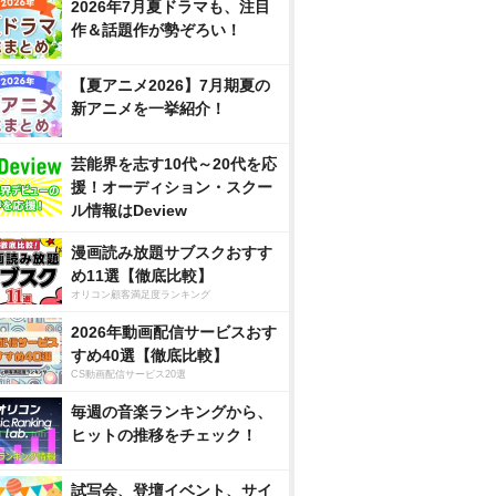
2026年7月夏ドラマも、注目
作＆話題作が勢ぞろい！
【夏アニメ2026】7月期夏の
新アニメを一挙紹介！
芸能界を志す10代～20代を応
援！オーディション・スクー
ル情報はDeview
漫画読み放題サブスクおすす
め11選【徹底比較】
オリコン顧客満足度ランキング
2026年動画配信サービスおす
すめ40選【徹底比較】
CS動画配信サービス20選
毎週の音楽ランキングから、
ヒットの推移をチェック！
試写会、登壇イベント、サイ