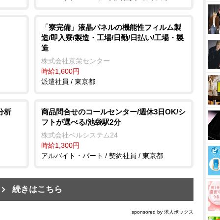
「寮完備」液晶パネルの機能性フィルム製
造/即入寮/製造・工場/日勤/日払い/工場・製
造
株式会社京栄センター
時給1,600円
派遣社員 / 東京都
分析
商品問合せのコールセンター/週休3日OK/シ
フトが選べる/池袋駅2分
株式会社ベルシステム24
時給1,300円
アルバイト・パート / 契約社員 / 東京都
続きはこちら
sponsored by 求人ボックス