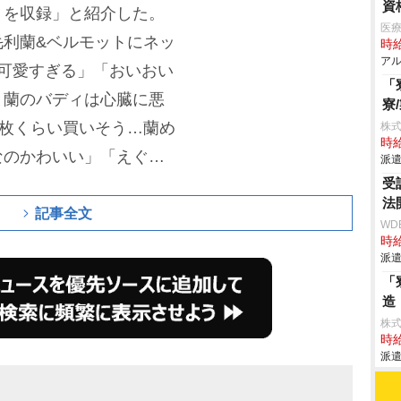
資
トを収録」と紹介した。
医療
毛利蘭&ベルモットにネッ
時給
アル
可愛すぎる」「おいおい
「
と蘭のバディは心臓に悪
寮
0枚くらい買いそう…蘭め
株
時給
なのかわいい」「えぐす
派遣
受
ってんの?(笑)」などと
法
ック「追憶の盟友」で
記事全文
WD
萩原研二」「伊達航」
時給
派遣
ソードに登場する多彩な
「
パラレルカードのテーマ
造
株
もちろん、全力応援スタ
時給
ストまで一球入魂されてい
派遣
1BOX(18パック入)554