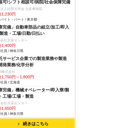
格可/シフト相談可/病院/社会保障完備
法人社団大坪会 北多摩病院
1,230円
バイト・パート / 東京都
寮完備」自動車部品の組立/加工/即入
/製造・工場/日勤/日払い
式会社京栄センター
1,400円
社員 / 神奈川県
託サービス企業での製造業務や製造
開発業務/化学分析
B株式会社
1,750円～1,800円
社員 / 北海道
寮完備」機械オペレーター/即入寮/製
・工場/工場・製造
式会社京栄センター
1,650円
社員 / 神奈川県
続きはこちら