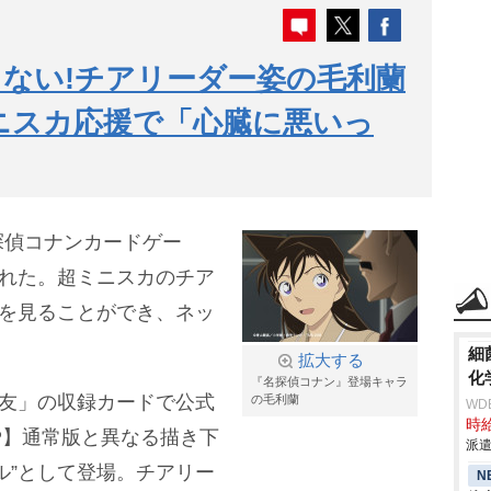
ない!チアリーダー姿の毛利蘭
ニスカ応援で「心臓に悪いっ
探偵コナンカードゲー
された。超ミニスカのチア
トを見ることができ、ネッ
細
拡大する
化
『名探偵コナン』登場キャラ
盟友」の収録カードで公式
の毛利蘭
WD
時給
P】通常版と異なる描き下
派遣
ル”として登場。チアリー
N