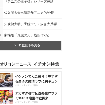
『テニスの王子様』シリーズ完結
佐久間大介出演新作アニメPV公開
矢吹健太朗、宝鐘マリン描き大反響
0
劇場版「鬼滅の刃」最新作2冠
11位以下を見る
イケメンてんこ盛り！尊すぎ
る男子の純情ラブに胸キュン
オリコンタイアップ特集
デカすぎ都市伝説発生!?ファ
ミマ45％増量作戦再来
オリコンタイアップ特集