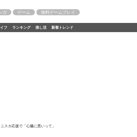
ンガ
ゲーム
無料ゲームプレイ
イフ
ランキング
推し活
新着トレンド
ミニスカ応援で「心臓に悪いって」