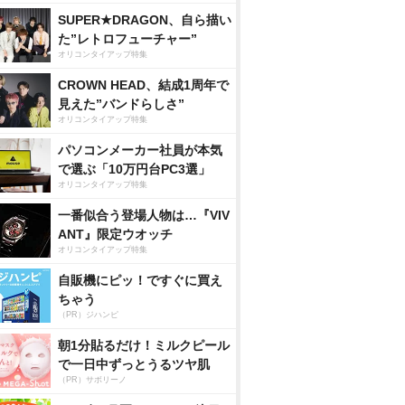
SUPER★DRAGON、自ら描い
た”レトロフューチャー”
オリコンタイアップ特集
CROWN HEAD、結成1周年で
見えた”バンドらしさ”
オリコンタイアップ特集
パソコンメーカー社員が本気
で選ぶ「10万円台PC3選」
オリコンタイアップ特集
一番似合う登場人物は…『VIV
ANT』限定ウオッチ
オリコンタイアップ特集
自販機にピッ！ですぐに買え
ちゃう
（PR）ジハンピ
朝1分貼るだけ！ミルクピール
で一日中ずっとうるツヤ肌
（PR）サボリーノ