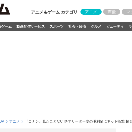
アニメ
声優
マ
アニメ＆ゲーム カテゴリ
&ゲーム
動画配信サービス
スポーツ
社会・経済
グルメ
ビューティ
ラ
OP
アニメ
『コナン』見たことない!チアリーダー姿の毛利蘭にネット衝撃 超