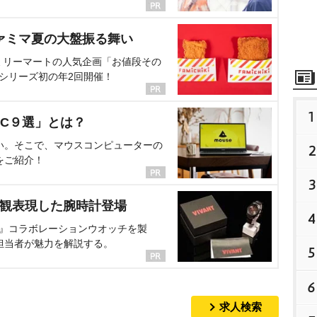
ァミマ夏の大盤振る舞い
ミリーマートの人気企画「お値段その
、シリーズ初の年2回開催！
1
C９選」とは？
い。そこで、マウスコンピューターの
2
をご紹介！
3
界観表現した腕時計登場
4
NT』コラボレーションウオッチを製
担当者が魅力を解説する。
5
6
求人検索