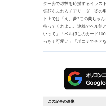
ダー姿で球技を応援するイラス
笑顔あふれるチアリーダー姿の
ト上では「え。夢?この蘭ちゃん
待ってくれよ…。連続でベル姐
いって」「ベル姉このカード10
っちゃ可愛い」「ポニテでチア
ぎ!」「蘭ねぇちゃんのツノどうな
歓喜の声をあげている。
拡張パ
は、「降谷零」「松田陣平」「
「諸伏景光」を中心に、各エピ
キャラクターをラインナップ。
は「球技」で、球技に挑む姿は
イルや、 これも球技!?なイラ
この記事の画像
る。価格は1パック(6枚入)308円、