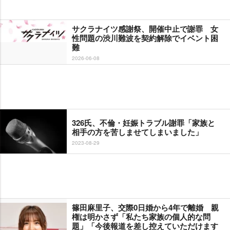
サクラナイツ感謝祭、開催中止で謝罪 女
性問題の渋川難波を契約解除でイベント困
難
2026-06-08
326氏、不倫・妊娠トラブル謝罪「家族と
相手の方を苦しませてしまいました」
2023-08-29
篠田麻里子、交際0日婚から4年で離婚 親
権は明かさず「私たち家族の個人的な問
題」「今後報道を差し控えていただけます