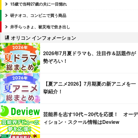
15歳で当時27歳の夫に一目惚れ
研ナオコ、コンビニで買う商品
井手らっきょ、被災地で炊き出し
オリコン インフォメーション
2026年7月夏ドラマも、注目作＆話題作が
勢ぞろい！
【夏アニメ2026】7月期夏の新アニメを一
挙紹介！
芸能界を志す10代～20代を応援！ オーデ
ィション・スクール情報はDeview