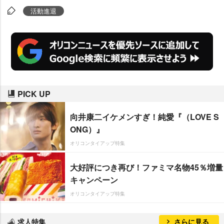
け活動を自粛していた。
活動進退
PICK UP
向井康二イケメンすぎ！純愛『（LOVE S
ONG）』
オリコンタイアップ特集
大好評につき再び！ファミマ名物45％増量
キャンペーン
オリコンタイアップ特集
求人特集
さらに見る