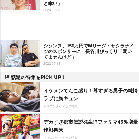
と幸い」
2023-03-23
シソンヌ、150万円でMリーグ・サクラナイ
ツのスポンサーに 長谷川びっくり「聞い
てませんけど」
2022-07-13
話題の特集をPICK UP！
イケメンてんこ盛り！尊すぎる男子の純情
ラブに胸キュン
オリコンタイアップ特集
デカすぎ都市伝説発生!?ファミマ45％増量
作戦再来
オリコンタイアップ特集