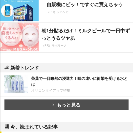
自販機にピッ！ですぐに買えちゃう
（PR）ジハンピ
朝1分貼るだけ！ミルクピールで一日中ず
っとうるツヤ肌
（PR）サボリーノ
新着トレンド
茶葉で一目瞭然の浸透力！味の違いに衝撃を受ける水と
は
オリコンタイアップ特集
もっと見る
今、読まれている記事