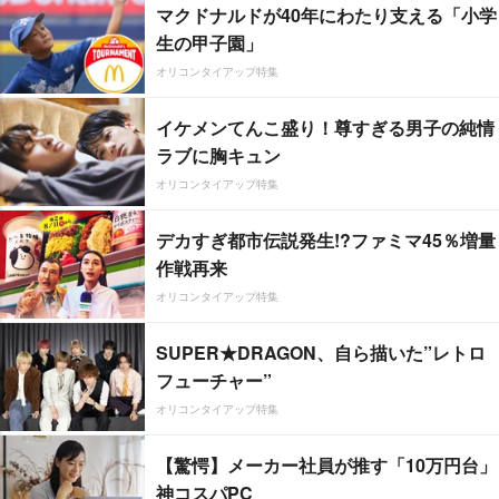
マクドナルドが40年にわたり支える「小学
生の甲子園」
オリコンタイアップ特集
イケメンてんこ盛り！尊すぎる男子の純情
ラブに胸キュン
オリコンタイアップ特集
デカすぎ都市伝説発生!?ファミマ45％増量
作戦再来
オリコンタイアップ特集
SUPER★DRAGON、自ら描いた”レトロ
フューチャー”
オリコンタイアップ特集
【驚愕】メーカー社員が推す「10万円台」
神コスパPC