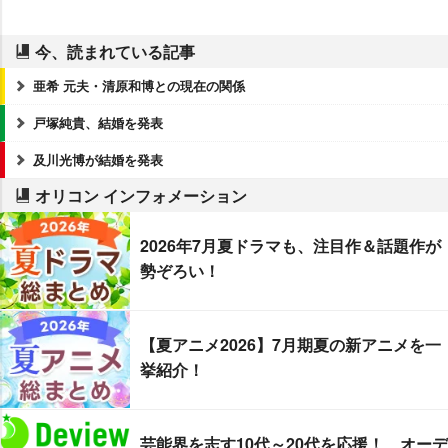
今、読まれている記事
亜希 元夫・清原和博との現在の関係
戸塚純貴、結婚を発表
及川光博が結婚を発表
オリコン インフォメーション
2026年7月夏ドラマも、注目作＆話題作が
勢ぞろい！
【夏アニメ2026】7月期夏の新アニメを一
挙紹介！
芸能界を志す10代～20代を応援！ オーデ