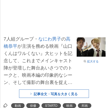
7人組グループ・
なにわ男子
の
高
橋恭平
が主演を務める映画『山口
くんはワルくない』大ヒットを記
念して、これまでメインキャスト
拡大する
陣が登壇した舞台あいさつでのト
ークと、映画本編の印象的なシー
ン、そして撮影の舞台裏を捉えた
メイキング映像をミックスした
記事全文・写真を大きく見る
『キャストが語る!山口くんの魅力
大解剖スペシャル動画』が公開さ
動画
俳優
STARTO
映画
邦画