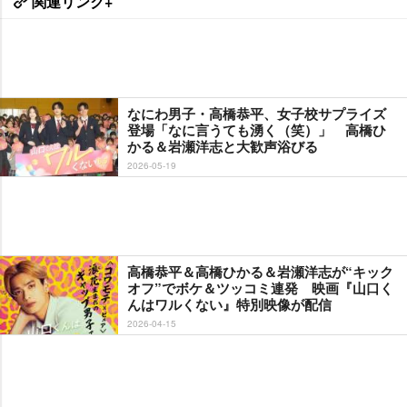
関連リンク+
なにわ男子・高橋恭平、女子校サプライズ
登場「なに言うても湧く（笑）」 高橋ひ
かる＆岩瀬洋志と大歓声浴びる
2026-05-19
高橋恭平＆高橋ひかる＆岩瀬洋志が“キック
オフ”でボケ＆ツッコミ連発 映画『山口く
んはワルくない』特別映像が配信
2026-04-15