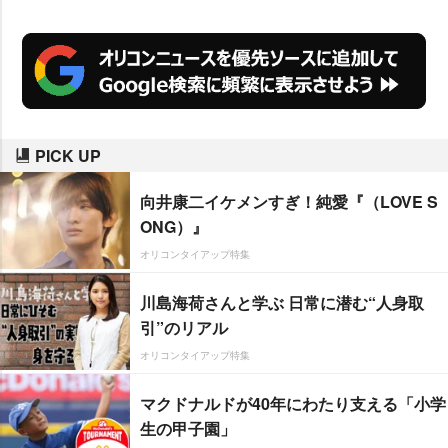
れた。該当する本編や貴重なメイ
キング風景が次々とはさみ込まれ
る、見応え抜群の特別構成に仕上
がっている。
PICK UP
向井康二イケメンすぎ！純愛『（LOVE S
ONG）』
オリコンタイアップ特集
川島海荷さんと学ぶ 日常に潜む“人身取
引”のリアル
オリコンタイアップ特集
マクドナルドが40年にわたり支える「小学
生の甲子園」