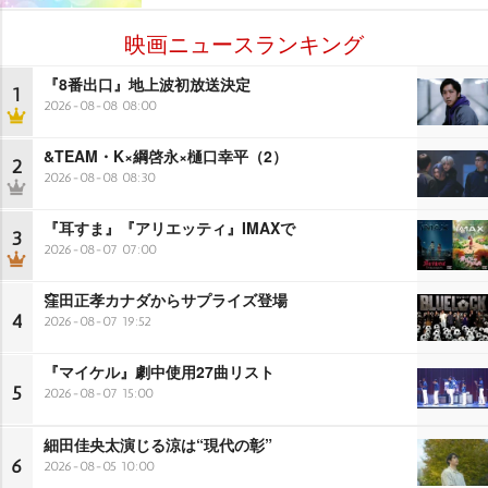
映画ニュースランキング
『8番出口』地上波初放送決定
1
2026-08-08 08:00
&TEAM・K×綱啓永×樋口幸平（2）
2
2026-08-08 08:30
『耳すま』『アリエッティ』IMAXで
3
2026-08-07 07:00
窪田正孝カナダからサプライズ登場
4
2026-08-07 19:52
『マイケル』劇中使用27曲リスト
5
2026-08-07 15:00
細田佳央太演じる涼は“現代の彰”
6
2026-08-05 10:00