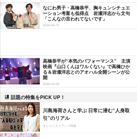
なにわ男子・高橋恭平、胸キュンシチュエ
ーション考案も低得点 岩瀬洋志から文句
「こんなの言われてないです」
2026-06-15
高橋恭平が“本気のパフォーマンス” 主演
映画『山口くんはワルくない』で高橋ひか
る＆岩瀬洋志とのアオハル全開シーンが公
開
2026-04-29
話題の特集をPICK UP！
川島海荷さんと学ぶ 日常に潜む“人身取
引”のリアル
オリコンタイアップ特集