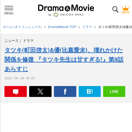
ホーム (オリコンニュース)
Drama&Movie TOP
ドラマ
タツキ(町田啓太)&優
ニュース
ドラマ
タツキ(町田啓太)&優(比嘉愛未)、壊れかけた
関係を修復 『タツキ先生は甘すぎる!』第9話
あらすじ
2026-06-06 06:00