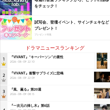
をチェック！
試写会、登壇イベント、サインチェキなど
プレゼント！
プレゼント特集
ドラマニュースランキング
『VIVANT』“キーパーソン”の素性
1
2026-08-09 22:10
『VIVANT』衝撃サプライズに悲鳴
2
2026-08-09 22:09
『風、薫る』第20週
3
2026-08-09 08:15
『一次元の挿し木』第6話