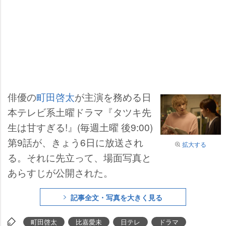
俳優の
町田啓太
が主演を務める日
本テレビ系土曜ドラマ『タツキ先
生は甘すぎる!』(毎週土曜 後9:00)
第9話が、きょう6日に放送され
拡大する
る。それに先立って、場面写真と
あらすじが公開された。
記事全文・写真を大きく見る
町田啓太
比嘉愛未
日テレ
ドラマ