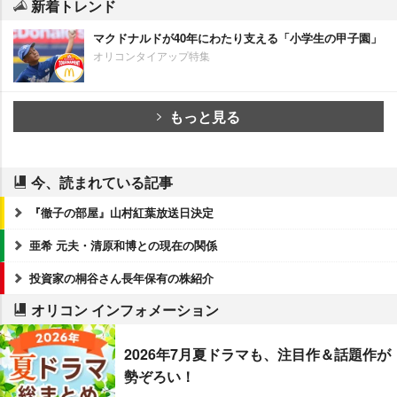
新着トレンド
マクドナルドが40年にわたり支える「小学生の甲子園」
オリコンタイアップ特集
もっと見る
今、読まれている記事
『徹子の部屋』山村紅葉放送日決定
亜希 元夫・清原和博との現在の関係
投資家の桐谷さん長年保有の株紹介
オリコン インフォメーション
2026年7月夏ドラマも、注目作＆話題作が
勢ぞろい！