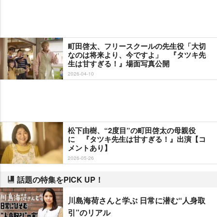
町田啓太、フリースクールの先生役「大切
なのは将来より、今ですよ」 『タツキ先
生は甘すぎる！』場面写真公開
2026-04-10
松下由樹、“2度目”の町田啓太の母親役
に 『タツキ先生は甘すぎる！』出演【コ
メントあり】
2026-05-26
話題の特集をPICK UP！
川島海荷さんと学ぶ 日常に潜む“人身取
引”のリアル