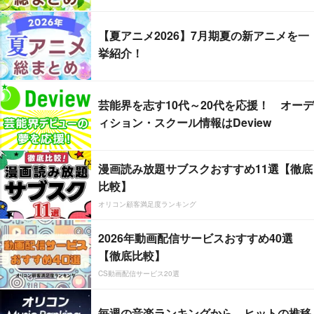
【夏アニメ2026】7月期夏の新アニメを一
挙紹介！
芸能界を志す10代～20代を応援！ オーデ
ィション・スクール情報はDeview
漫画読み放題サブスクおすすめ11選【徹底
比較】
オリコン顧客満足度ランキング
2026年動画配信サービスおすすめ40選
【徹底比較】
CS動画配信サービス20選
毎週の音楽ランキングから、ヒットの推移