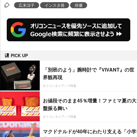
広末涼子
インスタ発
俳優
PICK UP
「別班のよう」腕時計で『VIVANT』の世
界観再現
オリコンタイアップ特集
お値段そのまま45％増量！ファミマ夏の大
盤振る舞い
オリコンタイアップ特集
マクドナルドが40年にわたり支える「小学