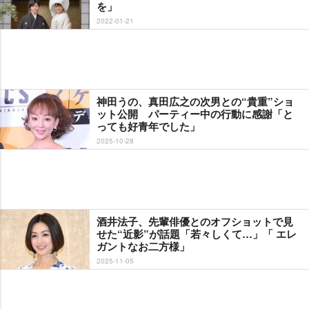
を」
2022-01-21
神田うの、真田広之の次男との“貴重”ショ
ット公開 パーティー中の行動に感謝「と
っても好青年でした」
2025-10-28
酒井法子、先輩俳優とのオフショットで見
せた“近影”が話題「若々しくて…」「 エレ
ガントなお二方様」
2025-11-05