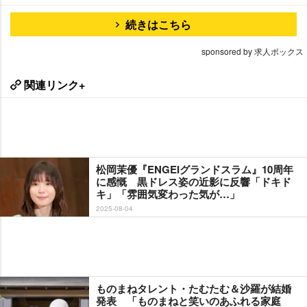
続きはこちら
sponsored by 求人ボックス
関連リンク+
松岡茉優『ENGEIグランドスラム』10周年
に感慨 黒ドレス姿の近影に反響「ドキド
キ」「雰囲気変わった気が…」
2025-08-04
ものまねタレント・たむたむ＆沙羅が結婚
発表 「ものまねと笑いのあふれる家庭