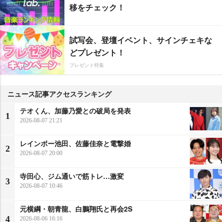
移をチェック！
試写会、登壇イベント、サインチェキな
どプレゼント！
プレゼント特集
ニュース記事アクセスランキング
テオくん、加藤乃愛との破局を発表
1
2026-08-07 21:21
レインボー池田、佐藤佳奈と電撃婚
2
2026-08-07 20:00
寺田心、ジム通いで筋トレ…激変
3
2026-08-07 10:46
元横綱・朝青龍、白鵬翔氏と再会2S
4
2026-08-06 16:16