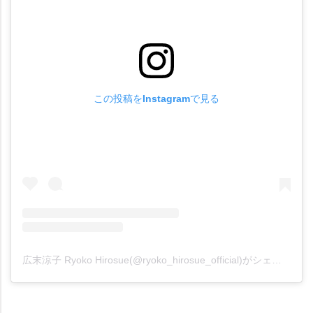
この投稿をInstagramで見る
広末涼子 Ryoko Hirosue(@ryoko_hirosue_official)がシェアした投稿