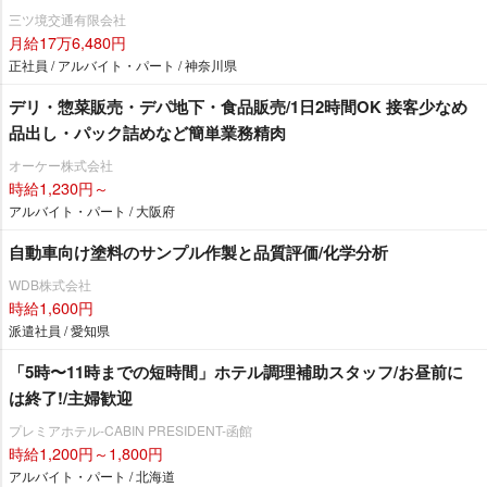
高収入のヒケツは都内と違う「リピーターの多さ」「安定した
三ツ境交通有限会社
営業」ができるから！
月給17万6,480円
正社員 / アルバイト・パート / 神奈川県
デリ・惣菜販売・デパ地下・食品販売/1日2時間OK 接客少なめ
品出し・パック詰めなど簡単業務精肉
オーケー株式会社
時給1,230円～
アルバイト・パート / 大阪府
自動車向け塗料のサンプル作製と品質評価/化学分析
WDB株式会社
時給1,600円
派遣社員 / 愛知県
「5時〜11時までの短時間」ホテル調理補助スタッフ/お昼前に
は終了!/主婦歓迎
プレミアホテル-CABIN PRESIDENT-函館
時給1,200円～1,800円
アルバイト・パート / 北海道