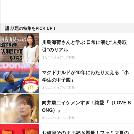
話題の特集をPICK UP！
川島海荷さんと学ぶ 日常に潜む“人身取
引”のリアル
オリコンタイアップ特集
マクドナルドが40年にわたり支える「小
学生の甲子園」
オリコンタイアップ特集
向井康二イケメンすぎ！純愛『（LOVE S
ONG）』
オリコンタイアップ特集
お値段そのまま45％増量！ファミマ夏の