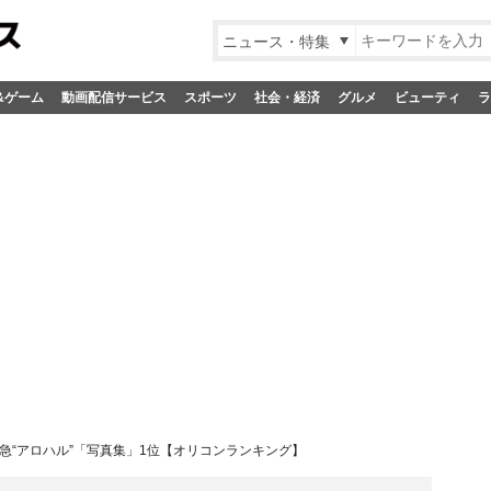
ニュース・特集
&ゲーム
動画配信サービス
スポーツ
社会・経済
グルメ
ビューティ
ラ
急“アロハル”「写真集」1位【オリコンランキング】