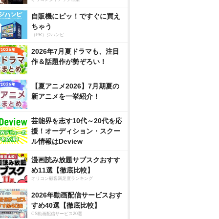
自販機にピッ！ですぐに買え
ちゃう
（PR）ジハンピ
2026年7月夏ドラマも、注目
作＆話題作が勢ぞろい！
【夏アニメ2026】7月期夏の
新アニメを一挙紹介！
芸能界を志す10代～20代を応
援！オーディション・スクー
ル情報はDeview
漫画読み放題サブスクおすす
め11選【徹底比較】
オリコン顧客満足度ランキング
2026年動画配信サービスおす
すめ40選【徹底比較】
CS動画配信サービス20選