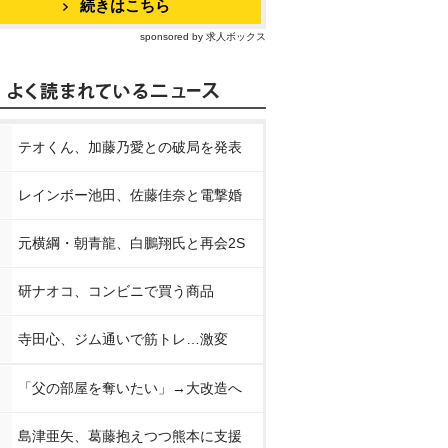
続きはこちら
sponsored by 求人ボックス
テオくん、加藤乃愛との破局を発表
レインボー池田、佐藤佳奈と電撃婚
元横綱・朝青龍、白鵬翔氏と再会2S
研ナオコ、コンビニで買う商品
寺田心、ジム通いで筋トレ…激変
「父の部屋を奪いたい」→大改造へ
島津亜矢、葛藤抱えつつ熊本に支援