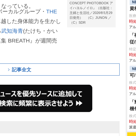
N
CONCEPT PHOTOBOOK ア
となっている。
資
イハヨルノイロ』（出版社：
ボーカルグループ・
THE
主婦と生活社／2026年5月29
医療
日発売） （C）JUNON ／
卓越した身体能力を生かし
時給
（C）SDR
アル
る
武知海青
(たけち・かい
「
集 BREATH』が週間売
従
特定
時給
アル
N
記事全文
可
株式
時給
アル
「
梱
株
時給
派遣