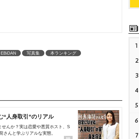
1
EBiDAN
写真集
本ランキング
2
3
4
5
む“人身取引”のリアル
6
ませんか？実は恋愛や悪質ホスト、S
海荷さんと学ぶリアルな実態。
7