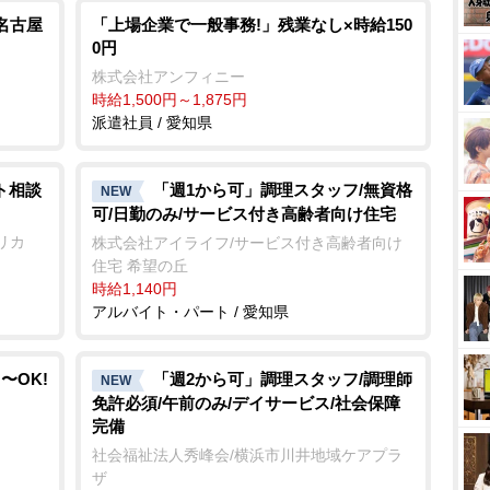
名古屋
「上場企業で一般事務!」残業なし×時給150
0円
株式会社アンフィニー
時給1,500円～1,875円
派遣社員 / 愛知県
ト相談
「週1から可」調理スタッフ/無資格
NEW
可/日勤のみ/サービス付き高齢者向け住宅
リカ
株式会社アイライフ/サービス付き高齢者向け
住宅 希望の丘
時給1,140円
アルバイト・パート / 愛知県
〜OK!
「週2から可」調理スタッフ/調理師
NEW
免許必須/午前のみ/デイサービス/社会保障
完備
社会福祉法人秀峰会/横浜市川井地域ケアプラ
ザ