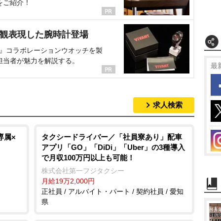
をご紹介！
界観表現した腕時計登場
NT』コラボレーションウオッチを製
担当者が魅力を解説する。
最
求人検索
専属×
タクシードライバー／「社員寮あり」配車
アプリ「GO」「DiDi」「Uber」の3種導入
で月収100万円以上も可能！
株式会社第一フジタクシー
月給19万2,000円
正社員 / アルバイト・パート / 契約社員 / 愛知
県