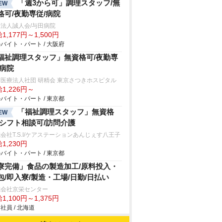
「週3から可」調理スタッフ/無
EW
格可/夜勤専従/病院
法人誠人会/与田病院
1,177円～1,500円
バイト・パート / 大阪府
福祉調理スタッフ」無資格可/夜勤専
/病院
医療法人社団 研精会 東京さつきホスピタル
1,226円～
バイト・パート / 東京都
「福祉調理スタッフ」無資格
EW
/シフト相談可/訪問介護
会社T.S.I/ケアステーションあんじぇす八王子
1,230円
バイト・パート / 東京都
寮完備」食品の製造加工/原料投入・
包/即入寮/製造・工場/日勤/日払い
式会社京栄センター
1,100円～1,375円
社員 / 北海道