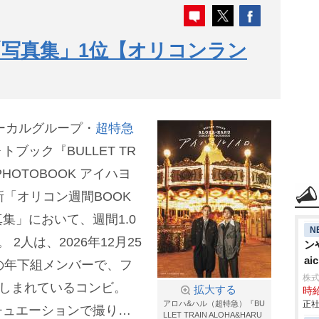
「写真集」1位【オリコンラン
ーカルグループ・
超特急
ブック『BULLET TR
T PHOTOBOOK アイハヨ
新「オリコン週間BOOK
集」において、週間1.0
N
。
2人は、2026年12月25
ン
aic
の年下組メンバーで、フ
株
親しまれているコンビ。
拡大する
時給
アロハ&ハル（超特急）『BU
正社
チュエーションで撮り下
LLET TRAIN ALOHA&HARU