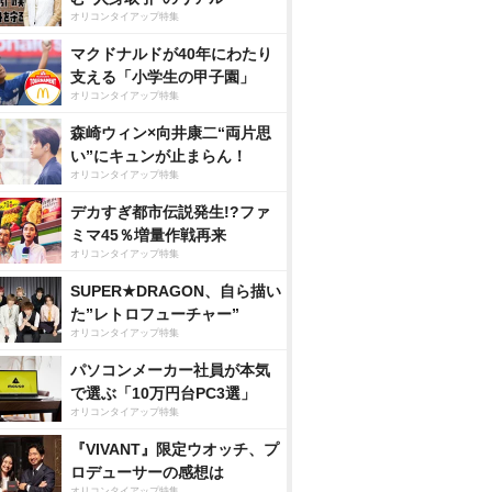
オリコンタイアップ特集
マクドナルドが40年にわたり
支える「小学生の甲子園」
オリコンタイアップ特集
森崎ウィン×向井康二“両片思
い”にキュンが止まらん！
オリコンタイアップ特集
デカすぎ都市伝説発生!?ファ
ミマ45％増量作戦再来
オリコンタイアップ特集
SUPER★DRAGON、自ら描い
た”レトロフューチャー”
オリコンタイアップ特集
パソコンメーカー社員が本気
で選ぶ「10万円台PC3選」
オリコンタイアップ特集
『VIVANT』限定ウオッチ、プ
ロデューサーの感想は
オリコンタイアップ特集