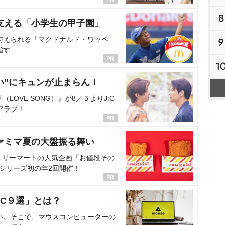
8
支える「小学生の甲子園」
与えられる「マクドナルド・ワッペ
9
指す
1
い”にキュンが止まらん！
OVE SONG）』が8／５よりJ:C
アラブ！
ァミマ夏の大盤振る舞い
ミリーマートの人気企画「お値段その
、シリーズ初の年2回開催！
C９選」とは？
い。そこで、マウスコンピューターの