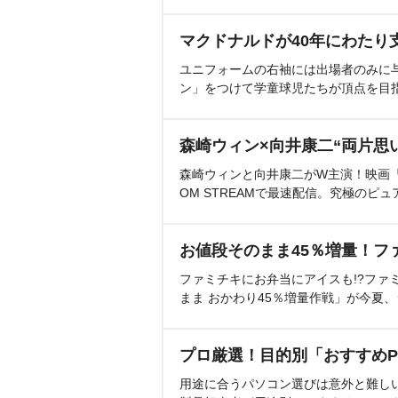
マクドナルドが40年にわたり
ユニフォームの右袖には出場者のみに
ン」をつけて学童球児たちが頂点を目
森崎ウィン×向井康二“両片思
森崎ウィンと向井康二がW主演！映画『（L
OM STREAMで最速配信。究極のピュ
お値段そのまま45％増量！フ
ファミチキにお弁当にアイスも!?ファ
まま おかわり45％増量作戦」が今夏
プロ厳選！目的別「おすすめP
用途に合うパソコン選びは意外と難し