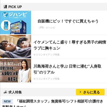
PICK UP
自販機にピッ！ですぐに買えちゃう
（PR）ジハンピ
イケメンてんこ盛り！尊すぎる男子の純情
ラブに胸キュン
オリコンタイアップ特集
川島海荷さんと学ぶ 日常に潜む“人身取
引”のリアル
オリコンタイアップ特集
求人特集
さらに見る
「福祉調理スタッフ」無資格可/シフト相談可/介護付き
NEW
有料老人ホーム