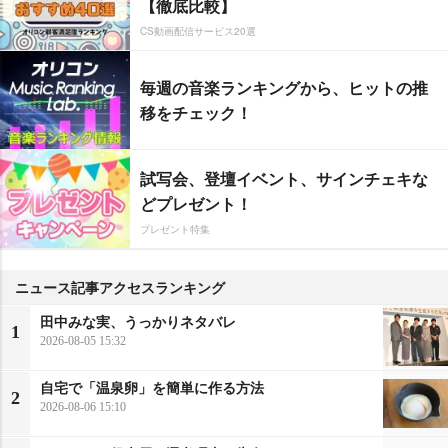
【徹底比較】
CS動画配信サービス20選
毎週の音楽ランキングから、ヒットの推
移をチェック！
試写会、登壇イベント、サインチェキな
どプレゼント！
プレゼント特集
ニュース記事アクセスランキング
田中みな実、うっかりネタバレ
1
2026-08-05 15:32
自宅で「温泉卵」を簡単に作る方法
2
2026-08-06 15:10