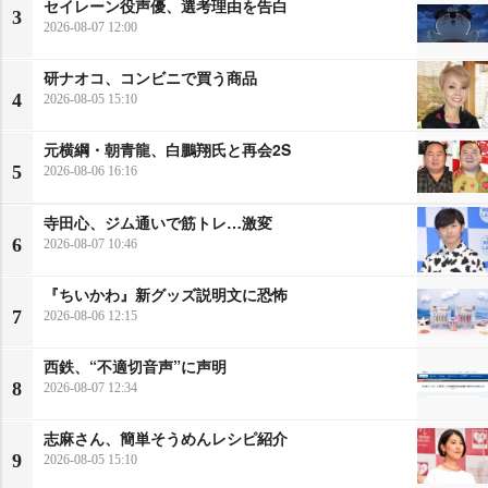
セイレーン役声優、選考理由を告白
3
2026-08-07 12:00
研ナオコ、コンビニで買う商品
4
2026-08-05 15:10
元横綱・朝青龍、白鵬翔氏と再会2S
5
2026-08-06 16:16
寺田心、ジム通いで筋トレ…激変
6
2026-08-07 10:46
『ちいかわ』新グッズ説明文に恐怖
7
2026-08-06 12:15
西鉄、“不適切音声”に声明
8
2026-08-07 12:34
志麻さん、簡単そうめんレシピ紹介
9
2026-08-05 15:10