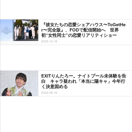
『彼女たちの恋愛シェアハウス〜ToGetHe
r〜完全版』、FODで配信開始へ 世界
初“女性同士”の恋愛リアリティショー
2025-12-18
EXITりんたろー。ナイトプール未体験を告
白 キャラ疑われ「本当に陽キャ」今年行
く決意固める
2022-08-16