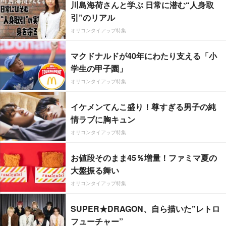
川島海荷さんと学ぶ 日常に潜む“人身取
引”のリアル
オリコンタイアップ特集
マクドナルドが40年にわたり支える「小
学生の甲子園」
オリコンタイアップ特集
イケメンてんこ盛り！尊すぎる男子の純
情ラブに胸キュン
オリコンタイアップ特集
お値段そのまま45％増量！ファミマ夏の
大盤振る舞い
オリコンタイアップ特集
SUPER★DRAGON、自ら描いた”レトロ
フューチャー”