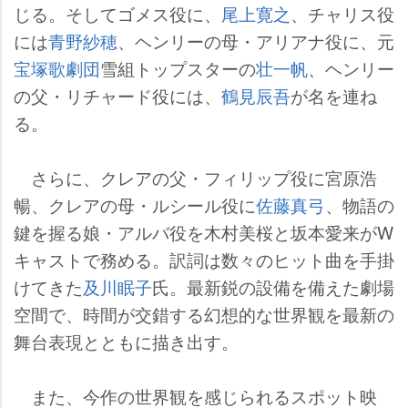
じる。そしてゴメス役に、
尾上寛之
、チャリス役
には
青野紗穂
、ヘンリーの母・アリアナ役に、元
宝塚歌劇団
雪組トップスターの
壮一帆
、ヘンリー
の父・リチャード役には、
鶴見辰吾
が名を連ね
る。
さらに、クレアの父・フィリップ役に宮原浩
暢、クレアの母・ルシール役に
佐藤真弓
、物語の
鍵を握る娘・アルバ役を木村美桜と坂本愛来がW
キャストで務める。訳詞は数々のヒット曲を手掛
けてきた
及川眠子
氏。最新鋭の設備を備えた劇場
空間で、時間が交錯する幻想的な世界観を最新の
舞台表現とともに描き出す。
また、今作の世界観を感じられるスポット映