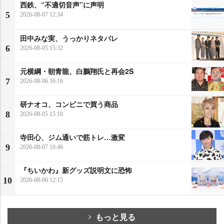
西鉄、“不適切音声”に声明
5
2026-08-07 12:34
田中みな実、うっかりネタバレ
6
2026-08-05 15:32
元横綱・朝青龍、白鵬翔氏と再会2S
7
2026-08-06 16:16
研ナオコ、コンビニで買う商品
8
2026-08-05 15:10
寺田心、ジム通いで筋トレ…激変
9
2026-08-07 10:46
『ちいかわ』新グッズ説明文に恐怖
10
2026-08-06 12:15
もっと見る