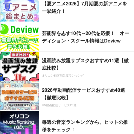
【夏アニメ2026】7月期夏の新アニメを
一挙紹介！
芸能界を志す10代～20代を応援！ オー
ディション・スクール情報はDeview
漫画読み放題サブスクおすすめ11選【徹
底比較】
オリコン顧客満足度ランキング
2026年動画配信サービスおすすめ40選
【徹底比較】
CS動画配信サービス20選
毎週の音楽ランキングから、ヒットの推
移をチェック！