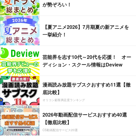
が勢ぞろい！
【夏アニメ2026】7月期夏の新アニメを
一挙紹介！
芸能界を志す10代～20代を応援！ オー
ディション・スクール情報はDeview
漫画読み放題サブスクおすすめ11選【徹
底比較】
オリコン顧客満足度ランキング
2026年動画配信サービスおすすめ40選
【徹底比較】
CS動画配信サービス20選