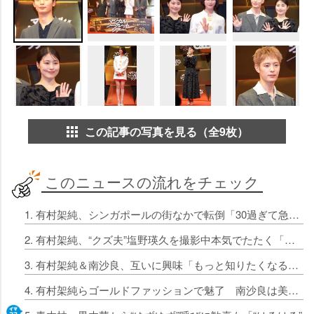
この記事の写真を見る（全9枚）
このニュースの流れをチェック
1. 有村架純、シンガポールの街なかで転倒「30過ぎて急に全力疾走は危ない」
2. 有村架純、“クズ夫”塩野瑛久を撮影中本気でたたく「すっごい痛かった」
3. 有村架純＆南沙良、互いに興味「もっと知りたくなる方」「底はどこなんだろうと想像してしまう」
4. 有村架純らゴールドファッションで魅了 南沙良は美脚スラリ