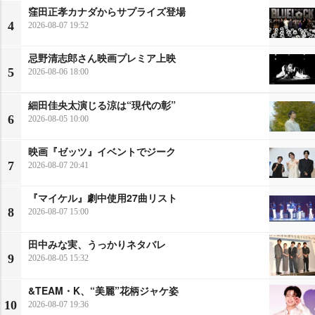
窪田正孝カナダからサプライズ登場
4
2026-08-07 19:52
忌野清志郎さん映画プレミア上映
5
2026-08-06 18:00
細田佳央太演じる涼は“現代の彰”
6
2026-08-05 10:00
映画『ゼッツ』イベントでジーク
7
2026-08-07 20:41
『マイケル』劇中使用27曲リスト
8
2026-08-07 15:00
田中みな実、うっかりネタバレ
9
2026-08-05 15:32
&TEAM・K、“美麗”花柄ジャケ姿
10
2026-08-07 19:36