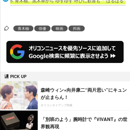
5. 青木柚、黒木華から“ゆずゆず”呼びに歓喜も「“はるはる”
青木柚
俳優
映画
邦画
PICK UP
森崎ウィン×向井康二“両片思い”にキュン
が止まらん！
オリコンタイアップ特集
「別班のよう」腕時計で『VIVANT』の世
界観再現