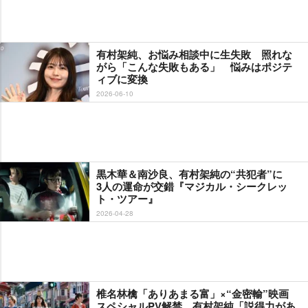
有村架純、お悩み相談中に生失敗 照れな
がら「こんな失敗もある」 悩みはポジテ
ィブに変換
2026-06-10
黒木華＆南沙良、有村架純の“共犯者”に
3人の運命が交錯『マジカル・シークレッ
ト・ツアー』
2026-04-28
椎名林檎「ありあまる富」×“金密輸”映画
スペシャルPV解禁 有村架純「説得力があ