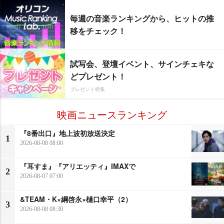
毎週の音楽ランキングから、ヒットの推
移をチェック！
試写会、登壇イベント、サインチェキな
どプレゼント！
プレゼント特集
映画ニュースランキング
『8番出口』地上波初放送決定
1
2026-08-08 08:00
『耳すま』『アリエッティ』IMAXで
2
2026-08-07 07:00
&TEAM・K×綱啓永×樋口幸平（2）
3
2026-08-08 08:30