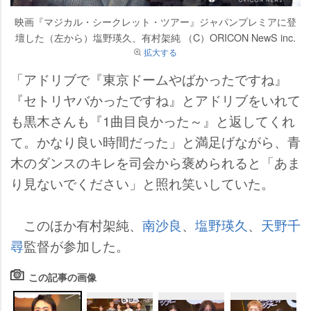
映画『マジカル・シークレット・ツアー』ジャパンプレミアに登
壇した（左から）塩野瑛久、有村架純 （C）ORICON NewS inc.
拡大する
「アドリブで『東京ドームやばかったですね』
『セトリヤバかったですね』とアドリブをいれて
も黒木さんも『1曲目良かった～』と返してくれ
て。かなり良い時間だった」と満足げながら、青
木のダンスのキレを司会から褒められると「あま
り見ないでください」と照れ笑いしていた。
このほか有村架純、
南沙良
、
塩野瑛久
、
天野千
尋
監督が参加した。
この記事の画像