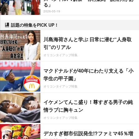
る」
2026-05-19
話題の特集をPICK UP！
川島海荷さんと学ぶ 日常に潜む“人身取
引”のリアル
オリコンタイアップ特集
マクドナルドが40年にわたり支える「小
学生の甲子園」
オリコンタイアップ特集
イケメンてんこ盛り！尊すぎる男子の純
情ラブに胸キュン
オリコンタイアップ特集
デカすぎ都市伝説発生!?ファミマ45％増