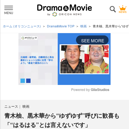
ホーム (オリコンニュース)
Drama&Movie TOP
映画
青木柚、黒木華から“ゆず
SEE MORE
Powered by 
GliaStudios
M
ニュース
映画
u
t
青木柚、黒木華から“ゆずゆず”呼びに歓喜も
e
「“はるはる”とは言えないです」