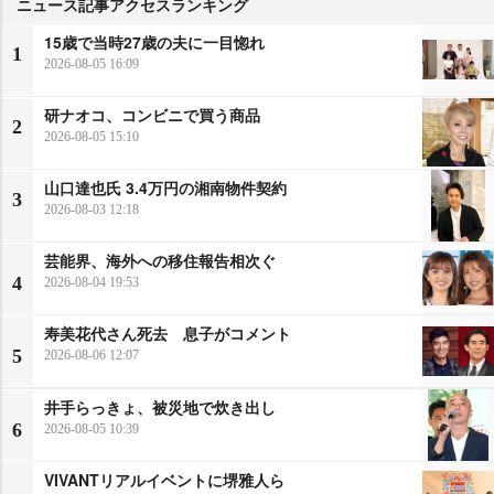
ニュース記事アクセスランキング
15歳で当時27歳の夫に一目惚れ
1
2026-08-05 16:09
研ナオコ、コンビニで買う商品
2
2026-08-05 15:10
山口達也氏 3.4万円の湘南物件契約
3
2026-08-03 12:18
芸能界、海外への移住報告相次ぐ
4
2026-08-04 19:53
寿美花代さん死去 息子がコメント
5
2026-08-06 12:07
井手らっきょ、被災地で炊き出し
6
2026-08-05 10:39
VIVANTリアルイベントに堺雅人ら