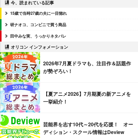
今、読まれている記事
15歳で当時27歳の夫に一目惚れ
研ナオコ、コンビニで買う商品
田中みな実、うっかりネタバレ
オリコン インフォメーション
2026年7月夏ドラマも、注目作＆話題作
が勢ぞろい！
【夏アニメ2026】7月期夏の新アニメを
一挙紹介！
芸能界を志す10代～20代を応援！ オー
ディション・スクール情報はDeview