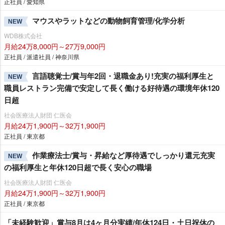
正社員 / 愛知県
マウスやラットなどの動物飼育管理/化学分析
NEW
WDB株式会社
月給24万8,000円～27万9,000円
正社員 / 派遣社員 / 神奈川県
言語聴覚士/賞与年2回・退職金あり!充実の福利厚生と
NEW
職員レストラン完備で安定して長く働ける好待遇の環境年休120
日超
社会医療法人財団 仁医会
月給24万1,900円～32万1,900円
正社員 / 東京都
作業療法士/賞与・昇給など厚待遇でしっかり還元充実
NEW
の福利厚生と年休120日超で長く安心の職場
社会医療法人財団 仁医会
月給24万1,900円～32万1,900円
正社員 / 東京都
「未経験歓迎」賞与8月は4ヶ月分実績/年休124日・土日祝休の