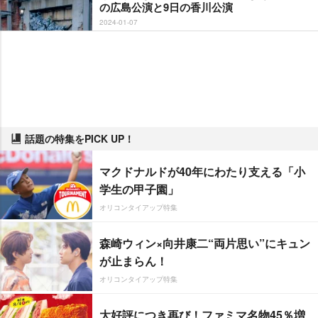
の広島公演と9日の香川公演
2024-01-07
話題の特集をPICK UP！
マクドナルドが40年にわたり支える「小
学生の甲子園」
オリコンタイアップ特集
森崎ウィン×向井康二“両片思い”にキュン
が止まらん！
オリコンタイアップ特集
大好評につき再び！ファミマ名物45％増