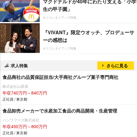
マクドナルドが40年にわたり支える「小学
生の甲子園」
オリコンタイアップ特集
『VIVANT』限定ウオッチ、プロデューサ
ーの感想は
オリコンタイアップ特集
求人特集
さらに見る
食品商社の品質保証担当/大手商社グループ菓子専門商社
株式会社山星屋
年収740万円～840万円
正社員 / 東京都
食品卸売メーカーで水産加工食品の商品開発・生産管理
ハンワフーズ株式会社
年収450万円～800万円
正社員 / 東京都