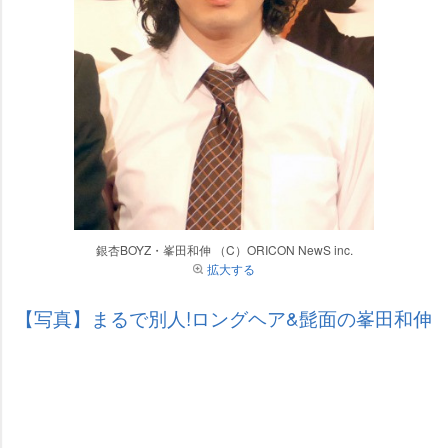
銀杏BOYZ・峯田和伸 （C）ORICON NewS inc.
拡大する
【写真】まるで別人!ロングヘア&髭面の峯田和伸