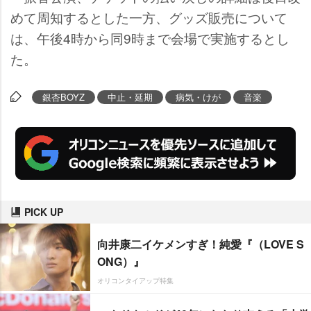
めて周知するとした一方、グッズ販売について
は、午後4時から同9時まで会場で実施するとし
た。
銀杏BOYZ
中止・延期
病気・けが
音楽
PICK UP
向井康二イケメンすぎ！純愛『（LOVE S
ONG）』
オリコンタイアップ特集