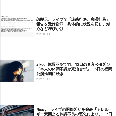
怒髪天、ライブで「迷惑行為、痴漢行為」
報告を受け謝罪 具体的に状況を記し、対
応など呼びかけ
2025-08-24
aiko、体調不良で11、12日の東京公演延期
「本人の体調不調が完治せず」 5日の福岡
公演延期に続き
2024-12-09
Nissy、ライブの開催延期を発表「アレル
ギー素因よる体調不良の悪化により」 7日