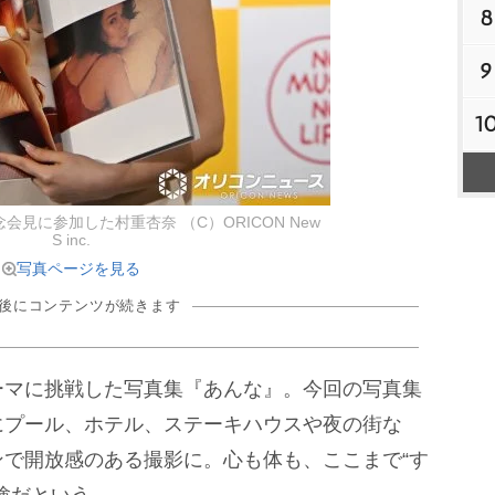
8
9
1
見に参加した村重杏奈 （C）ORICON New
S inc.
写真ページを見る
の後にコンテンツが続きます
マに挑戦した写真集『あんな』。今回の写真集
にプール、ホテル、ステーキハウスや夜の街な
で開放感のある撮影に。心も体も、ここまで“す
験だという。