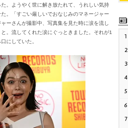
った。ようやく世に解き放たれて、うれしい気持
せた。「すごい厳しいでおなじみのマネージャー
ジャーさんが撮影中、写真集を見た時に涙を流し
』と。流してくれた涙にぐっときました。それが1
1
み口にしていた。
2
3
4
5
6
7