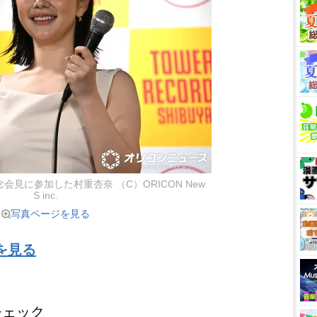
見に参加した村重杏奈 （C）ORICON New
S inc.
写真ページを見る
を見る
チェック