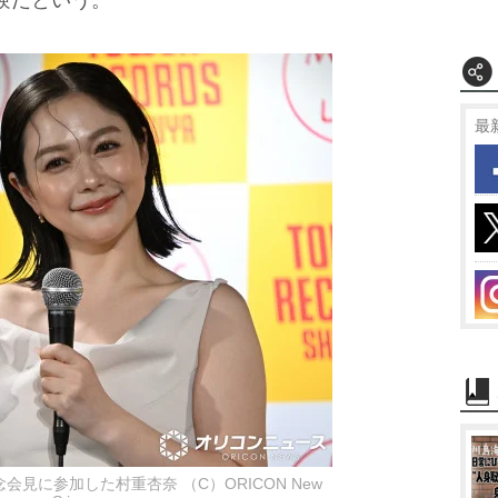
最
見に参加した村重杏奈 （C）ORICON New