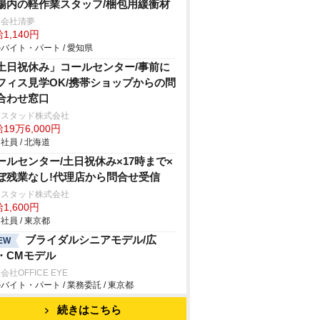
場内の軽作業スタッフ/梱包用緩衝材
同会社清夢
1,140円
バイト・パート / 愛知県
土日祝休み」コールセンター/事前に
フィス見学OK/携帯ショップからの問
合わせ窓口
ンスタッド株式会社
19万6,000円
社員 / 北海道
ールセンター/土日祝休み×17時まで×
ぼ残業なし!代理店から問合せ受信
ンスタッド株式会社
1,600円
社員 / 東京都
ブライダルシニアモデル/広
EW
・CMモデル
会社OFFICE EYE
バイト・パート / 業務委託 / 東京都
続きはこちら