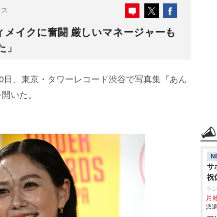
ース
ィメイクに奮闘 厳しいマネージャーも
た」
30日、東京・タワーレコード渋谷で写真集『あん
を開いた。
N
サ
祝
ラ
月給
派遣