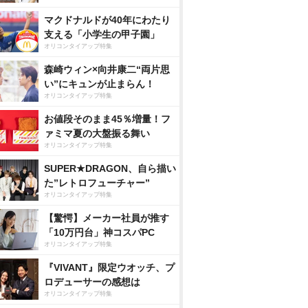
マクドナルドが40年にわたり
支える「小学生の甲子園」
オリコンタイアップ特集
森崎ウィン×向井康二“両片思
い”にキュンが止まらん！
オリコンタイアップ特集
お値段そのまま45％増量！フ
ァミマ夏の大盤振る舞い
オリコンタイアップ特集
SUPER★DRAGON、自ら描い
た”レトロフューチャー”
オリコンタイアップ特集
【驚愕】メーカー社員が推す
「10万円台」神コスパPC
オリコンタイアップ特集
『VIVANT』限定ウオッチ、プ
ロデューサーの感想は
オリコンタイアップ特集