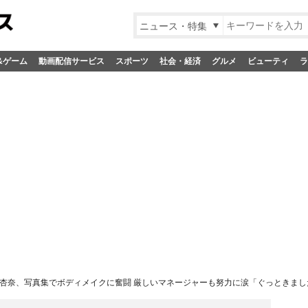
ニュース・特集
&ゲーム
動画配信サービス
スポーツ
社会・経済
グルメ
ビューティ
ラ
杏奈、写真集でボディメイクに奮闘 厳しいマネージャーも努力に涙「ぐっときまし