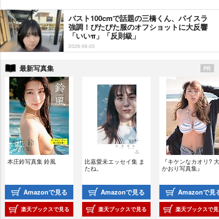
バスト100cmで話題の三橋くん、パイスラ
強調！ぴたぴた服のオフショットに大反響
「いいπ」「反則級」
2026-06-03
最新写真集
本庄鈴写真集 鈴風
比嘉愛未エッセイ集 ま
『キケンなカオリ? 
たね。
かおり写真集』
Amazonで見る
Amazonで見る
Amazonで見
楽天ブックスで見る
楽天ブックスで見る
楽天ブックスで見