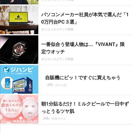
パソコンメーカー社員が本気で選んだ「1
0万円台PC３選」
オリコンタイアップ特集
一番似合う登場人物は…『VIVANT』限
定ウオッチ
オリコンタイアップ特集
自販機にピッ！ですぐに買えちゃう
（PR）ジハンピ
朝1分貼るだけ！ミルクピールで一日中ず
っとうるツヤ肌
（PR）サボリーノ