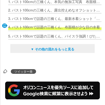
1. バスト100cmの三橋くん、本気の無加工写真 布面積が少な目の水着ショット「どうですか？」
2. バスト100cmの三橋くん、露出控えめなオフショットに大反響「噂のショート巨乳ちゃん」
3. バスト100cmで話題の三橋くん、最新水着ショット「ショート×巨乳は最強でしょ？」
4. バスト100cmで話題の三橋くん、布面積が少な目の水
5. バスト100cmで話題の三橋くん、パイスラ強調！ぴたぴた服のオフショットに大反響「いいπ」「反則級」
▼ その他の流れをもっと見る
ツイッター発