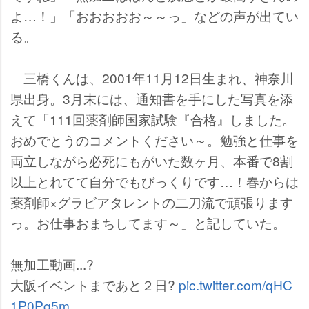
よ…！」「おおおおお～～っ」などの声が出てい
る。
三橋くんは、2001年11月12日生まれ、神奈川
県出身。3月末には、通知書を手にした写真を添
えて「111回薬剤師国家試験『合格』しました。
おめでとうのコメントください～。勉強と仕事を
両立しながら必死にもがいた数ヶ月、本番で8割
以上とれてて自分でもびっくりです…！春からは
薬剤師×グラビアタレントの二刀流で頑張ります
っ。お仕事おまちしてます～」と記していた。
無加工動画...?
大阪イベントまであと２日?
pic.twitter.com/qHC
1P0Pq5m