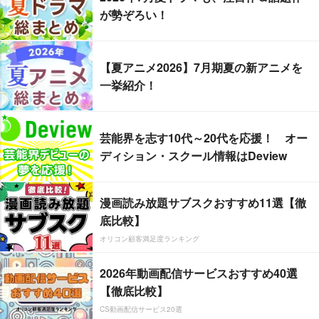
が勢ぞろい！
【夏アニメ2026】7月期夏の新アニメを
一挙紹介！
芸能界を志す10代～20代を応援！ オー
ディション・スクール情報はDeview
漫画読み放題サブスクおすすめ11選【徹
底比較】
オリコン顧客満足度ランキング
2026年動画配信サービスおすすめ40選
【徹底比較】
CS動画配信サービス20選