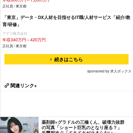
正社員 / 東京都
「東京」データ・DX人材を目指せるIT職/人材サービス「紹介/教
育/研修」
アデコ株式会社
年収340万円～420万円
正社員 / 東京都
続きはこちら
sponsored by 求人ボックス
関連リンク+
薬剤師×グラドルの三橋くん、破壊力抜群
の写真「ショート巨乳のとなり座る？」
反響相次ぐ「ドキドキが止まらない」