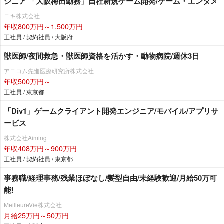
ジニア 「大阪梅田勤務」自社新規ゲーム開発/ゲーム・エンタメ
ニキ株式会社
年収800万円～1,500万円
正社員 / 契約社員 / 大阪府
獣医師/夜間救急・獣医師資格を活かす・動物病院/週休3日
アニコム先進医療研究所株式会社
年収500万円～
正社員 / 東京都
「Div1」ゲームクライアント開発エンジニア/モバイル/アプリサ
ービス
株式会社Aiming
年収408万円～900万円
正社員 / 契約社員 / 東京都
事務職/経理事務/残業ほぼなし/髪型自由/未経験歓迎/月給50万可
能!
MeilleureVie株式会社
月給25万円～50万円