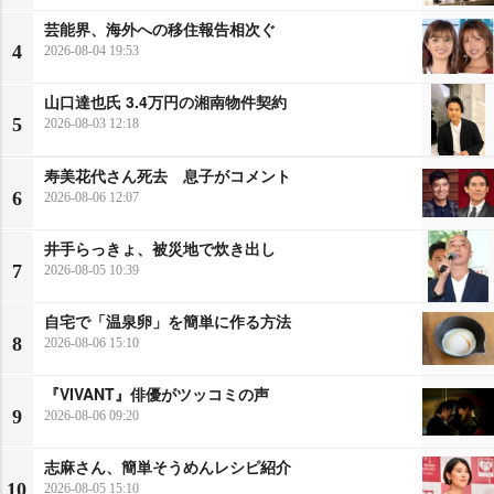
芸能界、海外への移住報告相次ぐ
4
2026-08-04 19:53
山口達也氏 3.4万円の湘南物件契約
5
2026-08-03 12:18
寿美花代さん死去 息子がコメント
6
2026-08-06 12:07
井手らっきょ、被災地で炊き出し
7
2026-08-05 10:39
自宅で「温泉卵」を簡単に作る方法
8
2026-08-06 15:10
『VIVANT』俳優がツッコミの声
9
2026-08-06 09:20
志麻さん、簡単そうめんレシピ紹介
10
2026-08-05 15:10