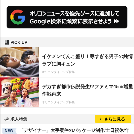
PICK UP
イケメンてんこ盛り！尊すぎる男子の純情
ラブに胸キュン
オリコンタイアップ特集
デカすぎ都市伝説発生!?ファミマ45％増量
作戦再来
オリコンタイアップ特集
求人特集
さらに見る
「デザイナー」大手案件のパッケージ制作/土日祝休/年
NEW