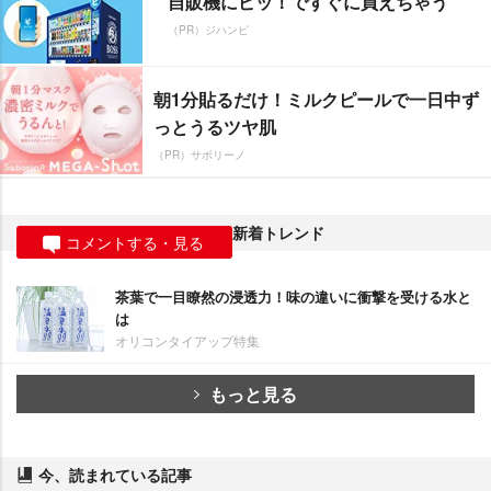
自販機にピッ！ですぐに買えちゃう
（PR）ジハンピ
朝1分貼るだけ！ミルクピールで一日中ず
っとうるツヤ肌
（PR）サボリーノ
新着トレンド
コメントする・見る
茶葉で一目瞭然の浸透力！味の違いに衝撃を受ける水と
は
オリコンタイアップ特集
もっと見る
今、読まれている記事