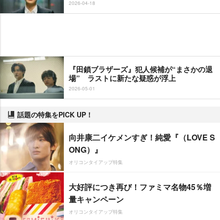
2026-04-18
『田鎖ブラザーズ』犯人候補が“まさかの退
場” ラストに新たな疑惑が浮上
2026-05-01
話題の特集をPICK UP！
向井康二イケメンすぎ！純愛『（LOVE S
ONG）』
オリコンタイアップ特集
大好評につき再び！ファミマ名物45％増
量キャンペーン
オリコンタイアップ特集