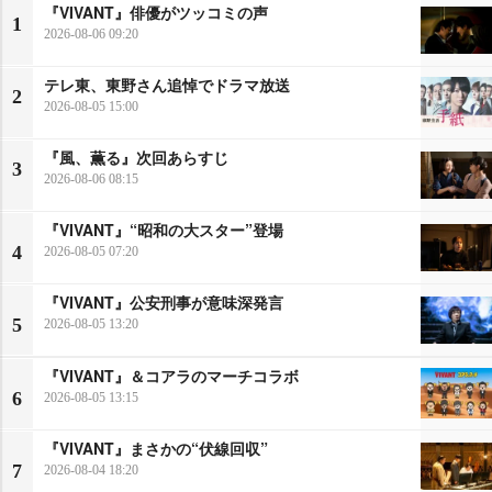
『VIVANT』俳優がツッコミの声
1
2026-08-06 09:20
テレ東、東野さん追悼でドラマ放送
2
2026-08-05 15:00
『風、薫る』次回あらすじ
3
2026-08-06 08:15
『VIVANT』“昭和の大スター”登場
4
2026-08-05 07:20
『VIVANT』公安刑事が意味深発言
5
2026-08-05 13:20
『VIVANT』＆コアラのマーチコラボ
6
2026-08-05 13:15
『VIVANT』まさかの“伏線回収”
7
2026-08-04 18:20