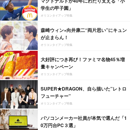
マクドナルドが40年にわたり支える「小
学生の甲子園」
オリコンタイアップ特集
森崎ウィン×向井康二“両片思い”にキュン
が止まらん！
オリコンタイアップ特集
大好評につき再び！ファミマ名物45％増
量キャンペーン
オリコンタイアップ特集
SUPER★DRAGON、自ら描いた”レトロ
フューチャー”
オリコンタイアップ特集
パソコンメーカー社員が本気で選んだ「1
0万円台PC３選」