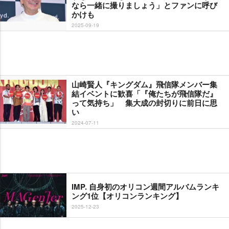
なら一緒に撮りましょう」とファンに呼び
かけも
2025-09-19
山崎賢人『キングダム』飛信隊メンバー集
結イベントに歓喜「『俺たちが飛信隊だ』
って気持ち」 集大成の封切りに前日に思
い
2024-07-11
IMP. 自身初のオリコン週間アルバムランキ
ング1位【オリコンランキング】
2025-12-23