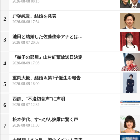
2026-08-08 08:15
戸塚純貴、結婚を発表
2
2026-08-08 17:54
池田と結婚した佐藤佳奈アナとは…
3
2026-08-07 20:08
『徹子の部屋』山村紅葉放送日決定
4
2026-08-09 17:05
重岡大毅、結婚＆第1子誕生を報告
5
2026-08-09 18:00
西鉄、“不適切音声”に声明
6
2026-08-07 12:34
松本伊代、すっぴん披露に驚く声
7
2026-08-09 11:30
大野智「さと島」初のイベント発表