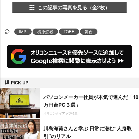
この記事の写真を見る（全2枚）
IMP.
横原悠毅
TOBE
舞台
PICK UP
パソコンメーカー社員が本気で選んだ「10
万円台PC３選」
オリコンタイアップ特集
川島海荷さんと学ぶ 日常に潜む“人身取
引”のリアル