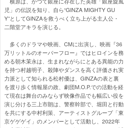
横原は、かつて銀座に存在した英雄「銀座旋風
児」の伝説を知り、自ら“GINZA MIGHTY GU
Y”としてGINZAを救うべく立ち上がる主人公・
二階堂アキラを演じる。
多くのドラマや映画、CMに出演し、映画『36
万リットルのオーバーフロー』ではヒロインを務
める朝木茉永は、生まれながらにとある異能の力
を持つ村越明子、殺陣やダンスを高く評価され実
力派として知られる松村優は、GINZAの表と裏
を渡り歩く情報屋の政、劇団M.O.P.での活動を経
て現在は舞台のみならず映像作品でも幅広い役を
演じ分ける三上市朗は、警察幹部で、堀田と行動
を共にする中村利策、アーティストグループ「東
京ゲゲゲイ」のメンバーとして活動し、2022年