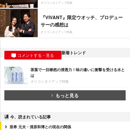
オリコンタイアップ特集
『VIVANT』限定ウオッチ、プロデュー
サーの感想は
オリコンタイアップ特集
新着トレンド
コメントする・見る
茶葉で一目瞭然の浸透力！味の違いに衝撃を受ける水と
は
オリコンタイアップ特集
もっと見る
今、読まれている記事
亜希 元夫・清原和博との現在の関係