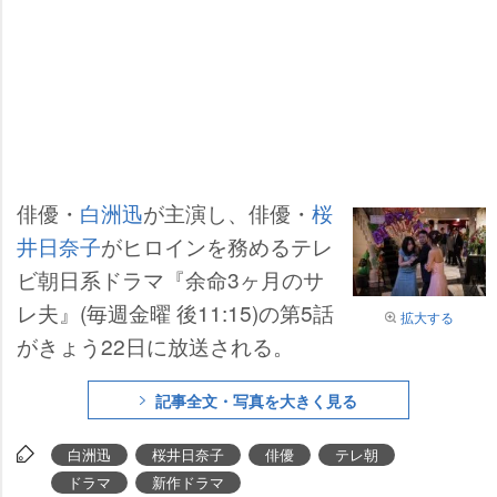
俳優・
白洲迅
が主演し、俳優・
桜
井日奈子
がヒロインを務めるテレ
ビ朝日系ドラマ『余命3ヶ月のサ
レ夫』(毎週金曜 後11:15)の第5話
拡大する
がきょう22日に放送される。
記事全文・写真を大きく見る
白洲迅
桜井日奈子
俳優
テレ朝
ドラマ
新作ドラマ