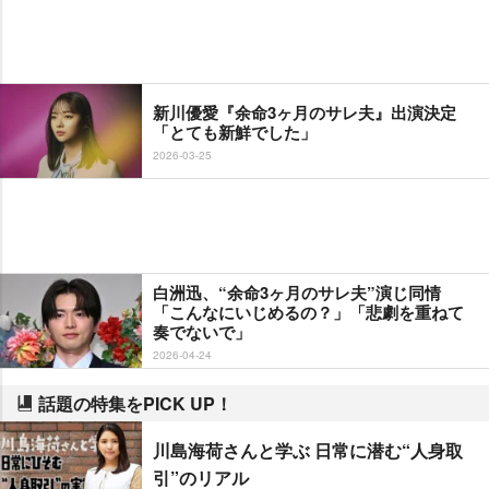
新川優愛『余命3ヶ月のサレ夫』出演決定
「とても新鮮でした」
2026-03-25
白洲迅、“余命3ヶ月のサレ夫”演じ同情
「こんなにいじめるの？」「悲劇を重ねて
奏でないで」
2026-04-24
話題の特集をPICK UP！
川島海荷さんと学ぶ 日常に潜む“人身取
引”のリアル