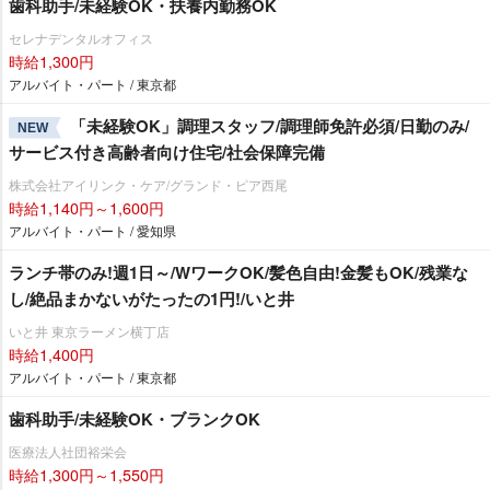
歯科助手/未経験OK・扶養内勤務OK
セレナデンタルオフィス
時給1,300円
アルバイト・パート / 東京都
「未経験OK」調理スタッフ/調理師免許必須/日勤のみ/
NEW
サービス付き高齢者向け住宅/社会保障完備
株式会社アイリンク・ケア/グランド・ピア西尾
時給1,140円～1,600円
アルバイト・パート / 愛知県
ランチ帯のみ!週1日～/WワークOK/髪色自由!金髪もOK/残業な
し/絶品まかないがたったの1円!/いと井
いと井 東京ラーメン横丁店
時給1,400円
アルバイト・パート / 東京都
歯科助手/未経験OK・ブランクOK
医療法人社団裕栄会
時給1,300円～1,550円