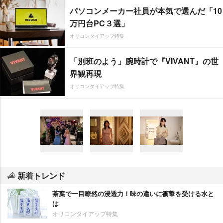
パソコンメーカー社員が本気で選んだ「10
万円台PC３選」
オリコンタイアップ特集
「別班のよう」腕時計で『VIVANT』の世
界観再現
オリコンタイアップ特集
新着トレンド
茶葉で一目瞭然の浸透力！味の違いに衝撃を受ける水と
は
オリコンタイアップ特集