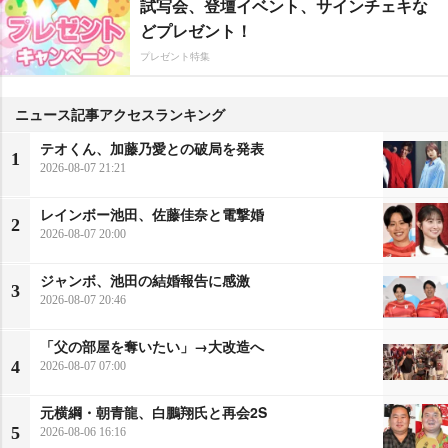
試写会、登壇イベント、サインチェキな
どプレゼント！
プレゼント特集
ニュース記事アクセスランキング
テオくん、加藤乃愛との破局を発表
1
2026-08-07 21:21
レインボー池田、佐藤佳奈と電撃婚
2
2026-08-07 20:00
ジャンボ、池田の結婚報告に感激
3
2026-08-07 20:46
「父の部屋を奪いたい」→大改造へ
4
2026-08-07 07:00
元横綱・朝青龍、白鵬翔氏と再会2S
5
2026-08-06 16:16