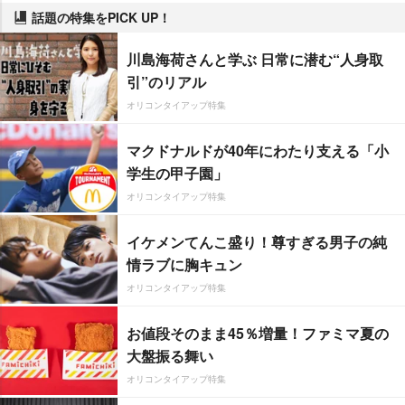
話題の特集をPICK UP！
川島海荷さんと学ぶ 日常に潜む“人身取
引”のリアル
オリコンタイアップ特集
マクドナルドが40年にわたり支える「小
学生の甲子園」
オリコンタイアップ特集
イケメンてんこ盛り！尊すぎる男子の純
情ラブに胸キュン
オリコンタイアップ特集
お値段そのまま45％増量！ファミマ夏の
大盤振る舞い
オリコンタイアップ特集