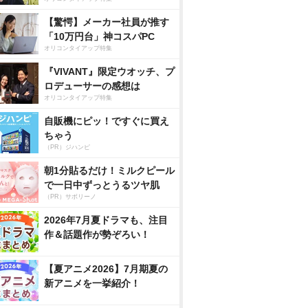
【驚愕】メーカー社員が推す
「10万円台」神コスパPC
オリコンタイアップ特集
『VIVANT』限定ウオッチ、プ
ロデューサーの感想は
オリコンタイアップ特集
自販機にピッ！ですぐに買え
ちゃう
（PR）ジハンピ
朝1分貼るだけ！ミルクピール
で一日中ずっとうるツヤ肌
（PR）サボリーノ
2026年7月夏ドラマも、注目
作＆話題作が勢ぞろい！
【夏アニメ2026】7月期夏の
新アニメを一挙紹介！