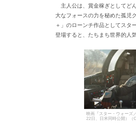
主人公は、賞金稼ぎとしてどん
大なフォースの力を秘めた孤児グロ
＋」のローンチ作品としてスタ
登場すると、たちまち世界的人
映画『スター・ウォーズ
22日、日米同時公開）（C）2026 L