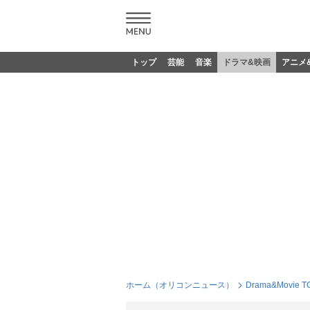
トップ
芸能
音楽
ドラマ&映画
アニメ
ホーム（オリコンニュース）
Drama&Movie T