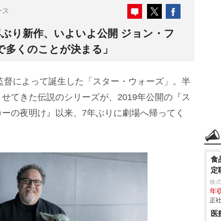
ース
年ぶり新作、いよいよ公開 ジョン・フ
で多くのことが決まる」
監督によって誕生した「スター・ウォーズ」。半
せてきた伝説のシリーズが、2019年公開の『ス
カーの夜明け』以来、7年ぶりに劇場へ帰ってく
食
定
株
年収
正社
医