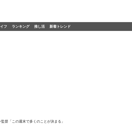
イフ
ランキング
推し活
新着トレンド
ー監督「この週末で多くのことが決まる」