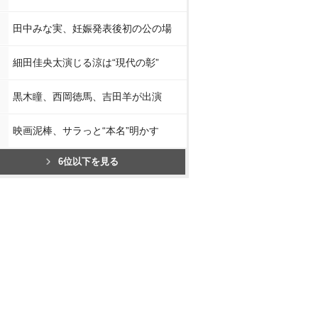
田中みな実、妊娠発表後初の公の場
細田佳央太演じる涼は“現代の彰”
黒木瞳、西岡徳馬、吉田羊が出演
映画泥棒、サラっと“本名”明かす
6位以下を見る