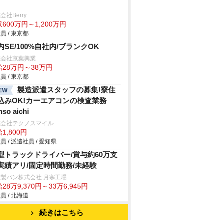
会社Berry
600万円～1,200万円
員 / 東京都
内SE/100%自社内/ブランクOK
式会社京葉興業
給28万円～38万円
員 / 東京都
製造派遣スタッフの募集!寮住
EW
込みOK!カーエアコンの検査業務
nso aichi
式会社テクノスマイル
1,800円
員 / 派遣社員 / 愛知県
型トラックドライバー/賞与約60万支
実績アリ/固定時間勤務/未経験
製パン株式会社 月寒工場
28万9,370円～33万6,945円
員 / 北海道
続きはこちら