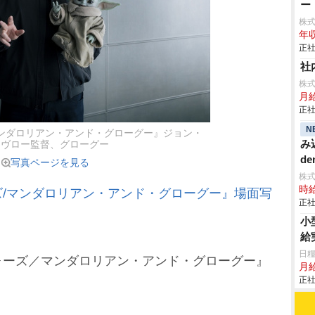
ー
株式
年収
正社
社
株
月
正社
N
ンダロリアン・アンド・グローグー』ジョン・
み
ァヴロー監督、グローグー
de
写真ページを見る
株
時給
/マンダロリアン・アンド・グローグー』場面写
正社
小
給
日糧
ーズ／マンダロリアン・アンド・グローグー』
月給
正社