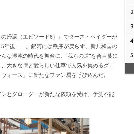
2
3
の帰還（エピソード6）』でダース・ベイダーが
4
ら5年後――。銀河には秩序が戻らず、新共和国の
5
んな混沌の時代を舞台に、“我らの道”を合言葉に
と、大きな瞳と愛らしい仕草で人気を集めるグロ
・ウォーズ」に新たなファン層を呼び込んだ。
ンとグローグーが新たな依頼を受け、予測不能