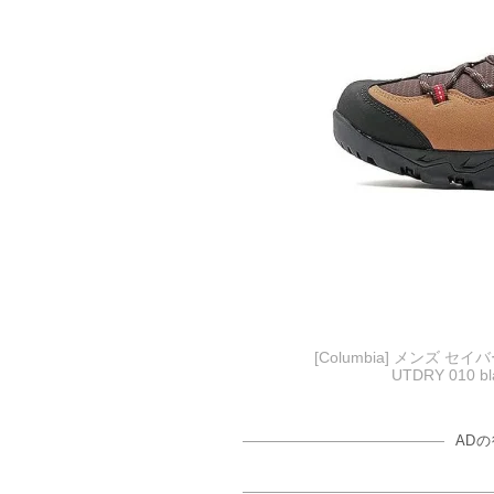
[Columbia] メンズ セ
UTDRY 010 b
AD