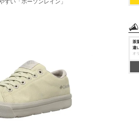
しやすい「ホーソンレイン」
茶
違
オ