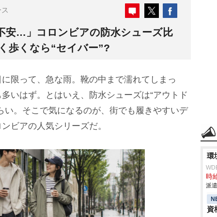
ース
不安…」コロンビアの防水シューズ比
く歩くなら“セイバー”?
に限って、急な雨。靴の中まで濡れてしまっ
多いはず。とはいえ、防水シューズは“アウトド
らい。そこで気になるのが、街でも履きやすいデ
ロンビアの人気シリーズだ。
環
WD
時給
派遣
N
資