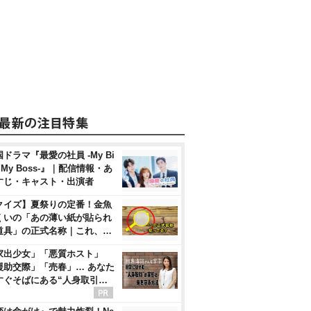
ドラマ『最愛の社員 -My Bi
, My Boss-』｜配信情報・あ
すじ・キャスト・出演者
クイズ】夏祭りの定番！金魚
くいの「あの薄い紙が貼られ
道具」の正式名称｜これ、…
家出少女」「悪質ホスト」
援助交際」「売春」… あなた
すぐそばにある“人身取引…