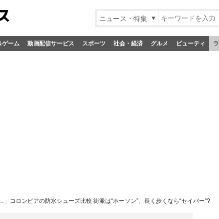
ニュース・特集
&ゲーム
動画配信サービス
スポーツ
社会・経済
グルメ
ビューティ
ラ
」コロンビアの防水シューズ比較 街派は“ホーソン”、長く歩くなら“セイバー”?