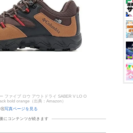
イバー ファイブ ロウ アウトドライ SABER V LO O
lack bold orange（出典：Amazon）
写真ページを見る
の後にコンテンツが続きます