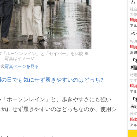
ム
社会
大
時給
アル
ペ
WD
時給
派遣
ズ「ホーソンレイン」と「セイバー」を比較 ※
写真はイメージ
「
写真ページを見る
相
特
雨の日でも気にせず履きやすいのはどっち?
す
時給
アル
「ホーソンレイン」と、歩きやすさにも強い
「
み
も気にせず履きやすいのはどっちなのか、使用シ
株式
時給
アル