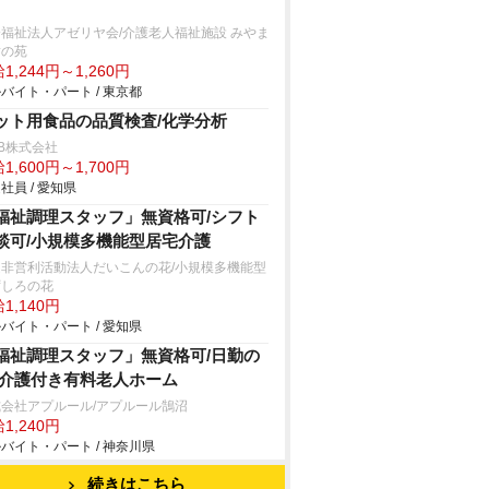
福祉法人アゼリヤ会/介護老人福祉施設 みやま
樹の苑
1,244円～1,260円
バイト・パート / 東京都
ット用食品の品質検査/化学分析
B株式会社
1,600円～1,700円
社員 / 愛知県
福祉調理スタッフ」無資格可/シフト
談可/小規模多機能型居宅介護
定非営利活動法人だいこんの花/小規模多機能型
ずしろの花
1,140円
バイト・パート / 愛知県
福祉調理スタッフ」無資格可/日勤の
/介護付き有料老人ホーム
会社アプルール/アプルール鵠沼
1,240円
バイト・パート / 神奈川県
続きはこちら