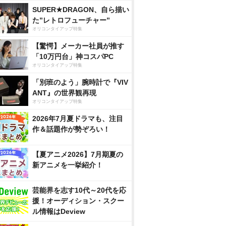
SUPER★DRAGON、自ら描い
た”レトロフューチャー”
オリコンタイアップ特集
【驚愕】メーカー社員が推す
「10万円台」神コスパPC
オリコンタイアップ特集
「別班のよう」腕時計で『VIV
ANT』の世界観再現
オリコンタイアップ特集
2026年7月夏ドラマも、注目
作＆話題作が勢ぞろい！
【夏アニメ2026】7月期夏の
新アニメを一挙紹介！
芸能界を志す10代～20代を応
援！オーディション・スクー
ル情報はDeview