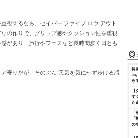
視するなら、セイバー ファイブ ロウ アウト
寄りの作りで、グリップ感やクッション性を重視
心感があり、旅行やフェスなど長時間歩く日とも
韓国
ア寄りだが、そのぶん“天気を気にせず歩ける感
as
ら
【
す
た
「
「
の