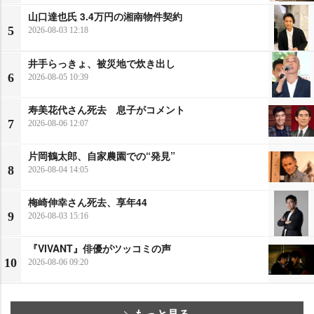
山口達也氏 3.4万円の湘南物件契約
5
2026-08-03 12:18
井手らっきょ、被災地で炊き出し
6
2026-08-05 10:39
寿美花代さん死去 息子がコメント
7
2026-08-06 12:07
片岡鶴太郎、自家農園での“発見”
8
2026-08-04 14:05
梅崎伸幸さん死去、享年44
9
2026-08-03 15:16
『VIVANT』俳優がツッコミの声
10
2026-08-06 09:20
もっと見る