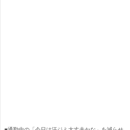
■通勤中の「今日は汗ジミ大丈夫かな」を減らせ