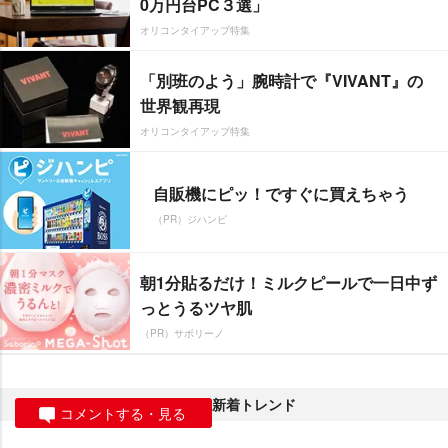
0万円台PC３選」
オリコンタイアップ特集
「別班のよう」腕時計で『VIVANT』の
世界観再現
オリコンタイアップ特集
自販機にピッ！ですぐに買えちゃう
（PR）ジハンピ
朝1分貼るだけ！ミルクピールで一日中ず
っとうるツヤ肌
（PR）サボリーノ
新着トレンド
コメントする・見る