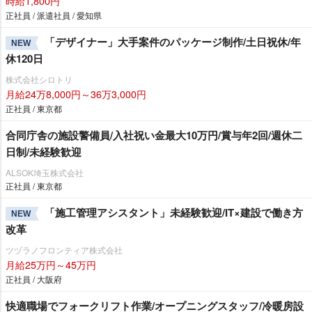
時給1,800円
正社員 / 派遣社員 / 愛知県
「デザイナー」大手案件のパッケージ制作/土日祝休/年
NEW
休120日
株式会社シロトリ
月給24万8,000円～36万3,000円
正社員 / 東京都
合同庁舎の施設警備員/入社祝い金最大10万円/賞与年2回/週休二
日制/未経験歓迎
ALSOK埼玉株式会社
正社員 / 東京都
「施工管理アシスタント」未経験歓迎/IT×建設で働き方
NEW
改革
ツヅラノフロンティア株式会社
月給25万円～45万円
正社員 / 大阪府
快適職場でフォークリフト作業/オープニングスタッフ/冷暖房設