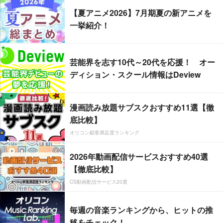
【夏アニメ2026】7月期夏の新アニメを
一挙紹介！
芸能界を志す10代～20代を応援！ オー
ディション・スクール情報はDeview
漫画読み放題サブスクおすすめ11選【徹
底比較】
オリコン顧客満足度ランキング
2026年動画配信サービスおすすめ40選
【徹底比較】
CS動画配信サービス20選
毎週の音楽ランキングから、ヒットの推
移をチェック！