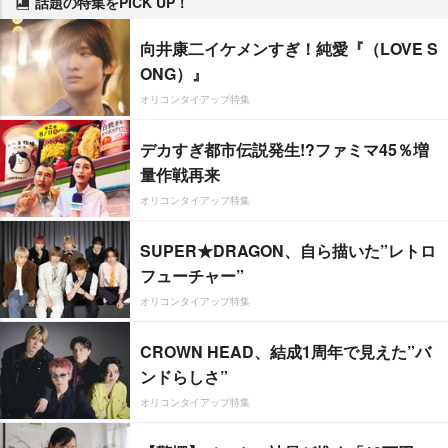
話題の特集をPICK UP！
向井康二イケメンすぎ！純愛『（LOVE S
ONG）』
オリコンタイアップ特集
デカすぎ都市伝説発生!?ファミマ45％増
量作戦再来
オリコンタイアップ特集
SUPER★DRAGON、自ら描いた”レトロ
フューチャー”
オリコンタイアップ特集
CROWN HEAD、結成1周年で見えた”バ
ンドらしさ”
オリコンタイアップ特集