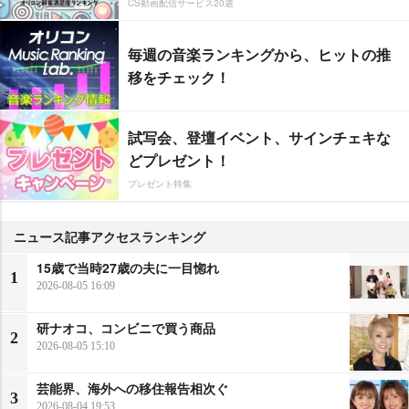
CS動画配信サービス20選
毎週の音楽ランキングから、ヒットの推
移をチェック！
試写会、登壇イベント、サインチェキな
どプレゼント！
プレゼント特集
ニュース記事アクセスランキング
15歳で当時27歳の夫に一目惚れ
1
2026-08-05 16:09
研ナオコ、コンビニで買う商品
2
2026-08-05 15:10
芸能界、海外への移住報告相次ぐ
3
2026-08-04 19:53