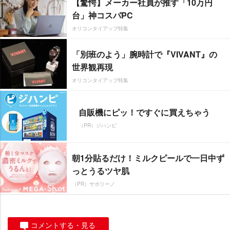
【驚愕】メーカー社員が推す「10万円
台」神コスパPC
オリコンタイアップ特集
「別班のよう」腕時計で『VIVANT』の
世界観再現
オリコンタイアップ特集
自販機にピッ！ですぐに買えちゃう
（PR）ジハンピ
朝1分貼るだけ！ミルクピールで一日中ず
っとうるツヤ肌
（PR）サボリーノ
コメントする・見る