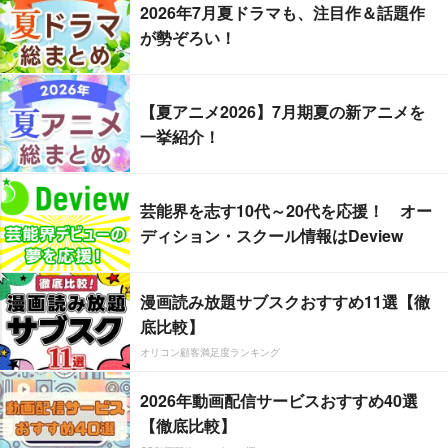
2026年7月夏ドラマも、注目作＆話題作
が勢ぞろい！
【夏アニメ2026】7月期夏の新アニメを
一挙紹介！
芸能界を志す10代～20代を応援！ オー
ディション・スクール情報はDeview
漫画読み放題サブスクおすすめ11選【徹
底比較】
オリコン顧客満足度ランキング
2026年動画配信サービスおすすめ40選
【徹底比較】