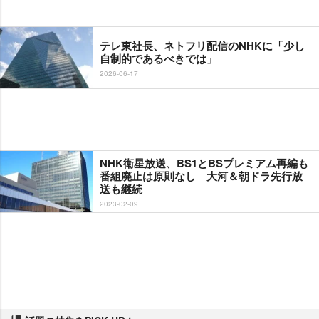
テレ東社長、ネトフリ配信のNHKに「少し
自制的であるべきでは」
2026-06-17
NHK衛星放送、BS1とBSプレミアム再編も
番組廃止は原則なし 大河＆朝ドラ先行放
送も継続
2023-02-09