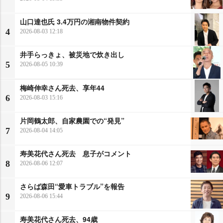
山口達也氏 3.4万円の湘南物件契約
4
2026-08-03 12:18
井手らっきょ、被災地で炊き出し
5
2026-08-05 10:39
梅崎伸幸さん死去、享年44
6
2026-08-03 15:16
片岡鶴太郎、自家農園での“発見”
7
2026-08-04 14:05
寿美花代さん死去 息子がコメント
8
2026-08-06 12:07
さらば森田“愛車トラブル”を報告
9
2026-08-06 15:44
寿美花代さん死去、94歳