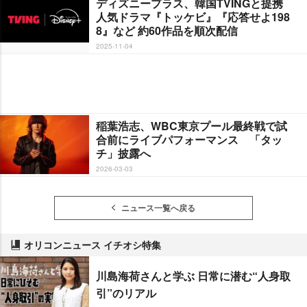
ディズニープラス、韓国TVINGと提携
人気ドラマ『トッケビ』『応答せよ198
8』など 約60作品を順次配信
2025-11-04
稲葉浩志、WBC東京プール最終戦で試
合前にライブパフォーマンス 「タッ
チ」披露へ
2026-03-03
ニュース一覧へ戻る
オリコンニュース イチオシ特集
川島海荷さんと学ぶ 日常に潜む“人身取
引”のリアル