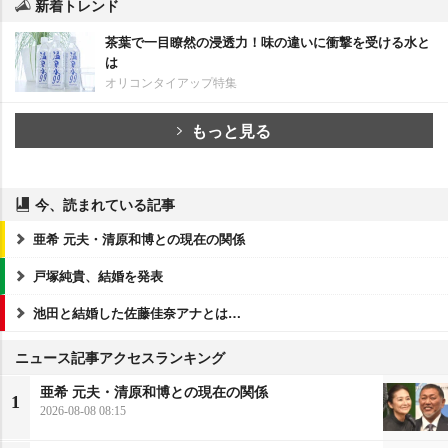
新着トレンド
茶葉で一目瞭然の浸透力！味の違いに衝撃を受ける水と
は
オリコンタイアップ特集
もっと見る
今、読まれている記事
亜希 元夫・清原和博との現在の関係
戸塚純貴、結婚を発表
池田と結婚した佐藤佳奈アナとは…
ニュース記事アクセスランキング
亜希 元夫・清原和博との現在の関係
1
2026-08-08 08:15