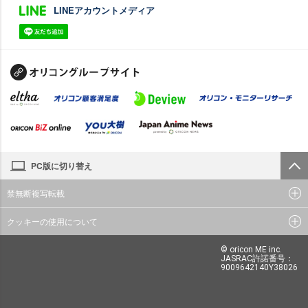
LINEアカウントメディア
PC版に切り替え
禁無断複写転載
クッキーの使用について
© oricon ME inc.
JASRAC許諾番号：
9009642140Y38026