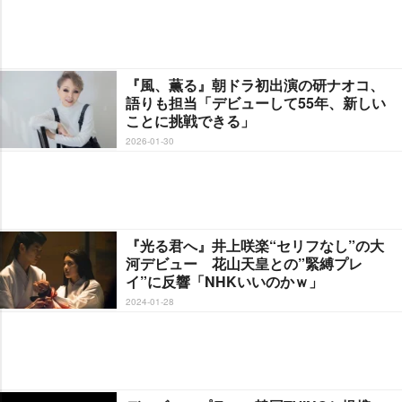
『風、薫る』朝ドラ初出演の研ナオコ、
語りも担当「デビューして55年、新しい
ことに挑戦できる」
2026-01-30
『光る君へ』井上咲楽“セリフなし”の大
河デビュー 花山天皇との”緊縛プレ
イ”に反響「NHKいいのかｗ」
2024-01-28