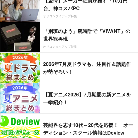
【驚愕】メーカー社員が推す「10万円
台」神コスパPC
オリコンタイアップ特集
「別班のよう」腕時計で『VIVANT』の
世界観再現
オリコンタイアップ特集
2026年7月夏ドラマも、注目作＆話題作
が勢ぞろい！
【夏アニメ2026】7月期夏の新アニメを
一挙紹介！
芸能界を志す10代～20代を応援！ オー
ディション・スクール情報はDeview