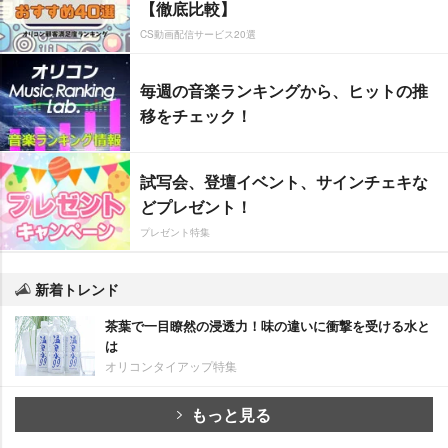
【徹底比較】
CS動画配信サービス20選
毎週の音楽ランキングから、ヒットの推
移をチェック！
試写会、登壇イベント、サインチェキな
どプレゼント！
プレゼント特集
新着トレンド
茶葉で一目瞭然の浸透力！味の違いに衝撃を受ける水と
は
オリコンタイアップ特集
もっと見る