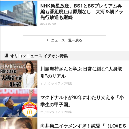
NHK衛星放送、BS1とBSプレミアム再
編も番組廃止は原則なし 大河＆朝ドラ
先行放送も継続
2023-02-09
ニュース一覧へ戻る
オリコンニュース イチオシ特集
川島海荷さんと学ぶ 日常に潜む“人身取
引”のリアル
オリコンタイアップ特集
マクドナルドが40年にわたり支える「小
学生の甲子園」
オリコンタイアップ特集
向井康二イケメンすぎ！純愛『（LOVE S