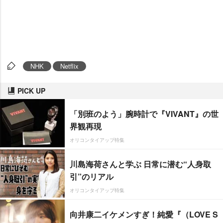
NHK
Netflix
PICK UP
「別班のよう」腕時計で『VIVANT』の世
界観再現
オリコンタイアップ特集
川島海荷さんと学ぶ 日常に潜む“人身取
引”のリアル
オリコンタイアップ特集
向井康二イケメンすぎ！純愛『（LOVE S