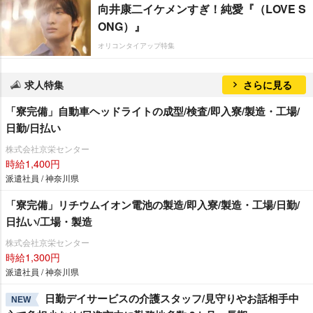
向井康二イケメンすぎ！純愛『（LOVE S
ONG）』
オリコンタイアップ特集
求人特集
さらに見る
「寮完備」自動車ヘッドライトの成型/検査/即入寮/製造・工場/
日勤/日払い
株式会社京栄センター
時給1,400円
派遣社員 / 神奈川県
「寮完備」リチウムイオン電池の製造/即入寮/製造・工場/日勤/
日払い/工場・製造
株式会社京栄センター
時給1,300円
派遣社員 / 神奈川県
日勤デイサービスの介護スタッフ/見守りやお話相手中
NEW