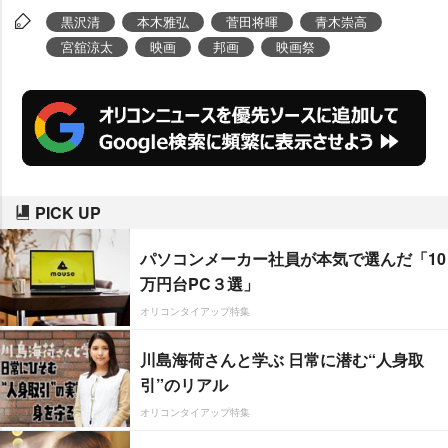
た。
黒沢清
本木雅弘
菅田将暉
青木崇高
宮舘涼太
映画
邦画
映画祭
PICK UP
パソコンメーカー社員が本気で選んだ「10
万円台PC３選」
オリコンタイアップ特集
川島海荷さんと学ぶ 日常に潜む“人身取
引”のリアル
オリコンタイアップ特集