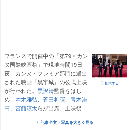
フランスで開催中の「第79回カン
ヌ国際映画祭」で現地時間19日
夜、カンヌ・プレミア部門に選出
された映画『黒牢城』の公式上映
拡大する
が行われた。
黒沢清
監督をはじ
め、
本木雅弘
、
菅田将暉
、
青木崇
高
、
宮舘涼太
らが出席。上映後に
は、約1000人の観客によるスタン
記事全文・写真を大きく見る
ディングオベーションに包まれ