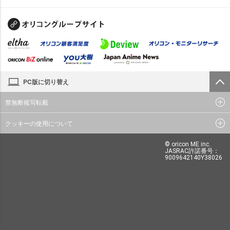
PC版に切り替え
禁無断複写転載
クッキーの使用について
© oricon ME inc.
JASRAC許諾番号：
9009642140Y38026