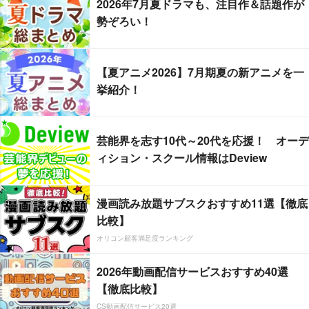
2026年7月夏ドラマも、注目作＆話題作が
勢ぞろい！
【夏アニメ2026】7月期夏の新アニメを一
挙紹介！
芸能界を志す10代～20代を応援！ オーデ
ィション・スクール情報はDeview
漫画読み放題サブスクおすすめ11選【徹底
比較】
オリコン顧客満足度ランキング
2026年動画配信サービスおすすめ40選
【徹底比較】
CS動画配信サービス20選