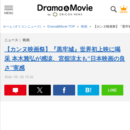
ホーム (オリコンニュース)
Drama&Movie TOP
映画
【カンヌ映画祭】『黒牢
ニュース
映画
【カンヌ映画祭】『黒牢城』世界初上映に喝
采 本木雅弘が感涙、宮舘涼太も“日本映画の良
さ”実感
2026-05-20 10:26