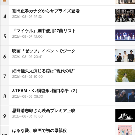
窪田正孝カナダからサプライズ登場
4
2026-08-07 19:52
『マイケル』劇中使用27曲リスト
5
2026-08-07 15:00
映画『ゼッツ』イベントでジーク
6
2026-08-07 20:41
細田佳央太演じる涼は“現代の彰”
7
2026-08-05 10:00
&TEAM・K×綱啓永×樋口幸平（2）
8
2026-08-08 08:30
忌野清志郎さん映画プレミア上映
9
2026-08-06 18:00
はるな愛、映画で初の母親役