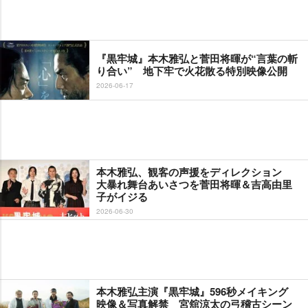
『黒牢城』本木雅弘と菅田将暉が“言葉の斬
り合い” 地下牢で火花散る特別映像公開
2026-06-17
本木雅弘、観客の声援をディレクション
大暴れ舞台あいさつを菅田将暉＆吉高由里
子がイジる
2026-06-30
本木雅弘主演『黒牢城』596秒メイキング
映像＆写真解禁 宮舘涼太の弓稽古シーン