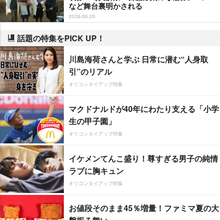
など舞台裏明かされる
2026-06-29
話題の特集をPICK UP！
川島海荷さんと学ぶ 日常に潜む“人身取
引”のリアル
オリコンタイアップ特集
マクドナルドが40年にわたり支える「小学
生の甲子園」
オリコンタイアップ特集
イケメンてんこ盛り！尊すぎる男子の純情
ラブに胸キュン
オリコンタイアップ特集
お値段そのまま45％増量！ファミマ夏の大