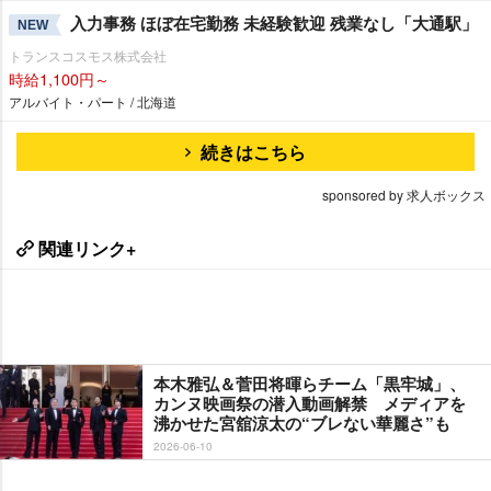
入力事務 ほぼ在宅勤務 未経験歓迎 残業なし「大通駅」
NEW
トランスコスモス株式会社
時給1,100円～
アルバイト・パート / 北海道
続きはこちら
sponsored by 求人ボックス
関連リンク+
本木雅弘＆菅田将暉らチーム「黒牢城」、
カンヌ映画祭の潜入動画解禁 メディアを
沸かせた宮舘涼太の“ブレない華麗さ”も
2026-06-10