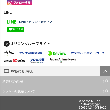
LINE
LINEアカウントメディア
PC版に切り替え
禁無断複写転載
クッキーの使用について
© oricon ME inc.
JASRAC許諾番号：
9009642140Y38026