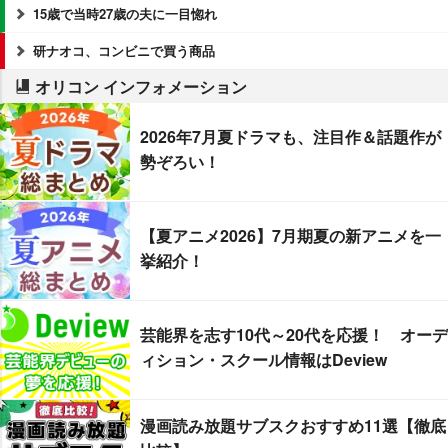
15歳で当時27歳の夫に一目惚れ
研ナオコ、コンビニで買う商品
オリコン インフォメーション
2026年7月夏ドラマも、注目作＆話題作が
勢ぞろい！
【夏アニメ2026】7月期夏の新アニメを一
挙紹介！
芸能界を志す10代～20代を応援！ オーデ
ィション・スクール情報はDeview
漫画読み放題サブスクおすすめ11選【徹底