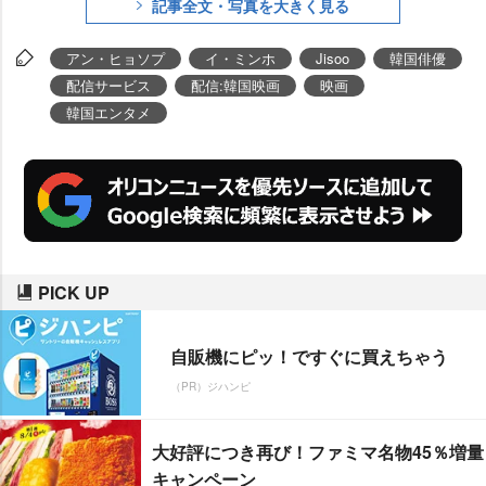
記事全文・写真を大きく見る
アン・ヒョソプ
イ・ミンホ
Jisoo
韓国俳優
配信サービス
配信:韓国映画
映画
韓国エンタメ
PICK UP
自販機にピッ！ですぐに買えちゃう
（PR）ジハンピ
大好評につき再び！ファミマ名物45％増量
キャンペーン