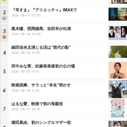
『耳すま』『アリエッティ』IMAXで
2
2026-08-07 07:00
黒木瞳、西岡徳馬、吉田羊が出演
3
2026-08-06 10:00
細田佳央太演じる涼は“現代の彰”
4
2026-08-05 10:00
田中みな実、妊娠発表後初の公の場
5
2026-08-05 14:41
映画泥棒、サラっと“本名”明かす
6
2026-08-05 15:06
はるな愛、映画で初の母親役
7
2026-08-07 08:18
堀田真由、初のシングルマザー役