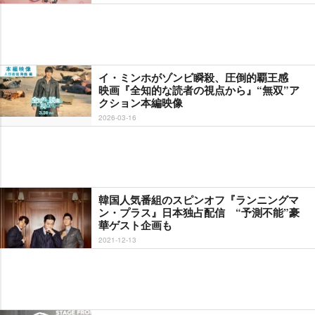
イ・ミンホがゾンビ瞬殺、圧倒的覇王感
映画『全知的な読者の視点から』“無双”ア
クション本編映像
2026-03-16
韓国人気番組のスピンオフ『ランニングマ
ン・プラス』日本独占配信 “予測不能”豪
華ゲスト企画も
2021-12-13