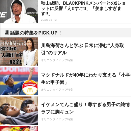
秋山成勲、BLACKPINKメンバーとの2ショ
ットに反響「え!!すご!!」「羨ましすぎま
す!!」
2026-03-13
話題の特集をPICK UP！
川島海荷さんと学ぶ 日常に潜む“人身取
引”のリアル
オリコンタイアップ特集
マクドナルドが40年にわたり支える「小学
生の甲子園」
オリコンタイアップ特集
イケメンてんこ盛り！尊すぎる男子の純情
ラブに胸キュン
オリコンタイアップ特集