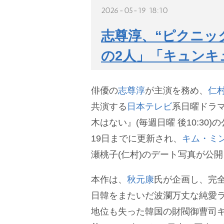
2026-05-19 18:10
志尊淳、“ピクニッ
の2人」「キュンキ
俳優の
志尊淳
が主演を務め、
仁
共演する
日本テレビ
系日曜ドラマ
木はない』(毎週日曜 後10:30
19日までに更新され、
キム・ミ
瀬桃子(仁村)のデート写真が公
本作は、
秋元康
氏が企画し、完
日韓をまたいだ波瀾万丈な純愛
地位も失った韓国の財閥御曹司キ