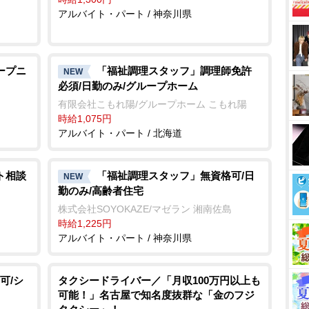
アルバイト・パート / 神奈川県
ープニ
「福祉調理スタッフ」調理師免許
NEW
必須/日勤のみ/グループホーム
有限会社こもれ陽/グループホーム こもれ陽
時給1,075円
アルバイト・パート / 北海道
ト相談
「福祉調理スタッフ」無資格可/日
NEW
勤のみ/高齢者住宅
株式会社SOYOKAZE/マゼラン 湘南佐島
時給1,225円
アルバイト・パート / 神奈川県
可/シ
タクシードライバー／「月収100万円以上も
可能！」名古屋で知名度抜群な「金のフジ