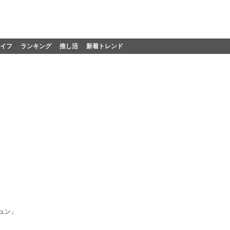
イフ
ランキング
推し活
新着トレンド
ュン」