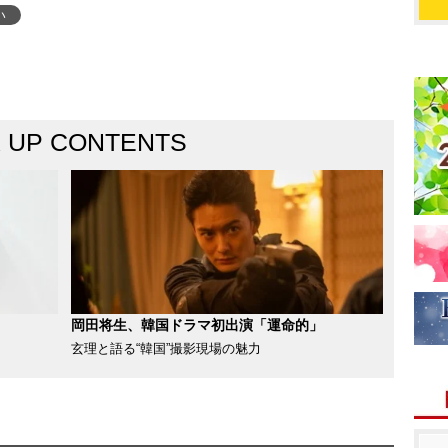
い
K UP CONTENTS
岡田将生、韓国ドラマ初出演「運命的」
玄理と語る“韓国”撮影現場の魅力