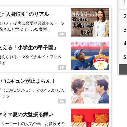
1
む“人身取引”のリアル
2
ませんか？実は恋愛や悪質ホスト、S
3
海荷さんと学ぶリアルな実態。
4
支える「小学生の甲子園」
5
与えられる「マクドナルド・ワッペ
指す
い”にキュンが止まらん！
OVE SONG）』が8／５よりJ:C
アラブ！
ァミマ夏の大盤振る舞い
ミリーマートの人気企画「お値段その