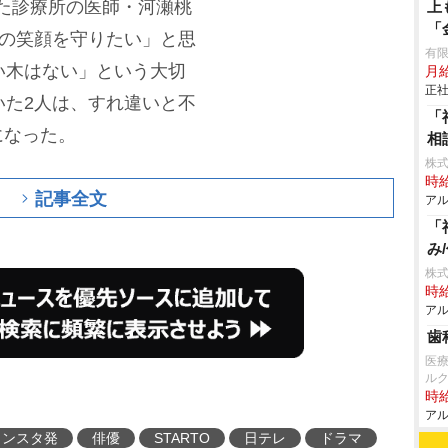
した診療所の医師・河瀬桃
上
「
たの笑顔を守りたい」と思
有
い木はない」という大切
月給
正社
いた2人は、すれ違いと不
「
になった。
相
株式
時給
記事全文
アル
「
み
株
時給
アル
歯
医
ル
時給
アル
インスタ発
俳優
STARTO
日テレ
ドラマ