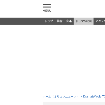
トップ
芸能
音楽
ドラマ&映画
アニメ
ホーム（オリコンニュース）
Drama&Movie T