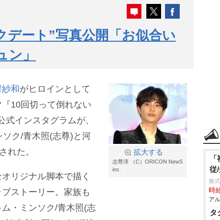
クデート”写真公開「お似合い
ュン」
村紗和
がヒロインとして
『10回切って倒れない
)の公式インスタグラムが、
ン
ソク/青木照(志尊)と河
開された。
拡大する
「
志尊淳 （C）ORICON NewS
従
inc.
全オリジナル脚本で描く
株
時給
ラブストーリー。家族も
アル
ム・ミンソク/青木照(志
タ