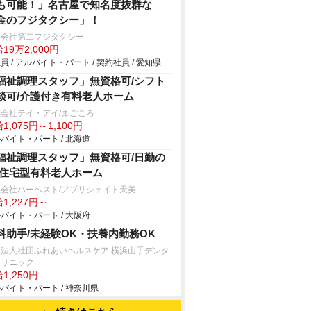
も可能！」名古屋で知名度抜群な
金のフジタクシー」！
限会社第二フジタクシー
19万2,000円
員 / アルバイト・パート / 契約社員 / 愛知県
福祉調理スタッフ」無資格可/シフト
談可/介護付き有料老人ホーム
会社テイ・アイ/まごころ
1,075円～1,100円
バイト・パート / 北海道
福祉調理スタッフ」無資格可/日勤の
/住宅型有料老人ホーム
式会社ハーベスト/アプリシェイト天美
1,227円～
バイト・パート / 大阪府
科助手/未経験OK・扶養内勤務OK
療法人社団ふれあいヘルスケア 横浜山手デンタ
クリニック
1,250円
バイト・パート / 神奈川県