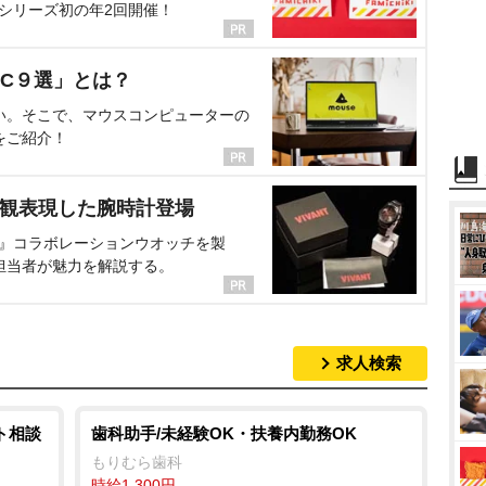
、シリーズ初の年2回開催！
C９選」とは？
い。そこで、マウスコンピューターの
をご紹介！
界観表現した腕時計登場
NT』コラボレーションウオッチを製
担当者が魅力を解説する。
求人検索
ト相談
歯科助手/未経験OK・扶養内勤務OK
もりむら歯科
時給1,300円