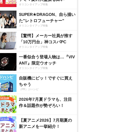
オリコンタイアップ特集
SUPER★DRAGON、自ら描い
た”レトロフューチャー”
オリコンタイアップ特集
【驚愕】メーカー社員が推す
「10万円台」神コスパPC
オリコンタイアップ特集
一番似合う登場人物は…『VIV
ANT』限定ウオッチ
オリコンタイアップ特集
自販機にピッ！ですぐに買え
ちゃう
（PR）ジハンピ
2026年7月夏ドラマも、注目
作＆話題作が勢ぞろい！
【夏アニメ2026】7月期夏の
新アニメを一挙紹介！