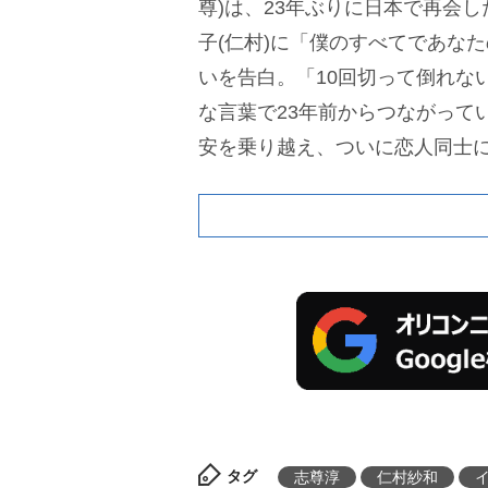
尊)は、23年ぶりに日本で再会
子(仁村)に「僕のすべてであな
いを告白。「10回切って倒れな
な言葉で23年前からつながって
安を乗り越え、ついに恋人同士
タグ
志尊淳
仁村紗和