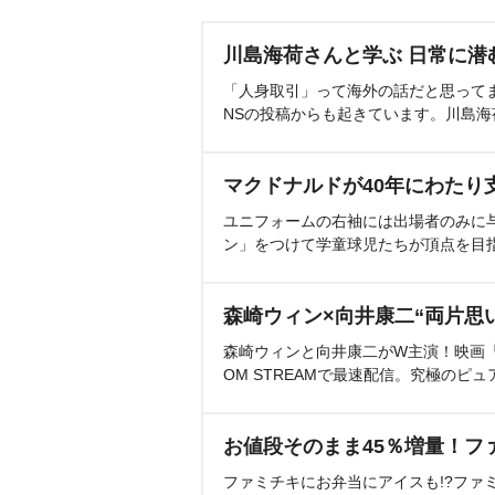
川島海荷さんと学ぶ 日常に潜
「人身取引」って海外の話だと思って
NSの投稿からも起きています。川島
マクドナルドが40年にわたり
ユニフォームの右袖には出場者のみに
ン」をつけて学童球児たちが頂点を目
森崎ウィン×向井康二“両片思
森崎ウィンと向井康二がW主演！映画『（L
OM STREAMで最速配信。究極のピュ
お値段そのまま45％増量！フ
ファミチキにお弁当にアイスも!?ファ