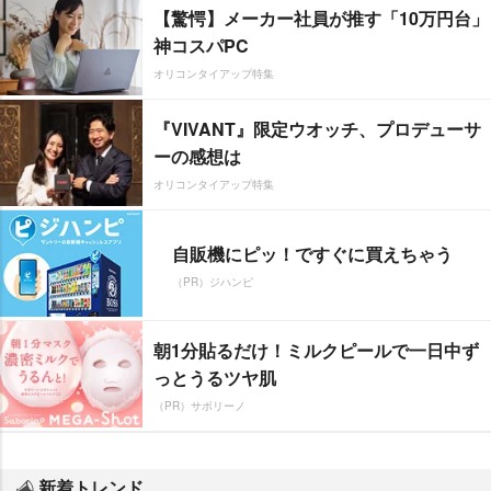
【驚愕】メーカー社員が推す「10万円台」
神コスパPC
オリコンタイアップ特集
『VIVANT』限定ウオッチ、プロデューサ
ーの感想は
オリコンタイアップ特集
自販機にピッ！ですぐに買えちゃう
（PR）ジハンピ
朝1分貼るだけ！ミルクピールで一日中ず
っとうるツヤ肌
（PR）サボリーノ
新着トレンド