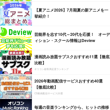
【夏アニメ2026】7月期夏の新アニメを一
挙紹介！
芸能界を志す10代～20代を応援！ オーデ
ィション・スクール情報はDeview
漫画読み放題サブスクおすすめ11選【徹底
比較】
オリコン顧客満足度ランキング
2026年動画配信サービスおすすめ40選
【徹底比較】
CS動画配信サービス20選
毎週の音楽ランキングから、ヒットの推移