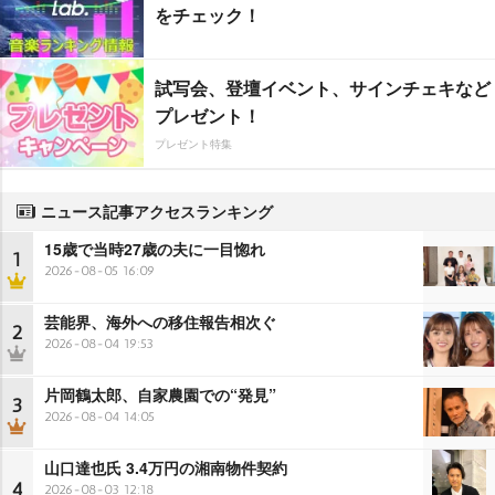
をチェック！
試写会、登壇イベント、サインチェキなど
プレゼント！
プレゼント特集
ニュース記事アクセスランキング
15歳で当時27歳の夫に一目惚れ
1
2026-08-05 16:09
芸能界、海外への移住報告相次ぐ
2
2026-08-04 19:53
片岡鶴太郎、自家農園での“発見”
3
2026-08-04 14:05
山口達也氏 3.4万円の湘南物件契約
4
2026-08-03 12:18