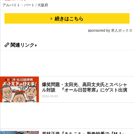
アルバイト・パート / 大阪府
続きはこちら
sponsored by 求人ボックス
関連リンク+
爆笑問題・太田光、高田文夫氏とスペシャ
ル対談 『オール日芸寄席』にゲスト出演
2022-05-23
若林正恭『あちこち』新春特番で『M-1』