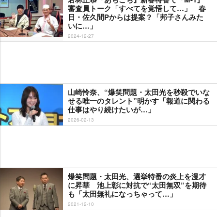
審査員トーク「すべてを覚悟して…」 春
日・佐久間Pからは提案？「邦子さんみた
いに…」
2024-12-27
山崎怜奈、“爆笑問題・太田光を秒殺でいな
せる唯一のタレント”明かす「報道に関わる
仕事はやり続けたいが…」
2026-02-13
爆笑問題・太田光、選挙特番の炎上を漫才
に昇華 池上彰に対抗で“太田無双”を期待
も「太田無礼になっちゃって…」
2021-12-10