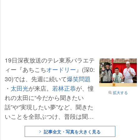
19日深夜放送のテレ東系バラエテ
ィー『あちこち
オードリー
』(深0:
30)では、先週に続いて
爆笑問題
・
太田光
が来店。
若林正恭
が、憧
拡大する
れの太田に“今だから聞きたい
話”や“実現したい夢”など、聞きた
いことを全部ぶつけ、普段は聞け
ないさまざまな本音が飛び出す。
記事全文・写真を大きく見る