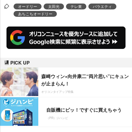
オードリー
太田光
テレ東
バラエティ
あちこちオードリー
PICK UP
森崎ウィン×向井康二“両片思い”にキュン
が止まらん！
オリコンタイアップ特集
自販機にピッ！ですぐに買えちゃう
（PR）ジハンピ