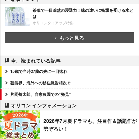
茶葉で一目瞭然の浸透力！味の違いに衝撃を受ける水と
は
オリコンタイアップ特集
もっと見る
今、読まれている記事
15歳で当時27歳の夫に一目惚れ
芸能界、海外への移住報告相次ぐ
片岡鶴太郎、自家農園での“発見”
オリコン インフォメーション
2026年7月夏ドラマも、注目作＆話題作が
勢ぞろい！