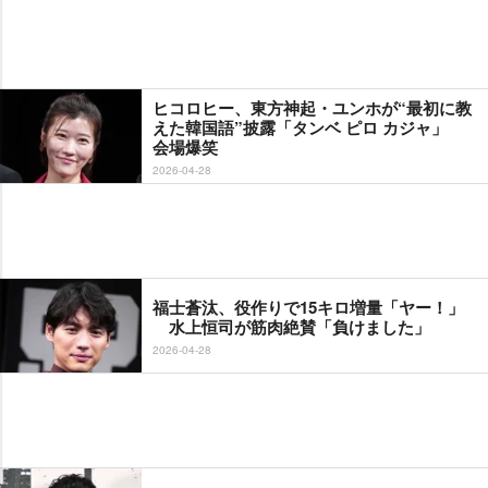
ヒコロヒー、東方神起・ユンホが“最初に教
えた韓国語”披露「タンベ ピロ カジャ」
会場爆笑
2026-04-28
福士蒼汰、役作りで15キロ増量「ヤー！」
水上恒司が筋肉絶賛「負けました」
2026-04-28