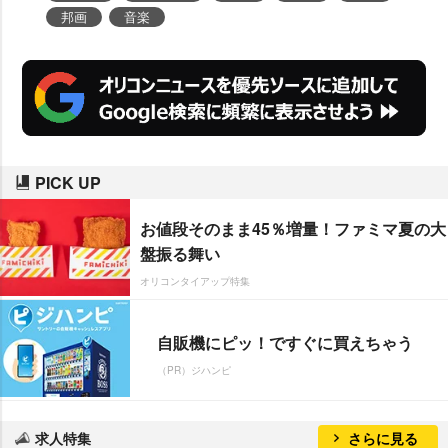
邦画
音楽
PICK UP
お値段そのまま45％増量！ファミマ夏の大
盤振る舞い
オリコンタイアップ特集
自販機にピッ！ですぐに買えちゃう
（PR）ジハンピ
求人特集
さらに見る