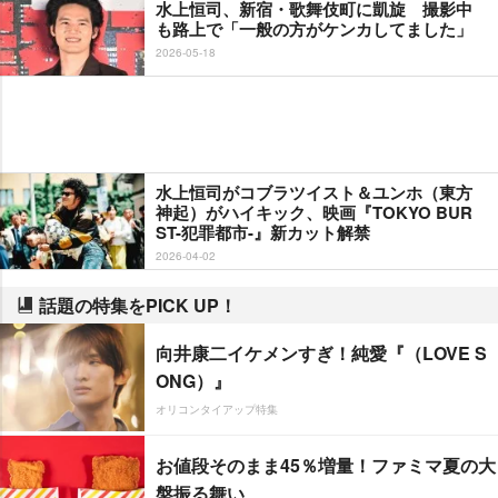
水上恒司、新宿・歌舞伎町に凱旋 撮影中
も路上で「一般の方がケンカしてました」
2026-05-18
水上恒司がコブラツイスト＆ユンホ（東方
神起）がハイキック、映画『TOKYO BUR
ST-犯罪都市-』新カット解禁
2026-04-02
話題の特集をPICK UP！
向井康二イケメンすぎ！純愛『（LOVE S
ONG）』
オリコンタイアップ特集
お値段そのまま45％増量！ファミマ夏の大
盤振る舞い