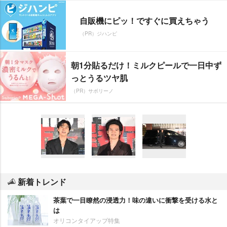
自販機にピッ！ですぐに買えちゃう
（PR）ジハンピ
朝1分貼るだけ！ミルクピールで一日中ず
っとうるツヤ肌
（PR）サボリーノ
新着トレンド
茶葉で一目瞭然の浸透力！味の違いに衝撃を受ける水と
は
オリコンタイアップ特集