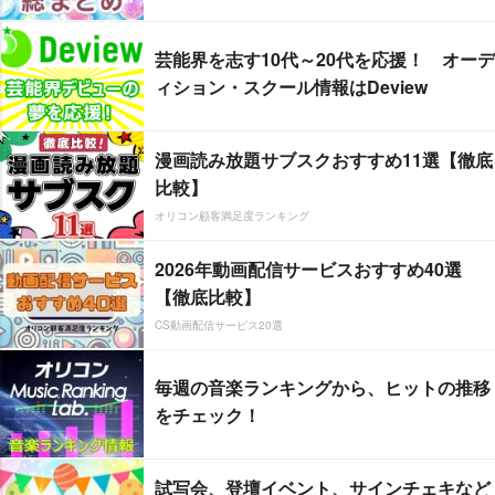
芸能界を志す10代～20代を応援！ オーデ
ィション・スクール情報はDeview
漫画読み放題サブスクおすすめ11選【徹底
比較】
オリコン顧客満足度ランキング
2026年動画配信サービスおすすめ40選
【徹底比較】
CS動画配信サービス20選
毎週の音楽ランキングから、ヒットの推移
をチェック！
試写会、登壇イベント、サインチェキなど