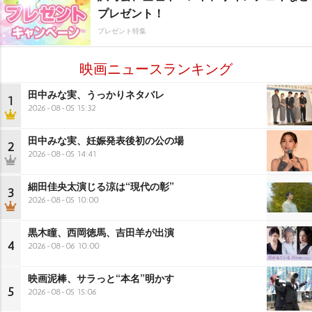
プレゼント！
プレゼント特集
映画ニュースランキング
田中みな実、うっかりネタバレ
1
2026-08-05 15:32
田中みな実、妊娠発表後初の公の場
2
2026-08-05 14:41
細田佳央太演じる涼は“現代の彰”
3
2026-08-05 10:00
黒木瞳、西岡徳馬、吉田羊が出演
4
2026-08-06 10:00
映画泥棒、サラっと“本名”明かす
5
2026-08-05 15:06