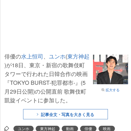
俳優の
水上恒司
、
ユンホ
(
東方神起
)が18日、東京・新宿の歌舞伎町
タワーで行われた日韓合作の映画
『TOKYO BURST-犯罪都市-』(5
拡大する
月29日公開)の公開直前 歌舞伎町
凱旋イベントに参加した。
記事全文・写真を大きく見る
ユンホ
東方神起
動画
俳優
映画