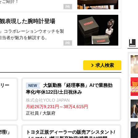
をご紹介！
界観表現した腕時計登場
NT』コラボレーションウオッチを製
担当者が魅力を解説する。
求人検索
リー
大阪勤務「経理事務」AIで業務効
NEW
率化/年休122日/土日祝休み
株式会社YOLO JAPAN
月給26万9,231円～38万4,615円
正社員 / 大阪府
理/」
トヨタ正規ディーラーの販売アシスタント/