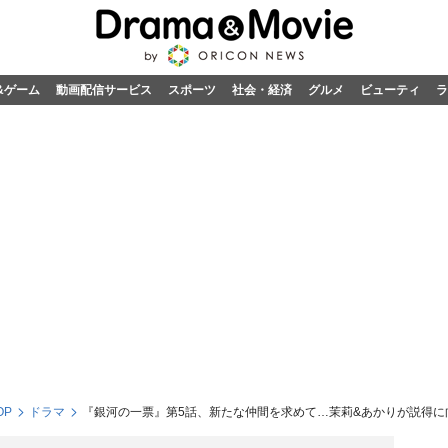
&ゲーム
動画配信サービス
スポーツ
社会・経済
グルメ
ビューティ
ラ
OP
ドラマ
『銀河の一票』第5話、新たな仲間を求めて…茉莉&あかりが説得に