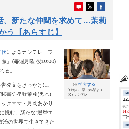
話、新たな仲間を求めて…茉莉
かう【あらすじ】
佳代
によるカンテレ・フ
』(毎週月曜 後10:00)
される。
る告発文をきっかけに、
拡大する
『銀河の一票』第5話より
N
秘書の星野茉莉(黒木)
（C）カンテレ
1
ナックママ・月岡あかり
荻
月給
挙に挑む、新たな“選挙エ
正社
政治の世界で生きてきた
N