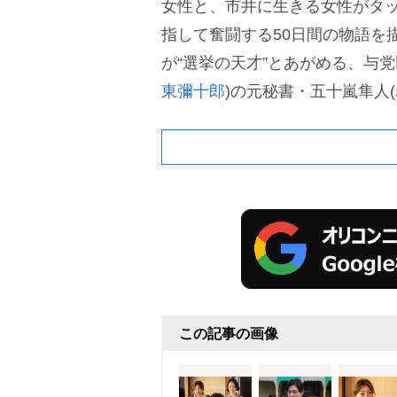
女性と、市井に生きる女性がタ
指して奮闘する50日間の物語を
が“選挙の天才”とあがめる、与党
東彌十郎
)の元秘書・五十嵐隼人(
入れる様子が描かれた。生活に
る“よろず困りごと相談所”を開
れたときに受け取った“レンガ”(1
挙資金として“チームあかり”に
湯を選挙事務所として提供した
狂。Xでは、「#銀河の一票」に
ラさん」がトレンド入りした。
この記事の画像