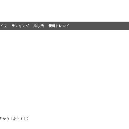
イフ
ランキング
推し活
新着トレンド
向かう【あらすじ】