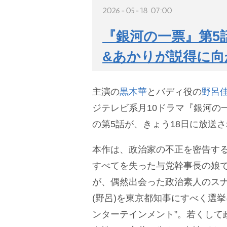
2026-05-18 07:00
『銀河の一票』第5
&あかりが説得に向
主演の
黒木華
とバディ役の
野呂
ジテレビ系月10ドラマ『銀河の一票
の第5話が、きょう18日に放送
本作は、政治家の不正を密告す
すべてを失った与党幹事長の娘で
が、偶然出会った政治素人のス
(野呂)を東京都知事にすべく選
ンターテインメント”。若くして