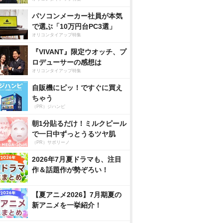
パソコンメーカー社員が本気
で選ぶ「10万円台PC3選」
オリコンタイアップ特集
『VIVANT』限定ウオッチ、プ
ロデューサーの感想は
オリコンタイアップ特集
自販機にピッ！ですぐに買え
ちゃう
（PR）ジハンピ
朝1分貼るだけ！ミルクピール
で一日中ずっとうるツヤ肌
（PR）サボリーノ
2026年7月夏ドラマも、注目
作＆話題作が勢ぞろい！
【夏アニメ2026】7月期夏の
新アニメを一挙紹介！