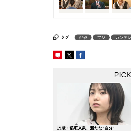
タグ
俳優
フジ
カンテ
PIC
15歳・稲垣来泉、新たな“自分”