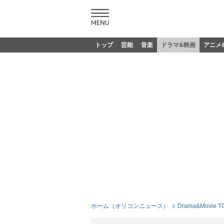
トップ
芸能
音楽
ドラマ&映画
アニメ
ホーム（オリコンニュース）
Drama&Movie T