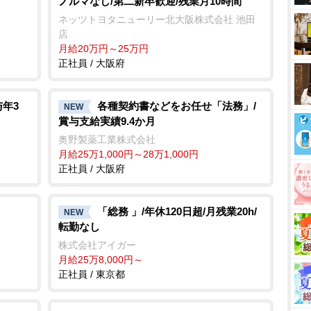
ノルマなし/第二新卒歓迎/残業月10時間
ネッツトヨタニューリー北大阪株式会社 池田
店
月給20万円～25万円
正社員 / 大阪府
年3
各種契約書などをお任せ「法務」/
NEW
賞与支給実績9.4か月
ス
奥野製薬工業株式会社
月給25万1,000円～28万1,000円
正社員 / 大阪府
「総務 」/年休120日超/月残業20h/
NEW
転勤なし
株式会社アイガー
月給25万8,000円～
正社員 / 東京都