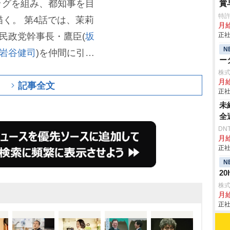
ッグを組み、都知事を目
賞
特
描く。
第4話では、茉莉
月給
民政党幹事長・鷹臣(
坂
正社
N
谷健司
)を仲間に引き
ー
困る住民たちを支援す
株
月
記事全文
き、さらには、政界を追わ
正社
000万円の手切れ金)を選
未
全
渡すだけでなく、実家の銭
DN
五十嵐に、視聴者は熱
月給
正社
加え、五十嵐の愛称「ガ
N
■第5話 あらすじ
2
株
月給
正社