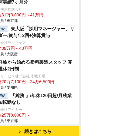
与実績7ヶ月分
許機器株式会社
31万3,000円～41万円
員 / 東京都
東大阪「採用マネージャー」リ
EW
ダー/賞与年2回+決算賞与
式会社ライフケア
給35万円～43万円
員 / 大阪府
経験から始める塗料製造スタッフ 完
週休2日制
Tサービス株式会社 小牧工場
20万7,100円～24万6,500円
員 / 愛知県
「総務 」/年休120日超/月残業
EW
0h/転勤なし
式会社アイガー
25万8,000円～
員 / 東京都
続きはこちら