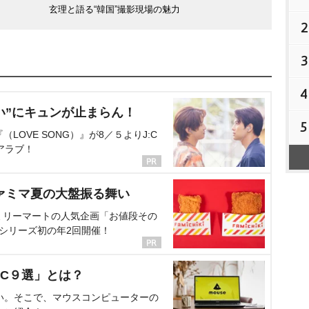
玄理と語る“韓国”撮影現場の魅力
2
3
4
い”にキュンが止まらん！
5
OVE SONG）』が8／５よりJ:C
アラブ！
ァミマ夏の大盤振る舞い
ミリーマートの人気企画「お値段その
、シリーズ初の年2回開催！
C９選」とは？
い。そこで、マウスコンピューターの