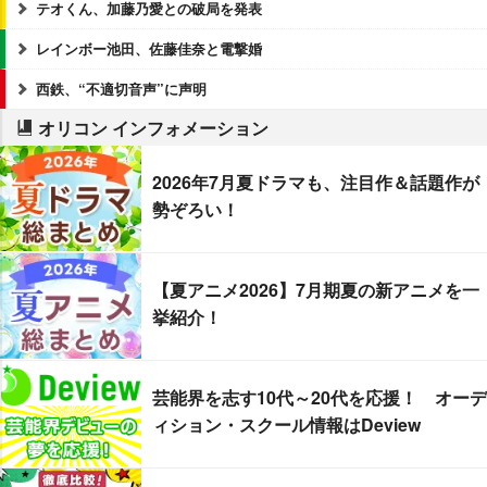
テオくん、加藤乃愛との破局を発表
レインボー池田、佐藤佳奈と電撃婚
西鉄、“不適切音声”に声明
オリコン インフォメーション
2026年7月夏ドラマも、注目作＆話題作が
勢ぞろい！
【夏アニメ2026】7月期夏の新アニメを一
挙紹介！
芸能界を志す10代～20代を応援！ オーデ
ィション・スクール情報はDeview