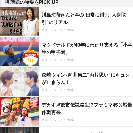
話題の特集をPICK UP！
川島海荷さんと学ぶ 日常に潜む“人身取
引”のリアル
オリコンタイアップ特集
マクドナルドが40年にわたり支える「小学
生の甲子園」
オリコンタイアップ特集
森崎ウィン×向井康二“両片思い”にキュン
が止まらん！
オリコンタイアップ特集
デカすぎ都市伝説発生!?ファミマ45％増量
作戦再来
オリコンタイアップ特集