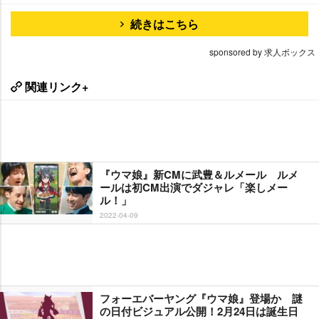
続きはこちら
sponsored by 求人ボックス
関連リンク+
『ウマ娘』新CMに武豊＆ルメール ルメ
ールは初CM出演でダジャレ「楽しメー
ル！」
2022-04-09
フォーエバーヤング『ウマ娘』登場か 謎
の日付ビジュアル公開！2月24日は誕生日