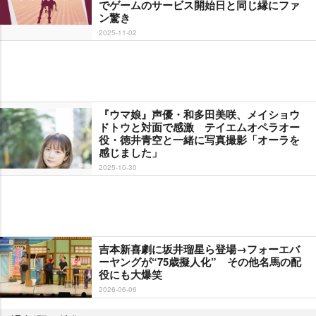
でゲームのサービス開始日と同じ縁にファ
ン驚き
2025-11-02
『ウマ娘』声優・和多田美咲、メイショウ
ドトウと対面で感激 テイエムオペラオー
役・徳井青空と一緒に写真撮影「オーラを
感じました」
2025-10-30
吉本新喜劇に坂井瑠星ら登場→フォーエバ
ーヤングが“75歳擬人化” その他名馬の配
役にも大爆笑
2026-06-06