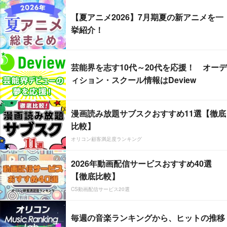
【夏アニメ2026】7月期夏の新アニメを一
挙紹介！
芸能界を志す10代～20代を応援！ オーデ
ィション・スクール情報はDeview
漫画読み放題サブスクおすすめ11選【徹底
比較】
オリコン顧客満足度ランキング
2026年動画配信サービスおすすめ40選
【徹底比較】
CS動画配信サービス20選
毎週の音楽ランキングから、ヒットの推移