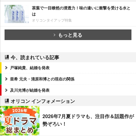
茶葉で一目瞭然の浸透力！味の違いに衝撃を受ける水と
は
オリコンタイアップ特集
もっと見る
今、読まれている記事
戸塚純貴、結婚を発表
亜希 元夫・清原和博との現在の関係
及川光博が結婚を発表
オリコン インフォメーション
2026年7月夏ドラマも、注目作＆話題作が
勢ぞろい！