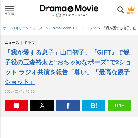
ホーム (オリコンニュース)
Drama&Movie TOP
ドラマ
「我が愛する息子」山口
ニュース
ドラマ
「我が愛する息子」山口智子、『GIFT』で親
子役の玉森裕太と“おちゃめなポーズ”で2ショ
ット ラジオ共演を報告「尊い」「最高な親子
ショット」
2026-05-16 12:20