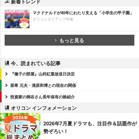
新着トレンド
マクドナルドが40年にわたり支える「小学生の甲子園」
オリコンタイアップ特集
もっと見る
今、読まれている記事
『徹子の部屋』山村紅葉放送日決定
亜希 元夫・清原和博との現在の関係
投資家の桐谷さん長年保有の株紹介
オリコン インフォメーション
2026年7月夏ドラマも、注目作＆話題作が
勢ぞろい！