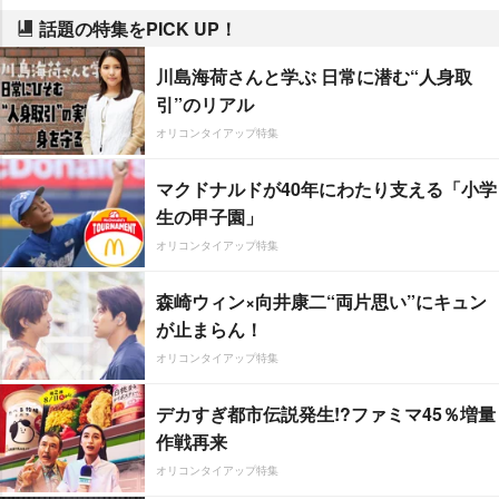
話題の特集をPICK UP！
川島海荷さんと学ぶ 日常に潜む“人身取
引”のリアル
オリコンタイアップ特集
マクドナルドが40年にわたり支える「小学
生の甲子園」
オリコンタイアップ特集
森崎ウィン×向井康二“両片思い”にキュン
が止まらん！
オリコンタイアップ特集
デカすぎ都市伝説発生!?ファミマ45％増量
作戦再来
オリコンタイアップ特集