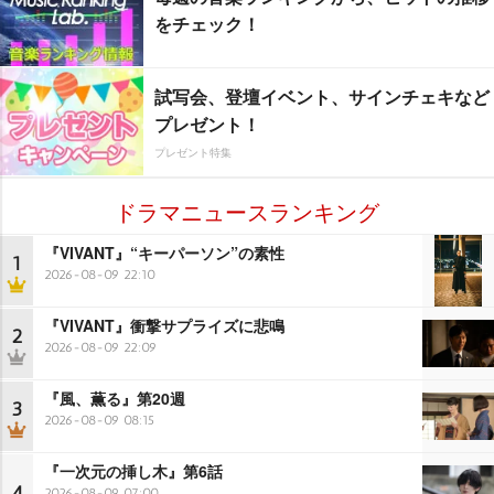
をチェック！
試写会、登壇イベント、サインチェキなど
プレゼント！
プレゼント特集
ドラマニュースランキング
『VIVANT』“キーパーソン”の素性
1
2026-08-09 22:10
『VIVANT』衝撃サプライズに悲鳴
2
2026-08-09 22:09
『風、薫る』第20週
3
2026-08-09 08:15
『一次元の挿し木』第6話
4
2026-08-09 07:00