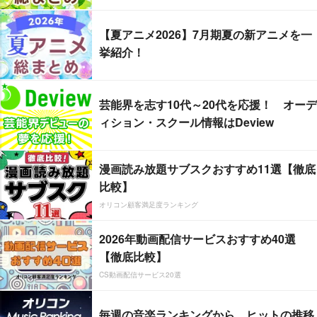
【夏アニメ2026】7月期夏の新アニメを一
挙紹介！
芸能界を志す10代～20代を応援！ オーデ
ィション・スクール情報はDeview
漫画読み放題サブスクおすすめ11選【徹底
比較】
オリコン顧客満足度ランキング
2026年動画配信サービスおすすめ40選
【徹底比較】
CS動画配信サービス20選
毎週の音楽ランキングから、ヒットの推移