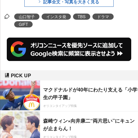
記事全文・写真を大きく見る
たオフ2ショット写真を披露し
た。
山口智子
インスタ発
TBS
ドラマ
GIFT
PICK UP
マクドナルドが40年にわたり支える「小学
生の甲子園」
オリコンタイアップ特集
森崎ウィン×向井康二“両片思い”にキュン
が止まらん！
オリコンタイアップ特集