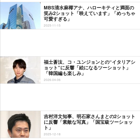
MBS清水麻椰アナ、ハローキティと満面の
笑み2ショット「映えています」「めっちゃ
可愛すぎる」
2025-11-15
福士蒼汰、コ・ユンジョンとの“イタリアシ
ョット”に反響「絵になるツーショット」
「韓国編も楽しみ」
2026-04-06
吉村洋文知事、明石家さんまとの2ショット
に反響「素敵な写真」「国宝級ツーショッ
ト」
2025-12-18