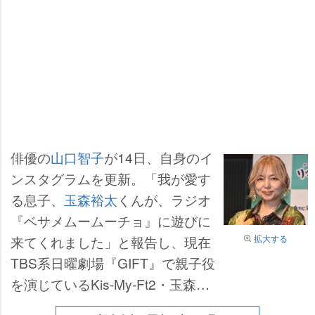
俳優の
山口智子
が14日、自身のイ
ンスタグラムを更新。「我が愛す
る息子、
玉森裕太
くんが、ラジオ
『ベサメムームーチョ』に遊びに
来てくれました」と報告し、現在
拡大する
TBS系日曜劇場『GIFT』で親子役
を演じているKis-My-Ft2・玉森裕
太と共におちゃめなポーズを決め