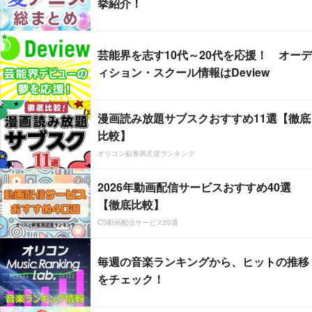
挙紹介！
芸能界を志す10代～20代を応援！ オーデ
ィション・スクール情報はDeview
漫画読み放題サブスクおすすめ11選【徹底
比較】
オリコン顧客満足度ランキング
2026年動画配信サービスおすすめ40選
【徹底比較】
CS動画配信サービス20選
毎週の音楽ランキングから、ヒットの推移
をチェック！