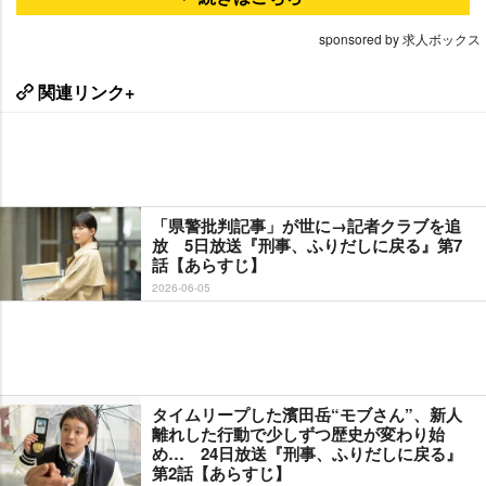
sponsored by 求人ボックス
関連リンク+
「県警批判記事」が世に→記者クラブを追
放 5日放送『刑事、ふりだしに戻る』第7
話【あらすじ】
2026-06-05
タイムリープした濱田岳“モブさん”、新人
離れした行動で少しずつ歴史が変わり始
め… 24日放送『刑事、ふりだしに戻る』
第2話【あらすじ】