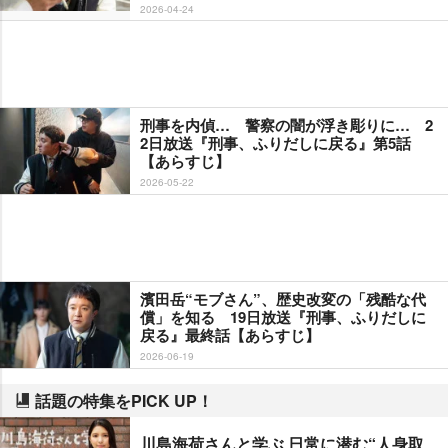
2026-04-24
刑事を内偵… 警察の闇が浮き彫りに… 2
2日放送『刑事、ふりだしに戻る』第5話
【あらすじ】
2026-05-22
濱田岳“モブさん”、歴史改変の「残酷な代
償」を知る 19日放送『刑事、ふりだしに
戻る』最終話【あらすじ】
2026-06-19
話題の特集をPICK UP！
川島海荷さんと学ぶ 日常に潜む“人身取