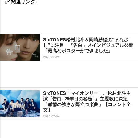
関連リンク+
SixTONES松村北斗＆岡崎紗絵の“まなざ
し”に注目 『告白』メインビジュアル公開
「最高なポスターができました」
2026-06-20
SixTONES「マイオンリー」、松村北斗主
演『告白−25年目の秘密−』主題歌に決定
「感情の強さが際立つ楽曲」【コメント全
文】
2026-07-04