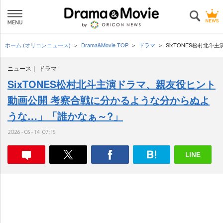
ホーム (オリコンニュース)
Drama&Movie TOP
ドラマ
SixTONES松村北
ニュース
ドラマ
SixTONES松村北斗主演ドラマ、親友役ヒント
動画公開 考察合戦に分かるような分からぬよ
うな…」「誰かなぁ～?」
2026-05-14 07:15