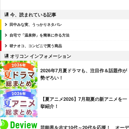
今、読まれている記事
田中みな実、うっかりネタバレ
自宅で「温泉卵」を簡単に作る方法
研ナオコ、コンビニで買う商品
オリコン インフォメーション
2026年7月夏ドラマも、注目作＆話題作が
勢ぞろい！
【夏アニメ2026】7月期夏の新アニメを一
挙紹介！
芸能界を志す10代～20代を応援！ オーデ