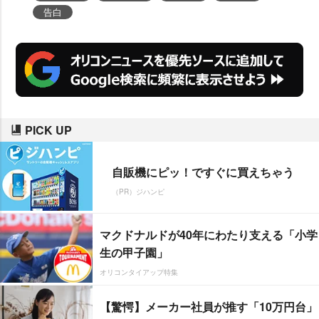
告白
PICK UP
自販機にピッ！ですぐに買えちゃう
（PR）ジハンピ
マクドナルドが40年にわたり支える「小学
生の甲子園」
オリコンタイアップ特集
【驚愕】メーカー社員が推す「10万円台」