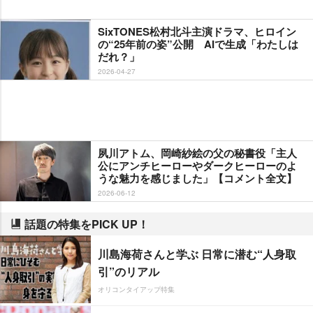
SixTONES松村北斗主演ドラマ、ヒロイン
の“25年前の姿”公開 AIで生成「わたしは
だれ？」
2026-04-27
夙川アトム、岡崎紗絵の父の秘書役「主人
公にアンチヒーローやダークヒーローのよ
うな魅力を感じました」【コメント全文】
2026-06-12
話題の特集をPICK UP！
川島海荷さんと学ぶ 日常に潜む“人身取
引”のリアル
オリコンタイアップ特集