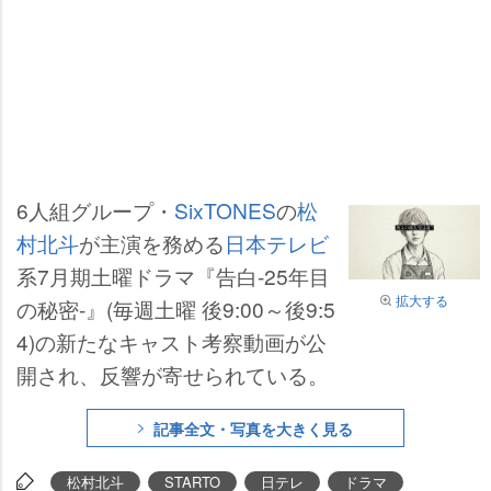
6人組グループ・
SixTONES
の
松
村北斗
が主演を務める
日本テレビ
系7月期土曜ドラマ『告白-25年目
拡大する
の秘密-』(毎週土曜 後9:00～後9:5
4)の新たなキャスト考察動画が公
開され、反響が寄せられている。
記事全文・写真を大きく見る
松村北斗
STARTO
日テレ
ドラマ