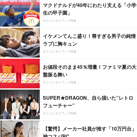
マクドナルドが40年にわたり支える「小学
生の甲子園」
オリコンタイアップ特集
イケメンてんこ盛り！尊すぎる男子の純情
ラブに胸キュン
オリコンタイアップ特集
お値段そのまま45％増量！ファミマ夏の大
盤振る舞い
オリコンタイアップ特集
SUPER★DRAGON、自ら描いた”レトロ
フューチャー”
オリコンタイアップ特集
【驚愕】メーカー社員が推す「10万円台」
神コスパPC