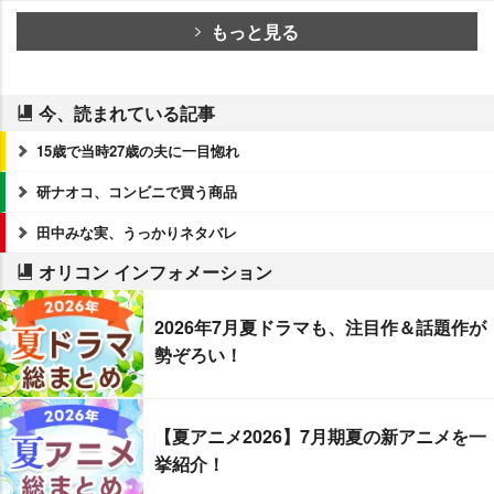
もっと見る
今、読まれている記事
15歳で当時27歳の夫に一目惚れ
研ナオコ、コンビニで買う商品
田中みな実、うっかりネタバレ
オリコン インフォメーション
2026年7月夏ドラマも、注目作＆話題作が
勢ぞろい！
【夏アニメ2026】7月期夏の新アニメを一
挙紹介！