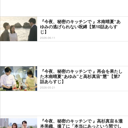
『今夜、秘密のキッチンで 』木南晴夏“あ
ゆみの逃げられない呪縛【第10話あらす
じ】
2026-06-11
『今夜、秘密のキッチンで 』再会を果たし
た木南晴夏“あゆみ”と高杉真宙“慧”【第7
話あらすじ】
2026-05-21
『今夜、秘密のキッチンで 』高杉真宙＆瀧
本美織、撮了に「本当にあっという間でし