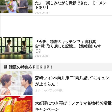
た」「楽しみながら撮影できた」【コメン
トあり】
2026-06-18
『今夜、秘密のキッチンで 』高杉真
宙“慧”取り戻した記憶…【第8話あらす
じ】
2026-05-28
話題の特集をPICK UP！
森崎ウィン×向井康二“両片思い”にキュン
が止まらん！
オリコンタイアップ特集
大好評につき再び！ファミマ名物45％増量
キャンペーン