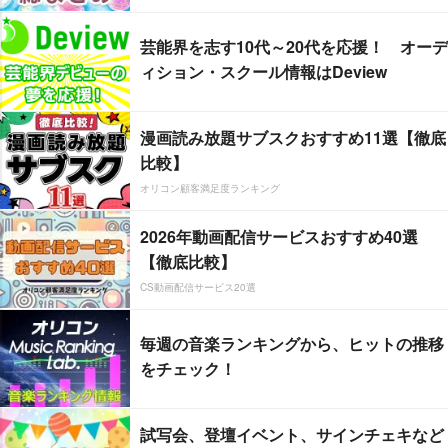
芸能界を志す10代～20代を応援！ オーデ
ィション・スクール情報はDeview
漫画読み放題サブスクおすすめ11選【徹底
比較】
オリコン顧客満足度ランキング
2026年動画配信サービスおすすめ40選
【徹底比較】
CS動画配信サービス20選
毎週の音楽ランキングから、ヒットの推移
をチェック！
試写会、登壇イベント、サインチェキなど