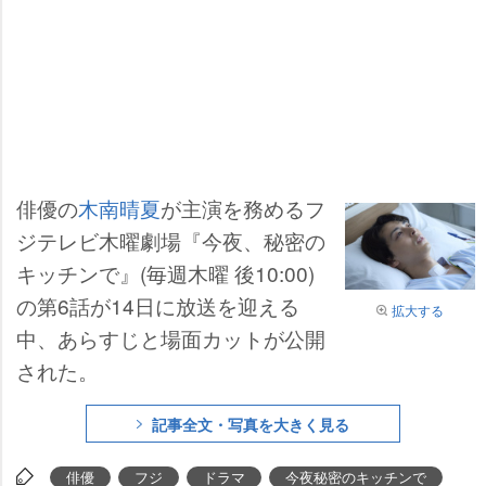
俳優の
木南晴夏
が主演を務めるフ
ジテレビ木曜劇場『今夜、秘密の
キッチンで』(毎週木曜 後10:00)
の第6話が14日に放送を迎える
拡大する
中、あらすじと場面カットが公開
された。
記事全文・写真を大きく見る
俳優
フジ
ドラマ
今夜秘密のキッチンで