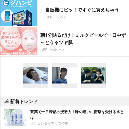
自販機にピッ！ですぐに買えちゃう
（PR）ジハンピ
朝1分貼るだけ！ミルクピールで一日中ず
っとうるツヤ肌
（PR）サボリーノ
新着トレンド
茶葉で一目瞭然の浸透力！味の違いに衝撃を受ける水と
は
オリコンタイアップ特集