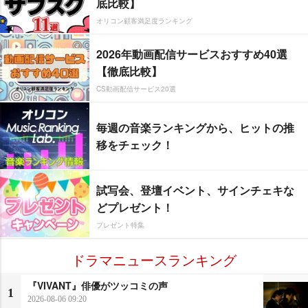
底比較】
オリコン顧客満足度ランキング
2026年動画配信サービスおすすめ40選
【徹底比較】
CS動画配信サービス20選
毎週の音楽ランキングから、ヒットの推
移をチェック！
試写会、登壇イベント、サインチェキな
どプレゼント！
プレゼント特集
ドラマニュースランキング
『VIVANT』俳優がツッコミの声
1
2026-08-06 09:20