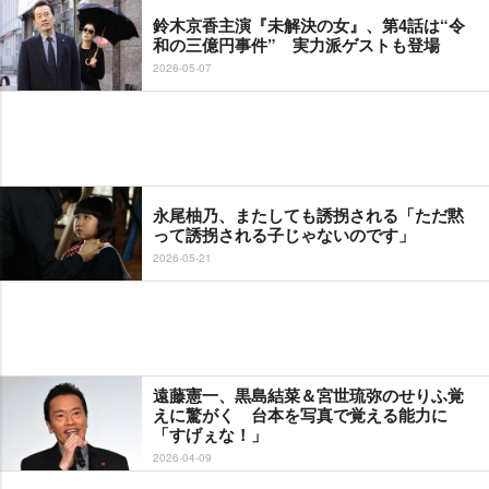
鈴木京香主演『未解決の女』、第4話は“令
和の三億円事件” 実力派ゲストも登場
2026-05-07
永尾柚乃、またしても誘拐される「ただ黙
って誘拐される子じゃないのです」
2026-05-21
遠藤憲一、黒島結菜＆宮世琉弥のせりふ覚
えに驚がく 台本を写真で覚える能力に
「すげぇな！」
2026-04-09