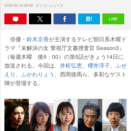
オリコンニュース
2026-05-14 06:00
俳優・
鈴木京香
が主演するテレビ朝日系木曜ド
ラマ『未解決の女 警視庁文書捜査官 Season3』
（毎週木曜 後9：00）の第5話がきょう14日に
放送される。今回は、
井桁弘恵
、
櫻井淳子
、
ふせ
えり
、
ふかわりょう
、西岡徳馬ら、多彩なゲスト
陣が登場する。