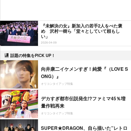
『未解決の女』新加入の若手2人をべた褒
め 沢村一樹ら「堂々としていて頼もし
い」
2026-04-09
話題の特集をPICK UP！
向井康二イケメンすぎ！純愛『（LOVE S
ONG）』
オリコンタイアップ特集
デカすぎ都市伝説発生!?ファミマ45％増
量作戦再来
オリコンタイアップ特集
SUPER★DRAGON、自ら描いた”レトロ