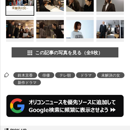
この記事の写真を見る（全9枚）
鈴木京香
俳優
テレ朝
ドラマ
未解決の女
新作ドラマ