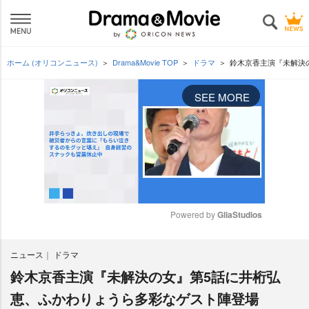
ホーム (オリコンニュース)
Drama&Movie TOP
ドラマ
鈴木京香主演『未解決
SEE MORE
Powered by 
GliaStudios
M
ニュース
ドラマ
u
t
鈴木京香主演『未解決の女』第5話に井桁弘
e
恵、ふかわりょうら多彩なゲスト陣登場