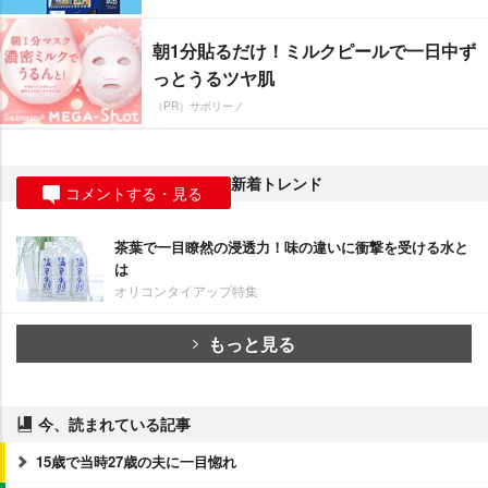
朝1分貼るだけ！ミルクピールで一日中ず
っとうるツヤ肌
（PR）サボリーノ
新着トレンド
コメントする・見る
茶葉で一目瞭然の浸透力！味の違いに衝撃を受ける水と
は
オリコンタイアップ特集
もっと見る
今、読まれている記事
15歳で当時27歳の夫に一目惚れ