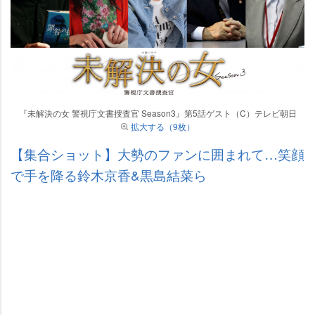
『未解決の女 警視庁文書捜査官 Season3』第5話ゲスト（C）テレビ朝日
拡大する（9枚）
【集合ショット】大勢のファンに囲まれて…笑顔
で手を降る鈴木京香&黒島結菜ら