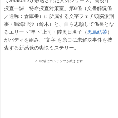
捜査一課「特命捜査対策室」第6係（文書解読係
／通称：倉庫番）に所属する文字フェチ頭脳派刑
事・鳴海理沙（鈴木）と、自ら志願して係長とな
るエリート“年下”上司・陸奥日名子（
黒島結菜
）
がバディを組み、“文字”を糸口に未解決事件を捜
査する新感覚の爽快ミステリー。
ADの後にコンテンツが続きます