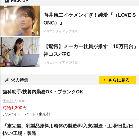
PICK UP
向井康二イケメンすぎ！純愛『（LOVE S
ONG）』
オリコンタイアップ特集
【驚愕】メーカー社員が推す「10万円台」
神コスパPC
オリコンタイアップ特集
求人特集
さらに見る
歯科助手/扶養内勤務OK・ブランクOK
医療法人RDC
時給1,300円
アルバイト・パート / 東京都
「寮完備」乳製品原料用粉体の製造/即入寮/製造・工場/日勤/日
払い/工場・製造