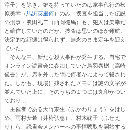
淳子）を除き、鍵を持っていたのは家事代行の松
原美幸（
馬渕英里何
）のみ。捜査を担当した伝説
の刑事・熊田礼二（西岡徳馬）も、犯人は美幸だ
と確信していたのだが、捜査は思いのほか難航。
決定的な証拠は得られず、無念のまま定年を迎え
ていた。
そんな中、新たな殺人事件が発生する。自宅で
オンライン読書会に参加していた鳥羽泰樹（高崎
俊吾）が、席を外した隙に何者かによって殺され
た。しかも、現場に残されたメモには謎の文字が
並んでいた上に、そのうちの１つには丸印がつい
ており…。
主催者である大竹東生（ふかわりょう）をはじ
め、雨村安希（井桁弘恵）、村木鞠子（ふせえ
り）ら、読書会メンバーへの事情聴取を開始する