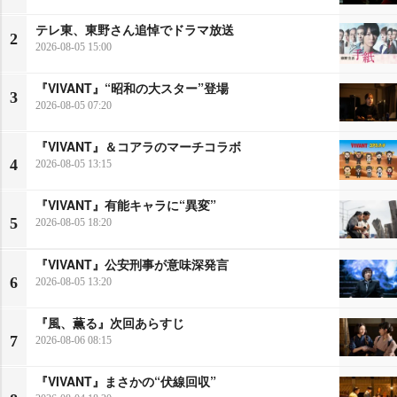
テレ東、東野さん追悼でドラマ放送
2
2026-08-05 15:00
『VIVANT』“昭和の大スター”登場
3
2026-08-05 07:20
『VIVANT』＆コアラのマーチコラボ
4
2026-08-05 13:15
『VIVANT』有能キャラに“異変”
5
2026-08-05 18:20
『VIVANT』公安刑事が意味深発言
6
2026-08-05 13:20
『風、薫る』次回あらすじ
7
2026-08-06 08:15
『VIVANT』まさかの“伏線回収”