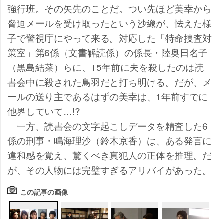
強行班。その矢先のことだ。つい先ほど美幸から
脅迫メールを受け取ったという沙織が、怯えた様
子で警視庁にやって来る。対応した「特命捜査対
策室」第6係（文書解読係）の係長・陸奥日名子
（黒島結菜）らに、15年前に夫を殺したのは読
書会中に殺された鳥羽だと打ち明ける。だが、メ
ールの送り主であるはずの美幸は、1年前すでに
他界していて…!?
一方、読書会の文字起こしデータを精査した6
係の刑事・鳴海理沙（鈴木京香）は、ある発言に
違和感を覚え、驚くべき真犯人の正体を推理。だ
が、その人物には完璧すぎるアリバイがあった。
この記事の画像