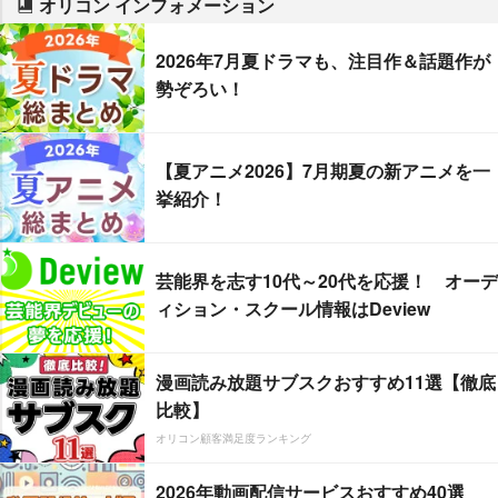
オリコン インフォメーション
2026年7月夏ドラマも、注目作＆話題作が
勢ぞろい！
【夏アニメ2026】7月期夏の新アニメを一
挙紹介！
芸能界を志す10代～20代を応援！ オーデ
ィション・スクール情報はDeview
漫画読み放題サブスクおすすめ11選【徹底
比較】
オリコン顧客満足度ランキング
2026年動画配信サービスおすすめ40選