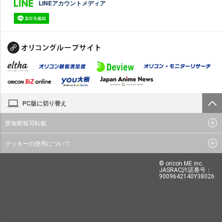
LINEアカウントメディア
PC版に切り替え
禁無断複写転載
クッキーの使用について
© oricon ME inc.
JASRAC許諾番号：
9009642140Y38026