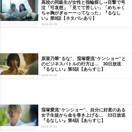
高校の同級生が女性と指輪探し→目撃で号
泣「可哀想」「見てて苦しい」「めちゃく
ちゃ胸がぎゅーーってなった」『るなし
い』第9話【ネタバレあり】
2026-05-29
原菜乃華“るな”、窪塚愛流“ケンショー”と
のビジネスバトルの行方は… 30日放送
『るなしい』第5話【あらすじ】
2026-04-30
窪塚愛流“ケンショー”、自分に好意のある
女子生徒から金を巻き上げる… 23日放送
『るなしい』第4話【あらすじ】
2026-04-23