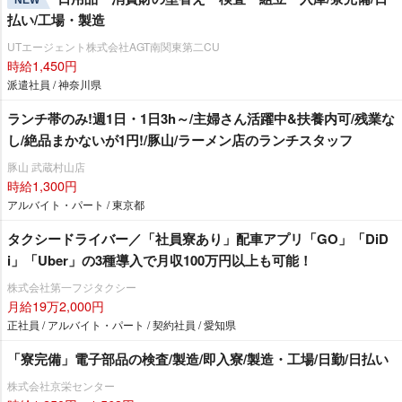
NEW
払い/工場・製造
UTエージェント株式会社AGT南関東第二CU
時給1,450円
派遣社員 / 神奈川県
ランチ帯のみ!週1日・1日3h～/主婦さん活躍中&扶養内可/残業な
し/絶品まかないが1円!/豚山/ラーメン店のランチスタッフ
豚山 武蔵村山店
時給1,300円
アルバイト・パート / 東京都
タクシードライバー／「社員寮あり」配車アプリ「GO」「DiD
i」「Uber」の3種導入で月収100万円以上も可能！
株式会社第一フジタクシー
月給19万2,000円
正社員 / アルバイト・パート / 契約社員 / 愛知県
「寮完備」電子部品の検査/製造/即入寮/製造・工場/日勤/日払い
株式会社京栄センター