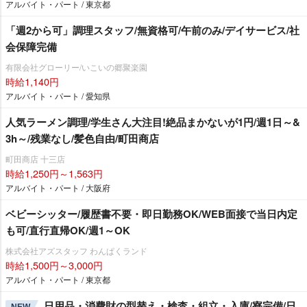
アルバイト・パート / 東京都
「週2から可」調理スタッフ/無資格可/午前のみ/デイサービス/社
会保障完備
有限会社グローリー/いこいの郷聚楽園
時給1,140円
アルバイト・パート / 愛知県
人気ラーメン調理/学生さん大注目!絶品まかないが1円/週1日～&
3h～/残業なし/髪色自由/町田商店
町田商店 十三店
時給1,250円～1,563円
アルバイト・パート / 大阪府
ベビーシッター/履歴書不要・即日勤務OK/WEB面接で当日内定
も可/直行直帰OK/週1～OK
株式会社アズスタッフ わんぱくランド
時給1,500円～3,000円
アルバイト・パート / 東京都
日用品・消費財の型替え・検査・組立・入庫/寮完備/日