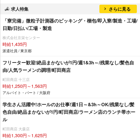
求人特集
さらに見る
「寮完備」微粒子計測器のピッキング・梱包/即入寮/製造・工場/
日勤/日払い/工場・製造
株式会社京栄センター
時給1,435円
派遣社員 / 東京都
フリーター歓迎!絶品まかないが1円/週1&3h～/残業なし/髪色自
由/人気ラーメンの調理/町田商店
町田商店 十三店
時給1,250円～1,563円
アルバイト・パート / 大阪府
学生さん活躍中!ホールのお仕事!週1日～&3h～OK/残業なし/髪
色自由/絶品まかないが1円/町田商店/ラーメン店のランチ帯ホー
ル
町田商店 大森店
時給1,300円～1,625円