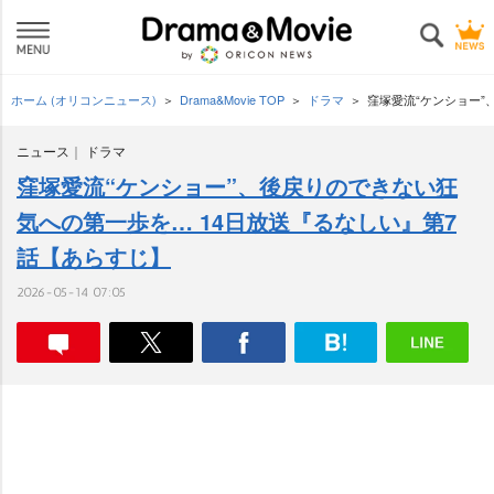
ホーム (オリコンニュース)
Drama&Movie TOP
ドラマ
窪塚愛流“ケンショー”
ニュース
ドラマ
窪塚愛流“ケンショー”、後戻りのできない狂
気への第一歩を… 14日放送『るなしい』第7
話【あらすじ】
2026-05-14 07:05