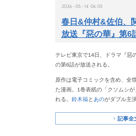
2026-05-14 06:05
春日&仲村&佐伯、
放送『惡の華』第6
テレビ東京で14日、ドラマ『惡の華
の第6話が放送される。
原作は電子コミックを含め、全世
た漫画。1巻表紙の「クソムシが
れる。
鈴木福
と
あの
がダブル主
記事全