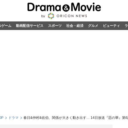
&ゲーム
動画配信サービス
スポーツ
社会・経済
グルメ
ビューティ
ラ
OP
ドラマ
春日&仲村&佐伯、関係が大きく動き出す… 14日放送『惡の華』第