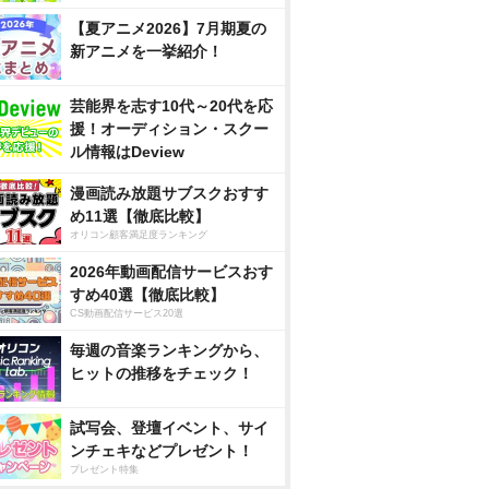
【夏アニメ2026】7月期夏の
新アニメを一挙紹介！
芸能界を志す10代～20代を応
援！オーディション・スクー
ル情報はDeview
漫画読み放題サブスクおすす
め11選【徹底比較】
オリコン顧客満足度ランキング
2026年動画配信サービスおす
すめ40選【徹底比較】
CS動画配信サービス20選
毎週の音楽ランキングから、
ヒットの推移をチェック！
試写会、登壇イベント、サイ
ンチェキなどプレゼント！
プレゼント特集