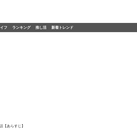
イフ
ランキング
推し活
新着トレンド
6話【あらすじ】