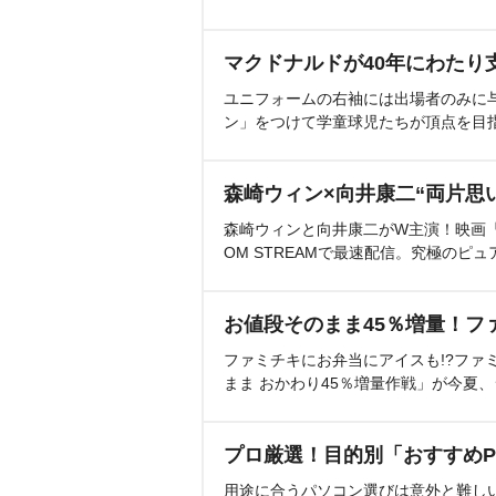
マクドナルドが40年にわたり
ユニフォームの右袖には出場者のみに
ン」をつけて学童球児たちが頂点を目
森崎ウィン×向井康二“両片思
森崎ウィンと向井康二がW主演！映画『（L
OM STREAMで最速配信。究極のピュ
お値段そのまま45％増量！フ
ファミチキにお弁当にアイスも!?ファ
まま おかわり45％増量作戦」が今夏
プロ厳選！目的別「おすすめP
用途に合うパソコン選びは意外と難し