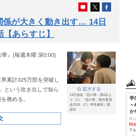
関係が大きく動き出す… 14日
話【あらすじ】
』(毎週木曜 深0:00)
界累計325万部を突破し
」という吹き出しで知ら
拡大する
14日放送『惡の華』第6話よ
学
演を務める。
り（C）「惡の華」製作委員
～
会2026 （C）押見修造／講
談社
か
文
豚山
時給
アル