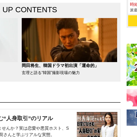
時給
K UP CONTENTS
派遣
岡田将生、韓国ドラマ初出演「運命的」
玄理と語る“韓国”撮影現場の魅力
む“人身取引”のリアル
ませんか？実は恋愛や悪質ホスト、S
海荷さんと学ぶリアルな実態。