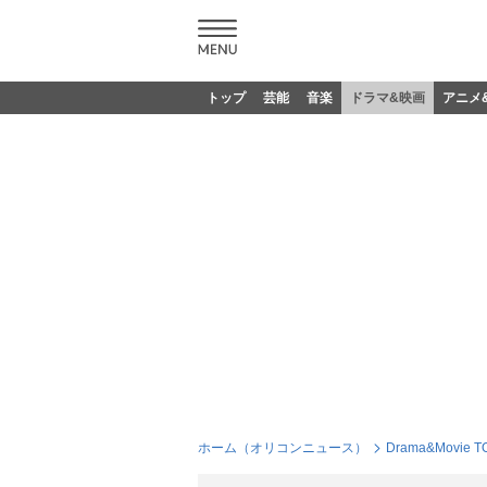
トップ
芸能
音楽
ドラマ&映画
アニメ
ホーム（オリコンニュース）
Drama&Movie T