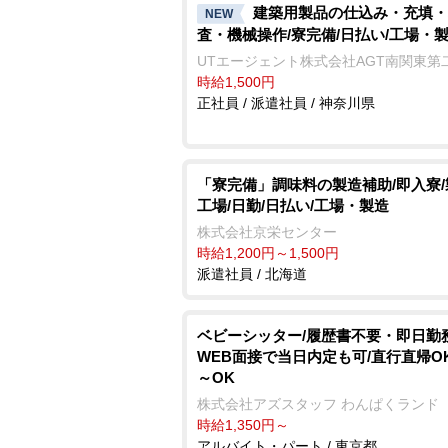
建築用製品の仕込み・充填・
NEW
査・機械操作/寮完備/日払い/工場・
UTエージェント株式会社AGT南関東第
時給1,500円
正社員 / 派遣社員 / 神奈川県
「寮完備」調味料の製造補助/即入寮
工場/日勤/日払い/工場・製造
株式会社京栄センター
時給1,200円～1,500円
派遣社員 / 北海道
ベビーシッター/履歴書不要・即日勤務
WEB面接で当日内定も可/直行直帰OK
～OK
株式会社アズスタッフ わんぱくランド
時給1,350円～
アルバイト・パート / 東京都