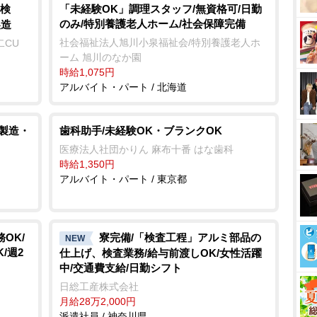
検
「未経験OK」調理スタッフ/無資格可/日勤
のみ/特別養護老人ホーム/社会保障完備
製造
社会福祉法人旭川小泉福祉会/特別養護老人ホ
二CU
ーム 旭川のなか園
時給1,075円
アルバイト・パート / 北海道
/製造・
歯科助手/未経験OK・ブランクOK
医療法人社団かりん 麻布十番 はな歯科
時給1,350円
アルバイト・パート / 東京都
OK/
寮完備/「検査工程」アルミ部品の
NEW
/週2
仕上げ、検査業務/給与前渡しOK/女性活躍
中/交通費支給/日勤シフト
日総工産株式会社
月給28万2,000円
派遣社員 / 神奈川県