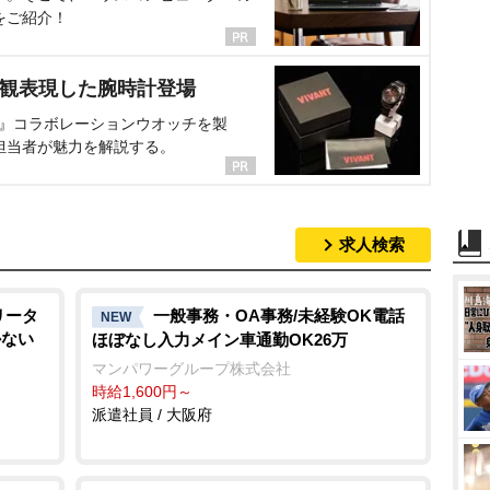
をご紹介！
界観表現した腕時計登場
NT』コラボレーションウオッチを製
担当者が魅力を解説する。
求人検索
リータ
一般事務・OA事務/未経験OK電話
NEW
かない
ほぼなし入力メイン車通勤OK26万
マンパワーグループ株式会社
時給1,600円～
派遣社員 / 大阪府