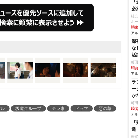
「
必
社会
ホ
時給
アル
深
な
活
町田
時給
アル
ラ
ー
か
町田
デル
坂道グループ
テレ東
ドラマ
惡の華
時給
アル
「
造
株