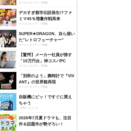
オリコンタイアップ特集
デカすぎ都市伝説発生!?ファ
ミマ45％増量作戦再来
オリコンタイアップ特集
SUPER★DRAGON、自ら描い
た”レトロフューチャー”
オリコンタイアップ特集
【驚愕】メーカー社員が推す
「10万円台」神コスパPC
オリコンタイアップ特集
「別班のよう」腕時計で『VIV
ANT』の世界観再現
オリコンタイアップ特集
自販機にピッ！ですぐに買え
ちゃう
（PR）ジハンピ
2026年7月夏ドラマも、注目
作＆話題作が勢ぞろい！