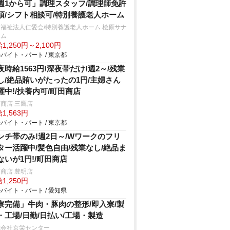
週1から可」調理スタッフ/調理師免許
須/シフト相談可/特別養護老人ホーム
福祉法人仁愛会/特別養護老人ホーム 桧原サナ
ーム
1,250円～2,100円
バイト・パート / 東京都
夜時給1563円!深夜帯だけ!週2～/残業
し/絶品賄いがたったの1円/主婦さん
躍中!/扶養内可/町田商店
商店 三鷹店
1,563円
バイト・パート / 東京都
ンチ帯のみ!週2日～/Wワークのフリ
ター活躍中/髪色自由/残業なし/絶品ま
ないが1円!/町田商店
商店 豊明店
1,250円
バイト・パート / 愛知県
寮完備」牛肉・豚肉の整形/即入寮/製
・工場/日勤/日払い/工場・製造
式会社京栄センター