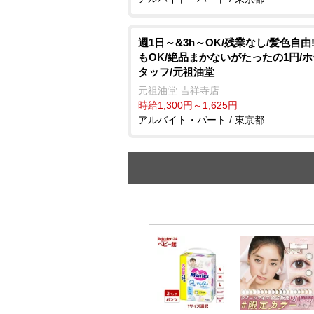
週1日～&3h～OK/残業なし/髪色自由
もOK/絶品まかないがたったの1円/
タッフ/元祖油堂
元祖油堂 吉祥寺店
時給1,300円～1,625円
アルバイト・パート / 東京都