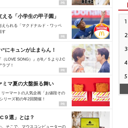
支える「小学生の甲子園」
1
与えられる「マクドナルド・ワッペ
指す
2
3
い”にキュンが止まらん！
OVE SONG）』が8／５よりJ:C
4
アラブ！
5
ァミマ夏の大盤振る舞い
ミリーマートの人気企画「お値段その
、シリーズ初の年2回開催！
C９選」とは？
い。そこで、マウスコンピューターの