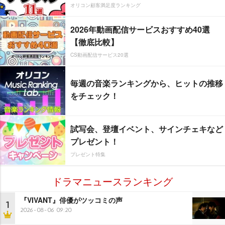
オリコン顧客満足度ランキング
2026年動画配信サービスおすすめ40選
【徹底比較】
CS動画配信サービス20選
毎週の音楽ランキングから、ヒットの推移
をチェック！
試写会、登壇イベント、サインチェキなど
プレゼント！
プレゼント特集
ドラマニュースランキング
『VIVANT』俳優がツッコミの声
1
2026-08-06 09:20