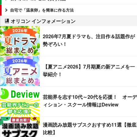
自宅で「温泉卵」を簡単に作る方法
オリコン インフォメーション
2026年7月夏ドラマも、注目作＆話題作が
勢ぞろい！
【夏アニメ2026】7月期夏の新アニメを一
挙紹介！
芸能界を志す10代～20代を応援！ オーデ
ィション・スクール情報はDeview
漫画読み放題サブスクおすすめ11選【徹底
比較】