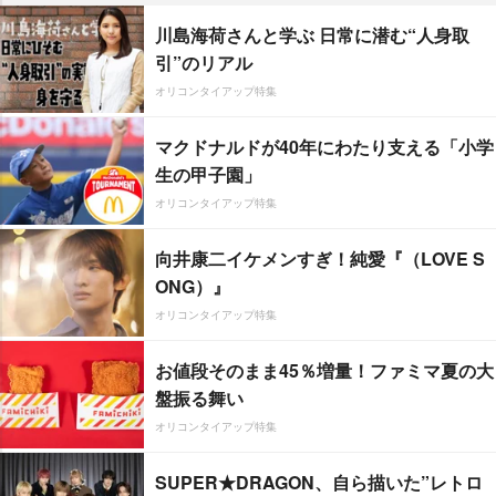
川島海荷さんと学ぶ 日常に潜む“人身取
引”のリアル
オリコンタイアップ特集
マクドナルドが40年にわたり支える「小学
生の甲子園」
オリコンタイアップ特集
向井康二イケメンすぎ！純愛『（LOVE S
ONG）』
オリコンタイアップ特集
お値段そのまま45％増量！ファミマ夏の大
盤振る舞い
オリコンタイアップ特集
SUPER★DRAGON、自ら描いた”レトロ