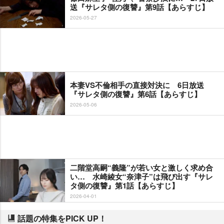
送『サレタ側の復讐』第9話【あらすじ】
2026-05-27
本妻VS不倫相手の直接対決に 6日放送
『サレタ側の復讐』第6話【あらすじ】
2026-05-06
二階堂高嗣“義隆”が若い女と激しく求め合
い… 水崎綾女“奈津子”は飛び出す『サレ
タ側の復讐』第1話【あらすじ】
2026-04-01
話題の特集をPICK UP！