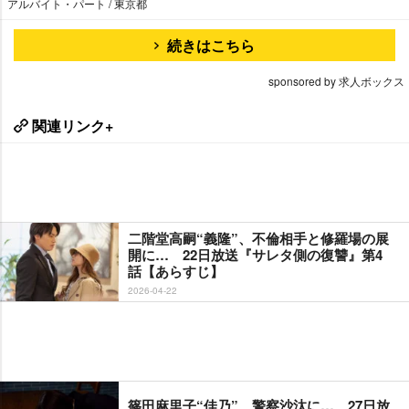
アルバイト・パート / 東京都
続きはこちら
sponsored by 求人ボックス
関連リンク+
二階堂高嗣“義隆”、不倫相手と修羅場の展
開に… 22日放送『サレタ側の復讐』第4
話【あらすじ】
2026-04-22
篠田麻里子“佳乃”、警察沙汰に… 27日放