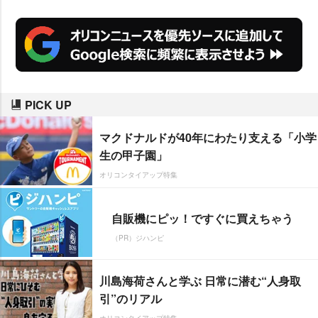
PICK UP
マクドナルドが40年にわたり支える「小学
生の甲子園」
オリコンタイアップ特集
自販機にピッ！ですぐに買えちゃう
（PR）ジハンピ
川島海荷さんと学ぶ 日常に潜む“人身取
引”のリアル
オリコンタイアップ特集