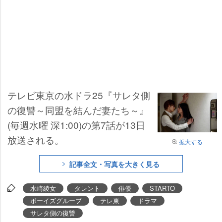
テレビ東京の水ドラ25『サレタ側
の復讐～同盟を結んだ妻たち～』
(毎週水曜 深1:00)の第7話が13日
放送される。
拡大する
記事全文・写真を大きく見る
水崎綾女
タレント
俳優
STARTO
ボーイズグループ
テレ東
ドラマ
サレタ側の復讐