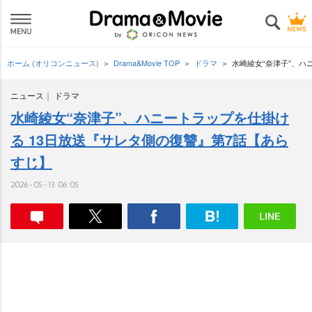
ホーム (オリコンニュース)
Drama&Movie TOP
ドラマ
水崎綾女“奈津子”、ハ
ニュース
ドラマ
水崎綾女“奈津子”、ハニートラップを仕掛け
る 13日放送『サレタ側の復讐』第7話【あら
すじ】
2026-05-13 06:05