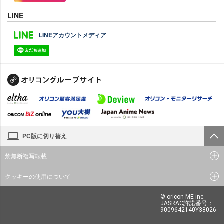
LINE
LINEアカウントメディア
PC版に切り替え
禁無断複写転載
クッキーの使用について
© oricon ME inc.
JASRAC許諾番号：
9009642140Y38026