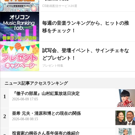
CS動画配信サービス20選
毎週の音楽ランキングから、ヒットの推
移をチェック！
試写会、登壇イベント、サインチェキな
どプレゼント！
プレゼント特集
ニュース記事アクセスランキング
『徹子の部屋』山村紅葉放送日決定
1
2026-08-09 17:05
亜希 元夫・清原和博との現在の関係
2
2026-08-08 08:15
投資家の桐谷さん長年保有の株紹介