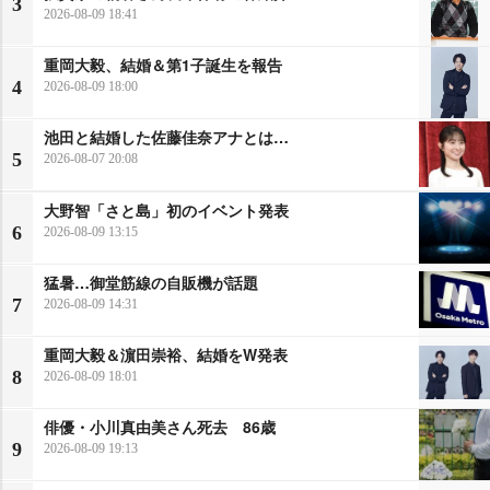
3
2026-08-09 18:41
重岡大毅、結婚＆第1子誕生を報告
4
2026-08-09 18:00
池田と結婚した佐藤佳奈アナとは…
5
2026-08-07 20:08
大野智「さと島」初のイベント発表
6
2026-08-09 13:15
猛暑…御堂筋線の自販機が話題
7
2026-08-09 14:31
重岡大毅＆濵田崇裕、結婚をW発表
8
2026-08-09 18:01
俳優・小川真由美さん死去 86歳
9
2026-08-09 19:13