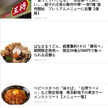
「迷ってヤバくなる」「全部食べてみた
い」…餃子の王将が新作中華“一挙7種”販
売開始 プレミアムメニューに反響【価
格】
2026-01-16
はなまるうどん、総重量約1キロ「爆坦々」
期間限定発売へ 限定29食が290円で食べ
られる店舗も
2026-05-12
ベビースターの「油そば」「台湾ラーメ
ン」など限定登場 東京駅地下の東京ラー
メンストリート【メニュー一覧】
2026-07-28