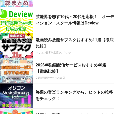
芸能界を志す10代～20代を応援！ オーデ
ィション・スクール情報はDeview
漫画読み放題サブスクおすすめ11選【徹底
比較】
オリコン顧客満足度ランキング
2026年動画配信サービスおすすめ40選
【徹底比較】
CS動画配信サービス20選
毎週の音楽ランキングから、ヒットの推移
をチェック！