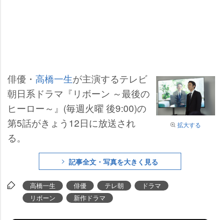
俳優・
高橋一生
が主演するテレビ
朝日系ドラマ『リボーン ～最後の
ヒーロー～』(毎週火曜 後9:00)の
第5話がきょう12日に放送され
拡大する
る。
記事全文・写真を大きく見る
高橋一生
俳優
テレ朝
ドラマ
リボーン
新作ドラマ