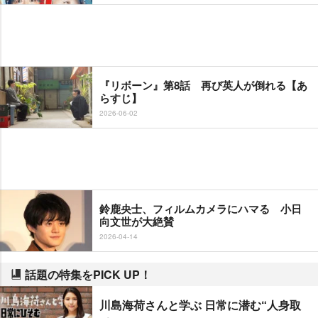
『リボーン』第8話 再び英人が倒れる【あ
らすじ】
2026-06-02
鈴鹿央士、フィルムカメラにハマる 小日
向文世が大絶賛
2026-04-14
話題の特集をPICK UP！
川島海荷さんと学ぶ 日常に潜む“人身取