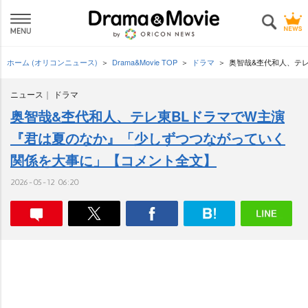
ホーム (オリコンニュース)
Drama&Movie TOP
ドラマ
奥智哉&杢代和人、テ
ニュース
ドラマ
奥智哉&杢代和人、テレ東BLドラマでW主演
『君は夏のなか』「少しずつつながっていく
関係を大事に」【コメント全文】
2026-05-12 06:20