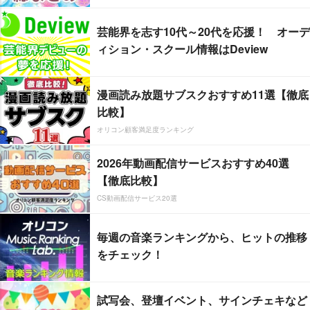
芸能界を志す10代～20代を応援！ オーデ
ィション・スクール情報はDeview
漫画読み放題サブスクおすすめ11選【徹底
比較】
オリコン顧客満足度ランキング
2026年動画配信サービスおすすめ40選
【徹底比較】
CS動画配信サービス20選
毎週の音楽ランキングから、ヒットの推移
をチェック！
試写会、登壇イベント、サインチェキなど