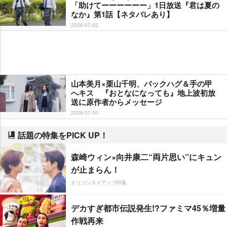
「助けてーーーーーー」1日放送『君は夏の
なか』第1話【ネタバレあり】
2026-07-02
山本美月×栗山千明、バックハグ＆手の甲
へキス 『おとなになっても』地上波初放
送に原作者からメッセージ
2026-01-30
話題の特集をPICK UP！
森崎ウィン×向井康二“両片思い”にキュン
が止まらん！
オリコンタイアップ特集
デカすぎ都市伝説発生!?ファミマ45％増量
作戦再来