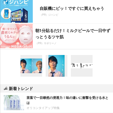
自販機にピッ！ですぐに買えちゃう
（PR）ジハンピ
朝1分貼るだけ！ミルクピールで一日中ず
っとうるツヤ肌
（PR）サボリーノ
新着トレンド
茶葉で一目瞭然の浸透力！味の違いに衝撃を受ける水と
は
オリコンタイアップ特集