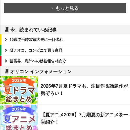
もっと見る
今、読まれている記事
15歳で当時27歳の夫に一目惚れ
研ナオコ、コンビニで買う商品
芸能界、海外への移住報告相次ぐ
オリコン インフォメーション
2026年7月夏ドラマも、注目作＆話題作が
勢ぞろい！
【夏アニメ2026】7月期夏の新アニメを一
挙紹介！