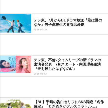
テレ東、7月からBLドラマ放送『君は夏の
なか』男子高校生の青春恋愛劇
2026-05-09
テレ東、不倫×タイムリープの新ドラマの
出演者発表 7月スタート・内田理央主演
『夫を殺したはずなのに』
2026-06-13
【BL】千晴の告白セリフにSNS悶絶「名作
確定」「ときめきがフルスロットル…」