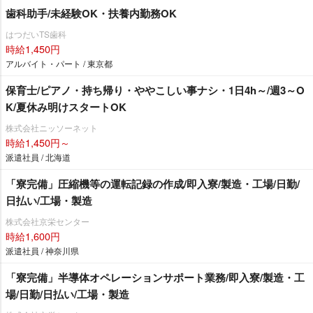
歯科助手/未経験OK・扶養内勤務OK
はつだいTS歯科
時給1,450円
アルバイト・パート / 東京都
保育士/ピアノ・持ち帰り・ややこしい事ナシ・1日4h～/週3～O
K/夏休み明けスタートOK
株式会社ニッソーネット
時給1,450円～
派遣社員 / 北海道
「寮完備」圧縮機等の運転記録の作成/即入寮/製造・工場/日勤/
日払い/工場・製造
株式会社京栄センター
時給1,600円
派遣社員 / 神奈川県
「寮完備」半導体オペレーションサポート業務/即入寮/製造・工
場/日勤/日払い/工場・製造