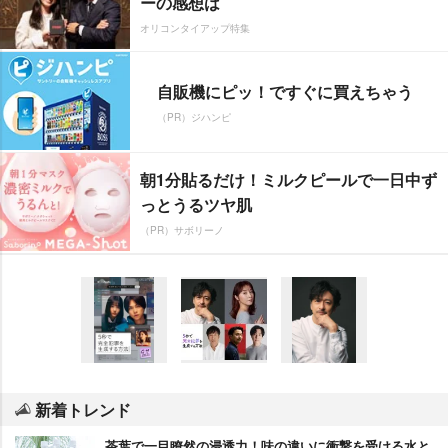
ーの感想は
オリコンタイアップ特集
自販機にピッ！ですぐに買えちゃう
（PR）ジハンピ
朝1分貼るだけ！ミルクピールで一日中ず
っとうるツヤ肌
（PR）サボリーノ
新着トレンド
茶葉で一目瞭然の浸透力！味の違いに衝撃を受ける水と