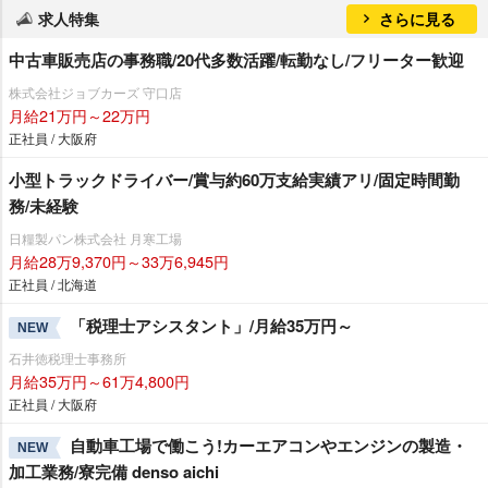
求人特集
さらに見る
中古車販売店の事務職/20代多数活躍/転勤なし/フリーター歓迎
株式会社ジョブカーズ 守口店
月給21万円～22万円
正社員 / 大阪府
小型トラックドライバー/賞与約60万支給実績アリ/固定時間勤
務/未経験
日糧製パン株式会社 月寒工場
月給28万9,370円～33万6,945円
正社員 / 北海道
「税理士アシスタント」/月給35万円～
NEW
石井徳税理士事務所
月給35万円～61万4,800円
正社員 / 大阪府
自動車工場で働こう!カーエアコンやエンジンの製造・
NEW
加工業務/寮完備 denso aichi