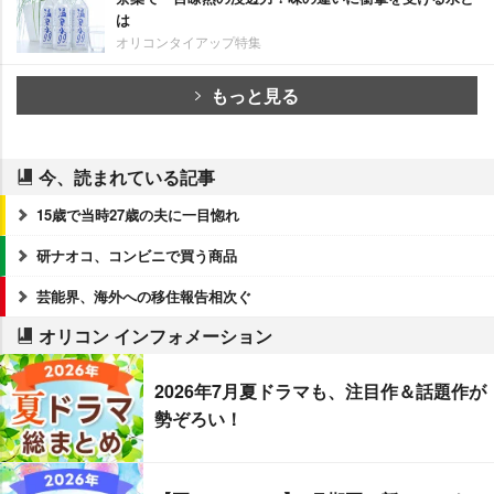
は
オリコンタイアップ特集
もっと見る
今、読まれている記事
15歳で当時27歳の夫に一目惚れ
研ナオコ、コンビニで買う商品
芸能界、海外への移住報告相次ぐ
オリコン インフォメーション
2026年7月夏ドラマも、注目作＆話題作が
勢ぞろい！