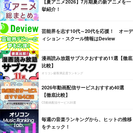
【夏アニメ2026】7月期夏の新アニメを一
挙紹介！
芸能界を志す10代～20代を応援！ オーデ
ィション・スクール情報はDeview
漫画読み放題サブスクおすすめ11選【徹底
比較】
オリコン顧客満足度ランキング
2026年動画配信サービスおすすめ40選
【徹底比較】
CS動画配信サービス20選
毎週の音楽ランキングから、ヒットの推移
をチェック！