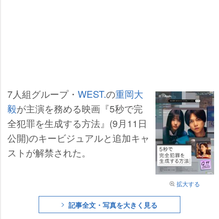
7人組グループ・
WEST.
の
重岡大
毅
が主演を務める映画『5秒で完
全犯罪を生成する方法』(9月11日
公開)のキービジュアルと追加キャ
ストが解禁された。
拡大する
記事全文・写真を大きく見る