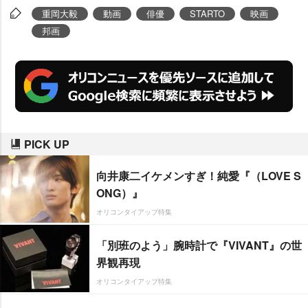
重岡大毅
動画
俳優
STARTO
映画
邦画
PICK UP
向井康二イケメンすぎ！純愛『（LOVE S
ONG）』
オリコンタイアップ特集
「別班のよう」腕時計で『VIVANT』の世
界観再現
オリコンタイアップ特集