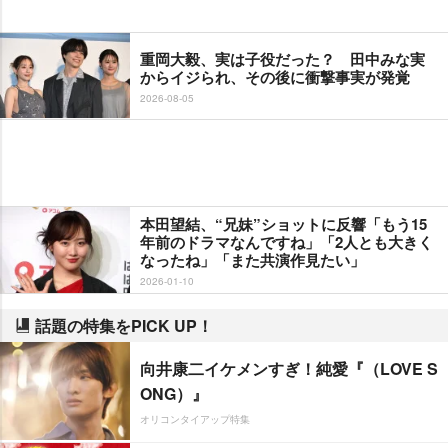
重岡大毅、実は子役だった？ 田中みな実
からイジられ、その後に衝撃事実が発覚
2026-08-05
本田望結、“兄妹”ショットに反響「もう15
年前のドラマなんですね」「2人とも大きく
なったね」「また共演作見たい」
2026-01-10
話題の特集をPICK UP！
向井康二イケメンすぎ！純愛『（LOVE S
ONG）』
オリコンタイアップ特集