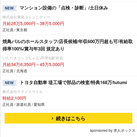
マンション設備の「点検・診断」/土日休み
NEW
株式会社東急コミュニティー
月給28万5,000円～38万5,000円
正社員 / 東京都
焼鳥バルのホールスタッフ/店長候補/年収600万円超も可/有給取
得率100%/賞与年3回 規定あり
いただきコッコちゃん JR琴似駅前店
月給34万6,350円～45万5,000円
正社員 / 北海道
トヨタ自動車 堤工場で部品の検査/特典168万/tutumi
NEW
株式会社テクノスマイル
時給2,100円
正社員 / 派遣社員 / 愛知県
続きはこちら
sponsored by 求人ボックス