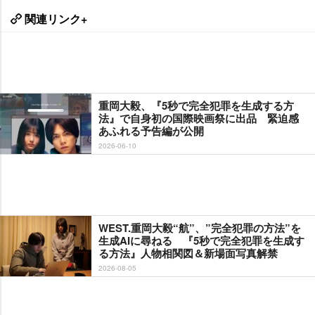
関連リンク+
重岡大毅、『5秒で完全犯罪を生成する方
法』で自身初の国際映画祭に出品 緊迫感
あふれる予告編が公開
2026-06-10
WEST.重岡大毅“航”、”完全犯罪の方法”を
生成AIに尋ねる 『5秒で完全犯罪を生成す
る方法』人物相関図＆新場面写真解禁
2026-08-05