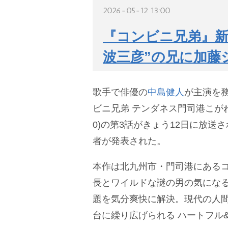
2026-05-12 13:00
『コンビニ兄弟』新
波三彦”の兄に加藤
歌手で俳優の
中島健人
が主演を務
ビニ兄弟 テンダネス門司港こがね村
0)の第3話がきょう12日に放送
者が発表された。
本作は北九州市・門司港にある
長とワイルドな謎の男の気になる
題を気分爽快に解決。現代の人
台に繰り広げられる ハートフル