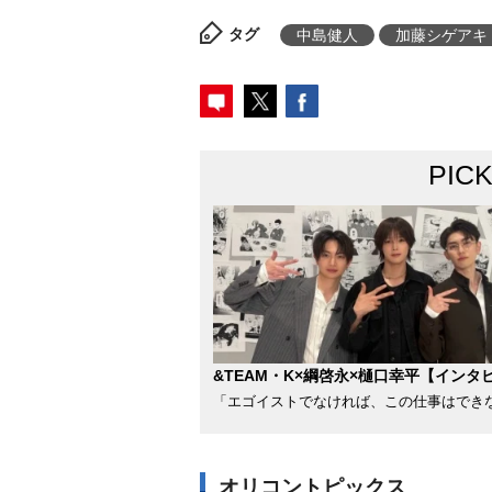
タグ
中島健人
加藤シゲアキ
PIC
&TEAM・K×綱啓永×樋口幸平【インタ
「エゴイストでなければ、この仕事はでき
オリコントピックス