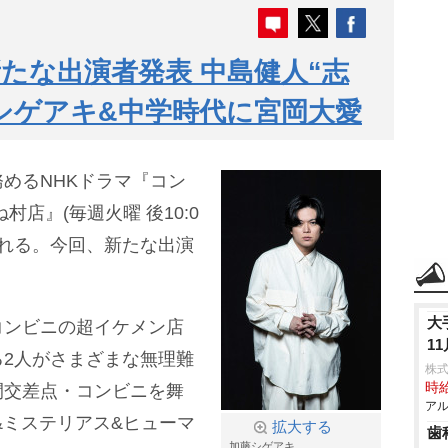
たな出演者発表 中島健人“志
シゲアキ&中学時代に宮岡大愛
めるNHKドラマ『コン
店』(毎週火曜 後10:0
される。今回、新たな出演
大
コンビニの超イケメン店
1
2人がさまざまな無理難
株式
時給
間交差点・コンビニを舞
アル
&ミステリアス&ヒューマ
拡大する
歯
加藤シゲアキ