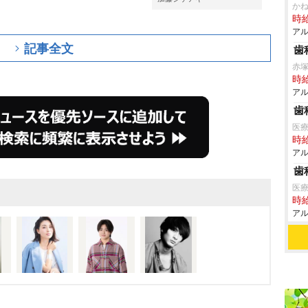
か
時給
アル
記事全文
歯
赤
時給
アル
歯
医
時給
アル
歯
医
時給
アル