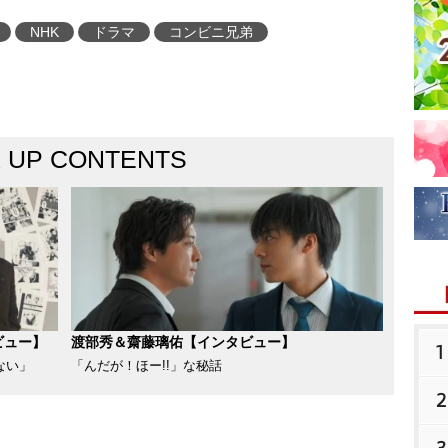
NHK
ドラマ
コンビニ兄弟
K UP CONTENTS
ビュー】
渡部秀＆齋藤璃佑【インタビュー】
1
ない」
「んだが！ほー!!」な秘話
2
3