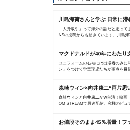
川島海荷さんと学ぶ 日常に潜
「人身取引」って海外の話だと思って
NSの投稿からも起きています。川島
マクドナルドが40年にわたり
ユニフォームの右袖には出場者のみに
ン」をつけて学童球児たちが頂点を目
森崎ウィン×向井康二“両片思
森崎ウィンと向井康二がW主演！映画『（L
OM STREAMで最速配信。究極のピュ
お値段そのまま45％増量！フ