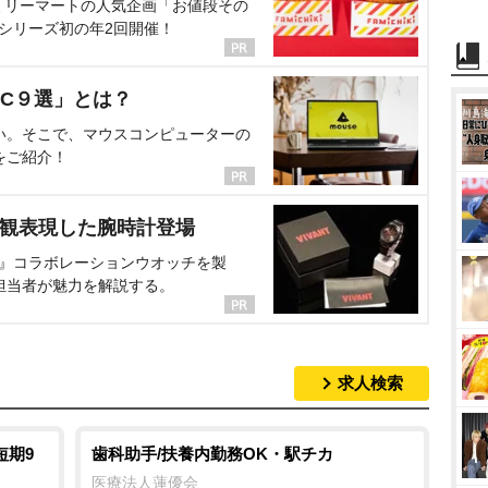
ミリーマートの人気企画「お値段その
、シリーズ初の年2回開催！
C９選」とは？
い。そこで、マウスコンピューターの
をご紹介！
界観表現した腕時計登場
NT』コラボレーションウオッチを製
担当者が魅力を解説する。
求人検索
短期9
歯科助手/扶養内勤務OK・駅チカ
医療法人蓮優会