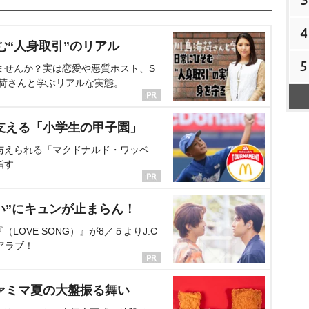
4
む“人身取引”のリアル
5
ませんか？実は恋愛や悪質ホスト、S
海荷さんと学ぶリアルな実態。
支える「小学生の甲子園」
与えられる「マクドナルド・ワッペ
指す
い”にキュンが止まらん！
OVE SONG）』が8／５よりJ:C
アラブ！
ァミマ夏の大盤振る舞い