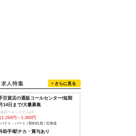
さらに見る
手百貨店の通販コールセンター/短期
1月14日まで/大量募集
会社ベルシステム24
1,250円～1,300円
バイト・パート / 契約社員 / 北海道
科助手/駅チカ・賞与あり