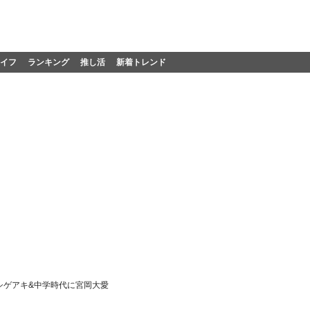
イフ
ランキング
推し活
新着トレンド
シゲアキ&中学時代に宮岡大愛