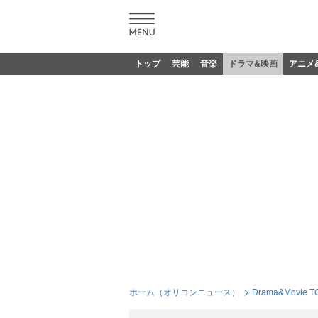
トップ
芸能
音楽
ドラマ&映画
アニメ
ホーム（オリコンニュース）
Drama&Movie T