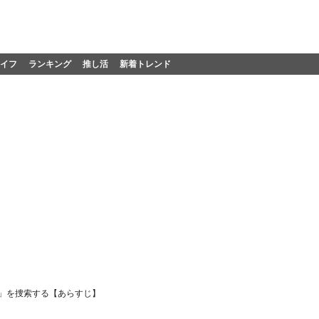
イフ
ランキング
推し活
新着トレンド
才」を捜索する【あらすじ】