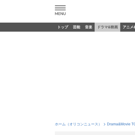
トップ
芸能
音楽
ドラマ&映画
アニメ
ホーム（オリコンニュース）
Drama&Movie T