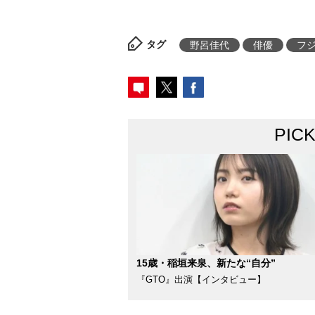
タグ
野呂佳代
俳優
フ
PIC
15歳・稲垣来泉、新たな“自分”
『GTO』出演【インタビュー】