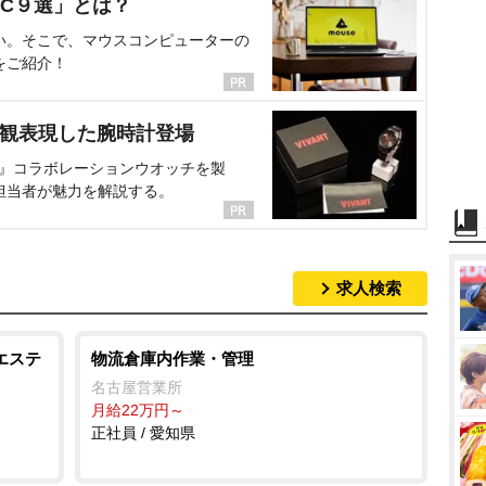
C９選」とは？
い。そこで、マウスコンピューターの
をご紹介！
界観表現した腕時計登場
NT』コラボレーションウオッチを製
担当者が魅力を解説する。
求人検索
エステ
物流倉庫内作業・管理
名古屋営業所
月給22万円～
正社員 / 愛知県