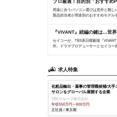
プロ厳選！目的別「おすすめP
用途に合うパソコン選びは意外と難し
製品担当者が用途別のおすすめモデル
『VIVANT』続編の鍵は…世
セイコーが、TBS系日曜劇場『VIVA
作。ドラマプロデューサーとセイコー
求人特集
化粧品輸出・薬事の管理職候補/大手
サロンをグローバル展開する企業
TBCグループ株式会社
年収550万円～600万円
正社員 / 東京都