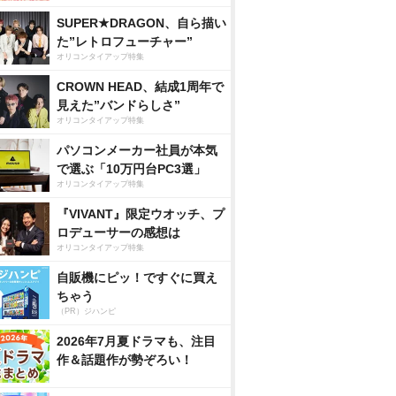
SUPER★DRAGON、自ら描い
た”レトロフューチャー”
オリコンタイアップ特集
CROWN HEAD、結成1周年で
見えた”バンドらしさ”
オリコンタイアップ特集
パソコンメーカー社員が本気
で選ぶ「10万円台PC3選」
オリコンタイアップ特集
『VIVANT』限定ウオッチ、プ
ロデューサーの感想は
オリコンタイアップ特集
自販機にピッ！ですぐに買え
ちゃう
（PR）ジハンピ
2026年7月夏ドラマも、注目
作＆話題作が勢ぞろい！