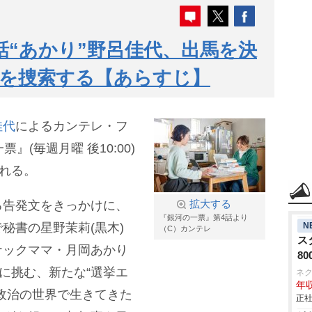
話“あかり”野呂佳代、出馬を決
」を捜索する【あらすじ】
佳代
によるカンテレ・フ
』(毎週月曜 後10:00)
される。
る告発文をきっかけに、
拡大する
『銀河の一票』第4話より
N
秘書の星野茉莉(黒木)
（C）カンテレ
ス
ナックママ・月岡あかり
8
挙に挑む、新たな“選挙エ
ネ
年収
政治の世界で生きてきた
正社