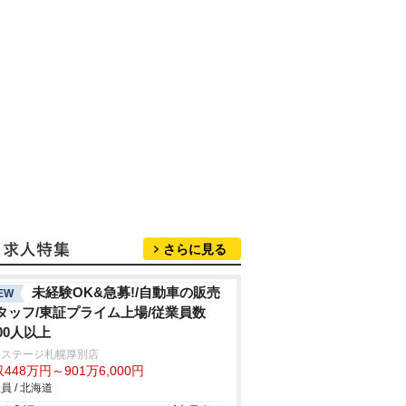
さらに見る
未経験OK&急募!/自動車の販売
EW
タッフ/東証プライム上場/従業員数
000人以上
クステージ札幌厚別店
448万円～901万6,000円
員 / 北海道