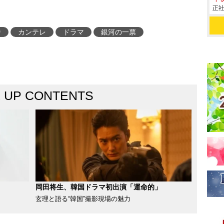
正社
ジ
カンテレ
ドラマ
銀河の一票
K UP CONTENTS
岡田将生、韓国ドラマ初出演「運命的」
玄理と語る“韓国”撮影現場の魅力