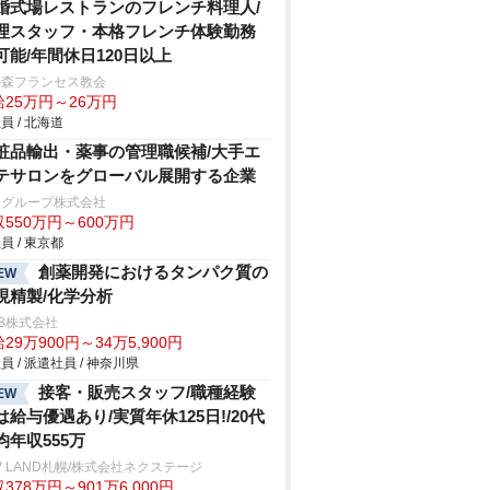
婚式場レストランのフレンチ料理人/
理スタッフ・本格フレンチ体験勤務
可能/年間休日120日以上
の森フランセス教会
給25万円～26万円
員 / 北海道
粧品輸出・薬事の管理職候補/大手エ
テサロンをグローバル展開する企業
Cグループ株式会社
550万円～600万円
員 / 東京都
創薬開発におけるタンパク質の
EW
現精製/化学分析
B株式会社
29万900円～34万5,900円
員 / 派遣社員 / 神奈川県
接客・販売スタッフ/職種経験
EW
は給与優遇あり/実質年休125日!/20代
均年収555万
V LAND札幌/株式会社ネクステージ
378万円～901万6,000円