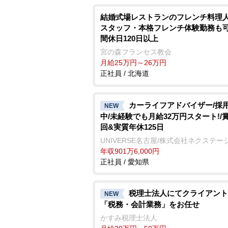
結婚式場レストランのフレンチ料理人
スタッフ・本格フレンチ体験勤務も可
間休日120日以上
宮の森フランセス教会
月給25万円～26万円
正社員 / 北海道
カーライフアドバイザー/採
NEW
中/未経験でも月給32万円スタート!/
回&実質年休125日
UNIVERSE名古屋/株式会社ネクステー
年収901万6,000円
正社員 / 愛知県
税理士法人にてクライアント
NEW
「税務・会計業務」をお任せ
かすみ税理士法人