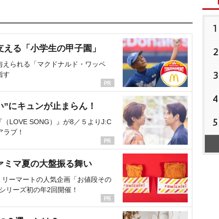
1
支える「小学生の甲子園」
2
与えられる「マクドナルド・ワッペ
3
指す
4
い”にキュンが止まらん！
5
OVE SONG）』が8／５よりJ:C
アラブ！
ァミマ夏の大盤振る舞い
ミリーマートの人気企画「お値段その
、シリーズ初の年2回開催！