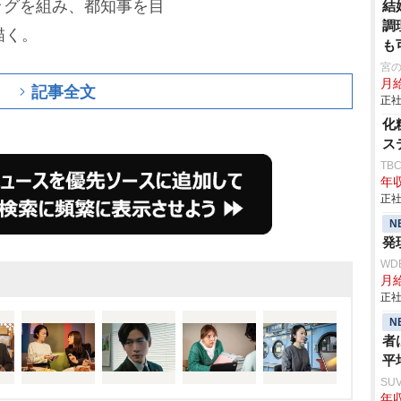
ッグを組み、都知事を目
結
調
描く。
も
宮
月
記事全文
正社
化
ス
TB
年収
正社
N
発
WD
月給
正社
N
者
平
SU
年収