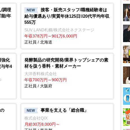
/調理
接客・販売スタッフ/職種経験者は
NEW
能/年
給与優遇あり/実質年休125日!/20代平均年収
555万
SUV LAND札幌/株式会社ネクステージ
年収378万円～901万6,000円
正社員 / 北海道
用強化
発酵製品の研究開発/業界トップシェアの素
材を扱う香料・素材メーカー
賞与年4
大洋香料株式会社
年収700万円～900万円
ジ
正社員 / 大阪府
の
事業を支える「総合職」
NEW
株式会社QIX
月給30万8,000円～