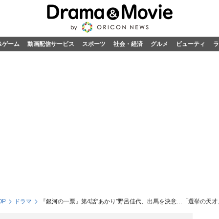
&ゲーム
動画配信サービス
スポーツ
社会・経済
グルメ
ビューティ
ラ
OP
ドラマ
『銀河の一票』第4話“あかり”野呂佳代、出馬を決意…「選挙の天