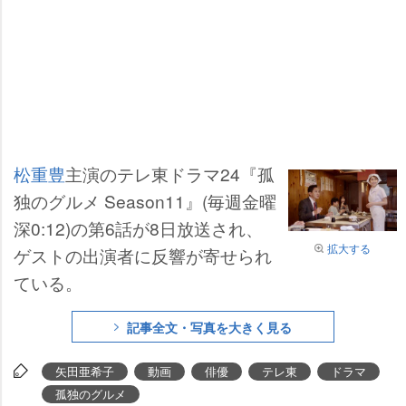
松重豊
主演のテレ東ドラマ24『孤
独のグルメ Season11』(毎週金曜
深0:12)の第6話が8日放送され、
拡大する
ゲストの出演者に反響が寄せられ
ている。
記事全文・写真を大きく見る
矢田亜希子
動画
俳優
テレ東
ドラマ
孤独のグルメ