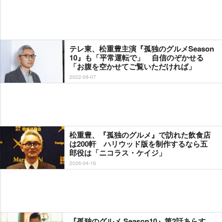
テレ東、松重豊主演『孤独のグルメSeason
10』も「平常運転で」 自信のぞかせる
「お腹を空かせてご覧いただければ」
2022-09-07
松重豊、『孤独のグルメ』で訪れた飲食店
は200軒 ハリウッド版を制作するなら五
郎役は「ニコラス・ケイジ」
2026-04-16
『孤独のグルメ Season10』第2話あらす