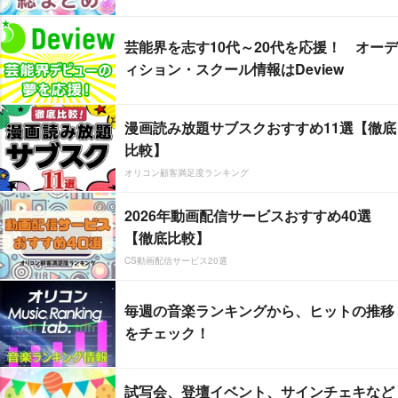
芸能界を志す10代～20代を応援！ オーデ
ィション・スクール情報はDeview
漫画読み放題サブスクおすすめ11選【徹底
比較】
オリコン顧客満足度ランキング
2026年動画配信サービスおすすめ40選
【徹底比較】
CS動画配信サービス20選
毎週の音楽ランキングから、ヒットの推移
をチェック！
試写会、登壇イベント、サインチェキなど