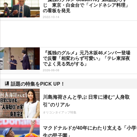
じ 東京・白金台で「インドネシア料理」
の看板を発見
2022-10-14
『孤独のグルメ』元乃木坂46メンバー登場
で反響「相変わらず可愛い」「テレ東深夜
でよく見る気がする」
2026-06-08
話題の特集をPICK UP！
川島海荷さんと学ぶ 日常に潜む“人身取
引”のリアル
オリコンタイアップ特集
マクドナルドが40年にわたり支える「小学
生の甲子園」