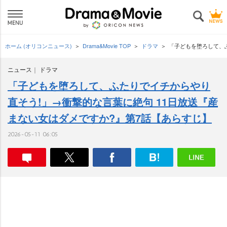
ホーム (オリコンニュース)
Drama&Movie TOP
ドラマ
「子どもを堕ろして、ふ
ニュース
ドラマ
「子どもを堕ろして、ふたりでイチからやり
直そう!」→衝撃的な言葉に絶句 11日放送『産
まない女はダメですか?』第7話【あらすじ】
2026-05-11 06:05