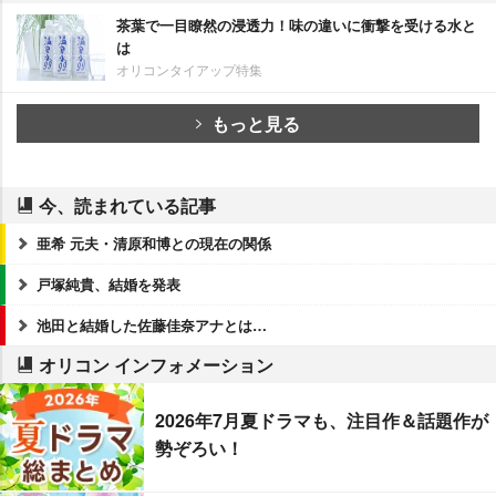
茶葉で一目瞭然の浸透力！味の違いに衝撃を受ける水と
は
オリコンタイアップ特集
もっと見る
今、読まれている記事
亜希 元夫・清原和博との現在の関係
戸塚純貴、結婚を発表
池田と結婚した佐藤佳奈アナとは…
オリコン インフォメーション
2026年7月夏ドラマも、注目作＆話題作が
勢ぞろい！