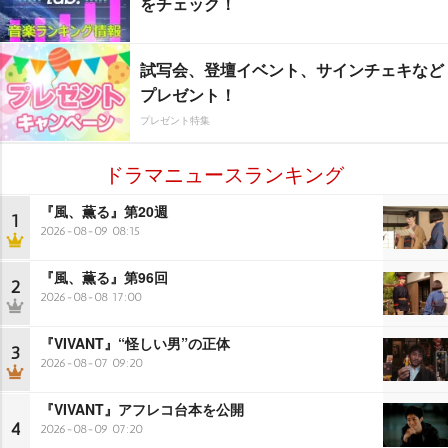
をチェック！
試写会、登壇イベント、サインチェキなど
プレゼント！
プレゼント特集
ドラマニュースランキング
『風、薫る』第20週
1
2026-08-09 08:15
『風、薫る』第96回
2
2026-08-08 17:00
『VIVANT』“怪しい男”の正体
3
2026-08-07 09:20
『VIVANT』アフレコ台本を公開
4
2026-08-09 07:20