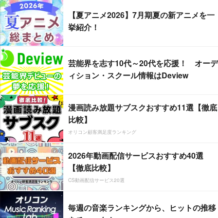
【夏アニメ2026】7月期夏の新アニメを一
挙紹介！
芸能界を志す10代～20代を応援！ オーデ
ィション・スクール情報はDeview
漫画読み放題サブスクおすすめ11選【徹底
比較】
オリコン顧客満足度ランキング
2026年動画配信サービスおすすめ40選
【徹底比較】
CS動画配信サービス20選
毎週の音楽ランキングから、ヒットの推移