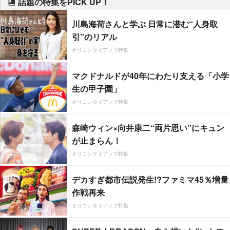
話題の特集をPICK UP！
川島海荷さんと学ぶ 日常に潜む“人身取
引”のリアル
オリコンタイアップ特集
マクドナルドが40年にわたり支える「小学
生の甲子園」
オリコンタイアップ特集
森崎ウィン×向井康二“両片思い”にキュン
が止まらん！
オリコンタイアップ特集
デカすぎ都市伝説発生!?ファミマ45％増量
作戦再来
オリコンタイアップ特集