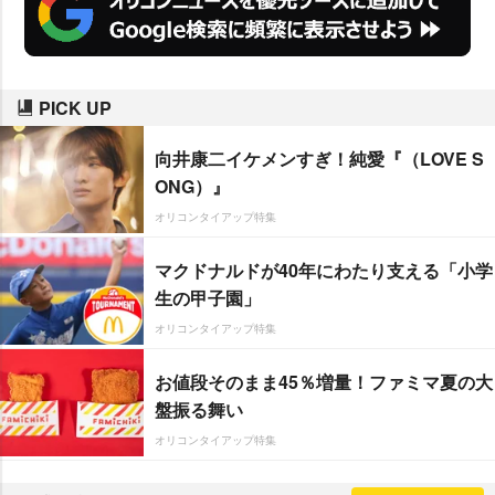
PICK UP
向井康二イケメンすぎ！純愛『（LOVE S
ONG）』
オリコンタイアップ特集
マクドナルドが40年にわたり支える「小学
生の甲子園」
オリコンタイアップ特集
お値段そのまま45％増量！ファミマ夏の大
盤振る舞い
オリコンタイアップ特集