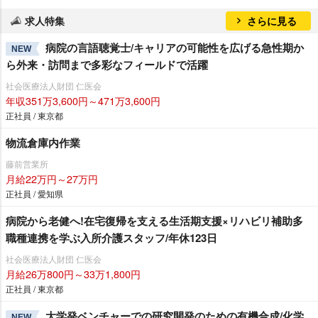
求人特集
さらに見る
病院の言語聴覚士/キャリアの可能性を広げる急性期か
NEW
ら外来・訪問まで多彩なフィールドで活躍
社会医療法人財団 仁医会
年収351万3,600円～471万3,600円
正社員 / 東京都
物流倉庫内作業
藤前営業所
月給22万円～27万円
正社員 / 愛知県
病院から老健へ!在宅復帰を支える生活期支援×リハビリ補助多
職種連携を学ぶ入所介護スタッフ/年休123日
社会医療法人財団 仁医会
月給26万800円～33万1,800円
正社員 / 東京都
大学発ベンチャーでの研究開発のための有機合成/化学
NEW