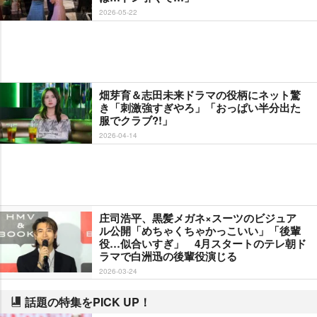
2026-05-22
畑芽育＆志田未来ドラマの役柄にネット驚
き「刺激強すぎやろ」「おっぱい半分出た
服でクラブ?!」
2026-04-14
庄司浩平、黒髪メガネ×スーツのビジュア
ル公開「めちゃくちゃかっこいい」「後輩
役…似合いすぎ」 4月スタートのテレ朝ド
ラマで白洲迅の後輩役演じる
2026-03-24
話題の特集をPICK UP！