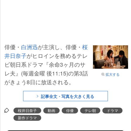
俳優・
白洲迅
が主演し、俳優・
桜
井日奈子
がヒロインを務めるテレ
ビ朝日系ドラマ『余命3ヶ月のサ
レ夫』(毎週金曜 後11:15)の第3話
拡大する
がきょう8日に放送される。
記事全文・写真を大きく見る
桜井日奈子
動画
俳優
テレ朝
ドラマ
新作ドラマ