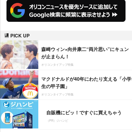
PICK UP
森崎ウィン×向井康二“両片思い”にキュン
が止まらん！
オリコンタイアップ特集
マクドナルドが40年にわたり支える「小学
生の甲子園」
オリコンタイアップ特集
自販機にピッ！ですぐに買えちゃう
（PR）ジハンピ