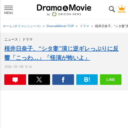
ホーム (オリコンニュース)
Drama&Movie TOP
ドラマ
桜井日奈子、“シタ妻
ニュース
ドラマ
桜井日奈子、“シタ妻”演じ逆ギレっぷりに反
響「こっわ…」「怪演が怖いよ」
2026-05-08 15:16