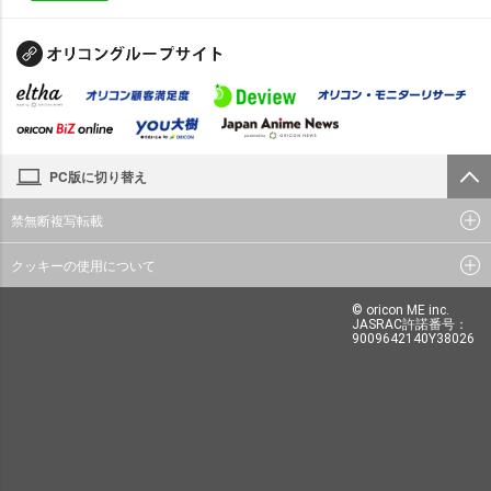
PC版に切り替え
禁無断複写転載
クッキーの使用について
© oricon ME inc.
JASRAC許諾番号：
9009642140Y38026