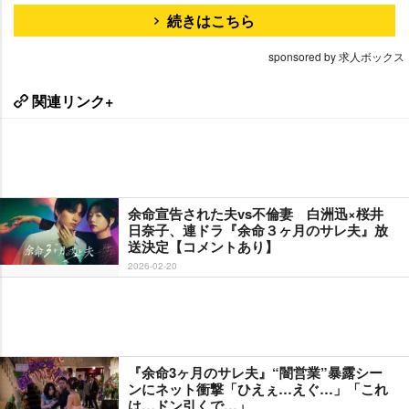
続きはこちら
sponsored by 求人ボックス
関連リンク+
余命宣告された夫vs不倫妻 白洲迅×桜井
日奈子、連ドラ『余命３ヶ月のサレ夫』放
送決定【コメントあり】
2026-02-20
『余命3ヶ月のサレ夫』“闇営業”暴露シー
ンにネット衝撃「ひえぇ…えぐ…」「これ
は…ドン引くで…」