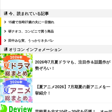
今、読まれている記事
15歳で当時27歳の夫に一目惚れ
研ナオコ、コンビニで買う商品
田中みな実、うっかりネタバレ
オリコン インフォメーション
2026年7月夏ドラマも、注目作＆話題作が
勢ぞろい！
【夏アニメ2026】7月期夏の新アニメを一
挙紹介！
芸能界を志す10代～20代を応援！ オーデ