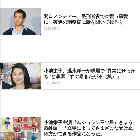
関口メンディー、受刑者役で金髪→黒髪
に 実際の刑務官に話を聞いて役作り
2026-05-11
小池栄子、温水洋一が現場で“異常にせっか
ち”と暴露「すぐ巻きたがる（笑）」
2026-05-11
小池栄子主演『ムショラン三ツ星』きょう
最終回 「立場によってさまざまな受け止
め方ができる作品になった」
2026-06-27