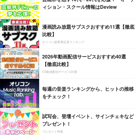
ィション・スクール情報はDeview
漫画読み放題サブスクおすすめ11選【徹底
比較】
オリコン顧客満足度ランキング
2026年動画配信サービスおすすめ40選
【徹底比較】
CS動画配信サービス20選
毎週の音楽ランキングから、ヒットの推移
をチェック！
試写会、登壇イベント、サインチェキなど
プレゼント！
プレゼント特集