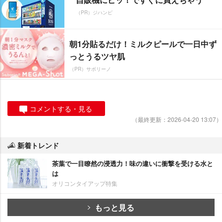
（PR）ジハンピ
朝1分貼るだけ！ミルクピールで一日中ず
っとうるツヤ肌
（PR）サボリーノ
コメントする・見る
（最終更新：2026-04-20 13:07）
新着トレンド
茶葉で一目瞭然の浸透力！味の違いに衝撃を受ける水と
は
オリコンタイアップ特集
もっと見る