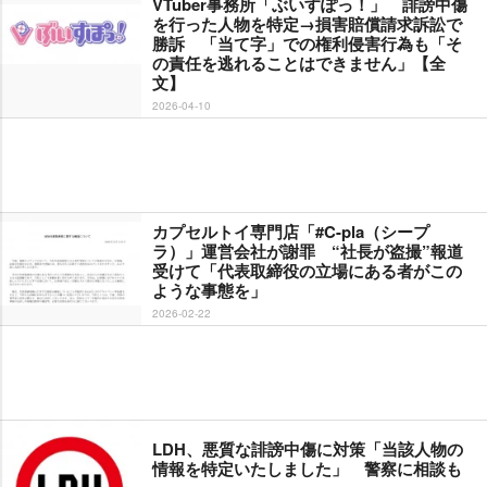
VTuber事務所「ぶいすぽっ！」 誹謗中傷
を行った人物を特定→損害賠償請求訴訟で
勝訴 「当て字」での権利侵害行為も「そ
の責任を逃れることはできません」【全
文】
2026-04-10
カプセルトイ専門店「#C-pla（シープ
ラ）」運営会社が謝罪 “社長が盗撮”報道
受けて「代表取締役の立場にある者がこの
ような事態を」
2026-02-22
LDH、悪質な誹謗中傷に対策「当該人物の
情報を特定いたしました」 警察に相談も