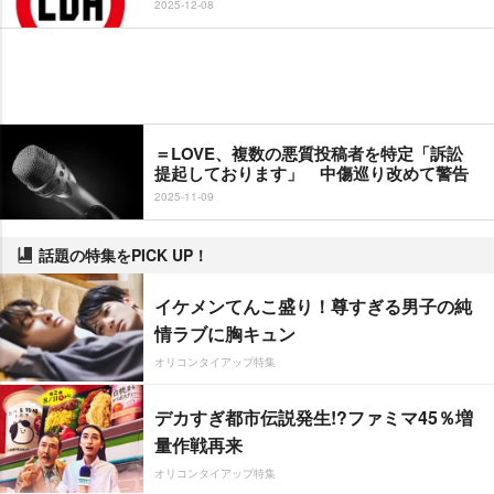
2025-12-08
＝LOVE、複数の悪質投稿者を特定「訴訟
提起しております」 中傷巡り改めて警告
2025-11-09
話題の特集をPICK UP！
イケメンてんこ盛り！尊すぎる男子の純
情ラブに胸キュン
オリコンタイアップ特集
デカすぎ都市伝説発生!?ファミマ45％増
量作戦再来
オリコンタイアップ特集