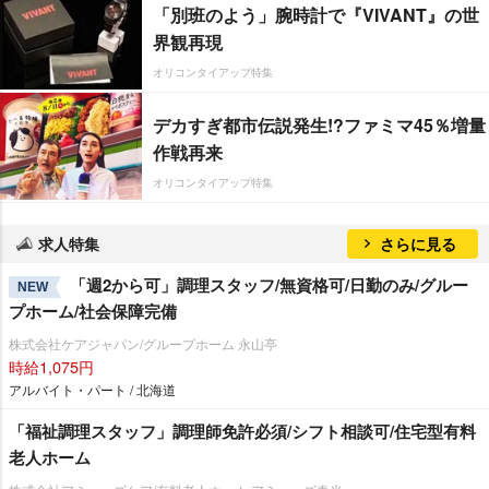
「別班のよう」腕時計で『VIVANT』の世
界観再現
オリコンタイアップ特集
デカすぎ都市伝説発生!?ファミマ45％増量
作戦再来
オリコンタイアップ特集
求人特集
さらに見る
「週2から可」調理スタッフ/無資格可/日勤のみ/グルー
NEW
プホーム/社会保障完備
株式会社ケアジャパン/グループホーム 永山亭
時給1,075円
アルバイト・パート / 北海道
「福祉調理スタッフ」調理師免許必須/シフト相談可/住宅型有料
老人ホーム