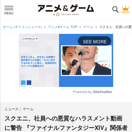
ホーム (オリコンニュース)
アニメ&ゲーム TOP
ゲーム
スクエニ、社員への悪
SEE MORE
Powered by 
GliaStudios
M
ニュース
ゲーム
u
t
スクエニ、社員への悪質なハラスメント動画
e
に警告 『ファイナルファンタジーXIV』関係者