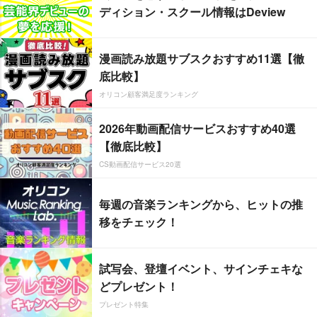
ディション・スクール情報はDeview
漫画読み放題サブスクおすすめ11選【徹
底比較】
オリコン顧客満足度ランキング
2026年動画配信サービスおすすめ40選
【徹底比較】
CS動画配信サービス20選
毎週の音楽ランキングから、ヒットの推
移をチェック！
試写会、登壇イベント、サインチェキな
どプレゼント！
プレゼント特集