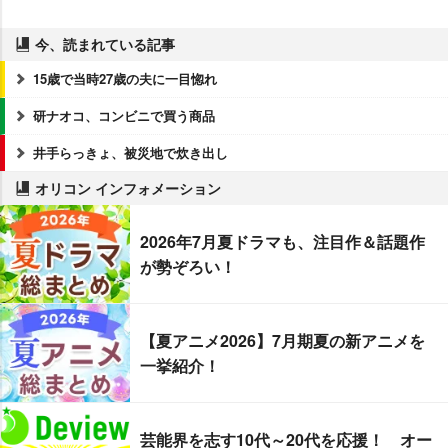
今、読まれている記事
15歳で当時27歳の夫に一目惚れ
研ナオコ、コンビニで買う商品
井手らっきょ、被災地で炊き出し
オリコン インフォメーション
2026年7月夏ドラマも、注目作＆話題作
が勢ぞろい！
【夏アニメ2026】7月期夏の新アニメを
一挙紹介！
芸能界を志す10代～20代を応援！ オー