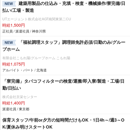
建築用製品の仕込み・充填・検査・機械操作/寮完備/日
NEW
払い/工場・製造
UTエージェント株式会社AGT南関東第二CU
時給1,500円
正社員 / 派遣社員 / 神奈川県
「福祉調理スタッフ」調理師免許必須/日勤のみ/グルー
NEW
プホーム
有限会社こもれ陽/グループホーム こもれ陽
時給1,075円
アルバイト・パート / 北海道
「寮完備」タバコフィルターの検査/運搬/即入寮/製造・工場/日
勤/日払い
株式会社京栄センター
時給1,400円
派遣社員 / 東京都
保育スタッフ/午前or夕方の短時間だけもOK・1日4h～/週3～O
K/夏休み明けスタートOK